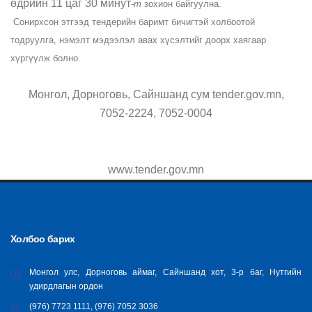
өдрийн 11 цаг 30 минут
-т
зохион байгуулна.
Сонирхсон этгээд тендерийн баримт бичигтэй холбоотой
тодруулга, нэмэлт мэдээлэл авах хүсэлтийг доорх хаягаар
хүргүүлж болно.
Монгол, Дорноговь, Сайншанд сум tender.gov.mn,
7052-2224, 7052-0004
www.tender.gov.mn
Холбоо барих
Монгол улс, Дорноговь аймаг, Сайншанд хот, 3-р баг, Нутгийн
удирдлагын ордон
(976) 7723 1111, (976) 7052 3036