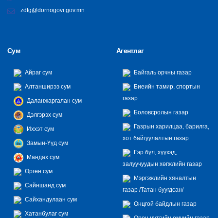
zdtg@dornogovi.gov.mn
Сум
Агентлаг
Айраг сум
Байгаль орчны газар
Алтанширээ сум
Биеийн тамир, спортын
газар
Даланжаргалан сум
Боловсролын газар
Дэлгэрэх сум
Газрын харилцаа, барилга,
Иххэт сум
хот байгуулалтын газар
Замын-Үүд сум
Гэр бүл, хүүхэд,
Мандах сум
залуучуудын хөгжлийн газар
Өргөн сум
Мэргэжлийн хяналтын
Сайншанд сум
газар /Татан буугдсан/
Сайхандулаан сум
Онцгой байдлын газар
Хатанбулаг сум
Орон нутгийн өмчийн газар