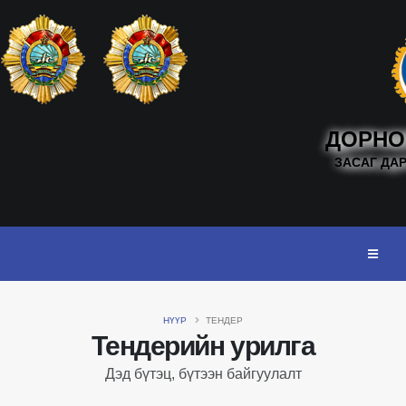
ДОРНО
ЗАСАГ ДА
НҮҮР
ТЕНДЕР
Тендерийн урилга
Дэд бүтэц, бүтээн байгуулалт