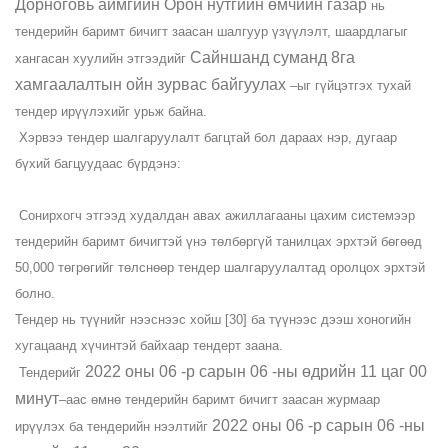
Дорноговь аймгийн Орон нутгийн өмчийн газар
нь
тендерийн баримт бичигт заасан шалгуур үзүүлэлт, шаардлагыг
Сайншанд суманд 8га
хангасан хуулийн этгээдийг
хамгаалалтын ойн зурвас байгуулах
–ыг гүйцэтгэх тухай
тендер ирүүлэхийг урьж байна.
Хэрвээ тендер шалгаруулалт багцтай бол дараах нэр, дугаар
бүхий багцуудаас бүрдэнэ:
Сонирхогч этгээд худалдан авах ажиллагааны цахим системээр
тендерийн баримт бичигтэй үнэ төлбөргүй танилцах эрхтэй бөгөөд
50,000 төгрөгийг төлснөөр тендер шалгаруулалтад оролцох эрхтэй
болно.
Тендер нь түүнийг нээснээс хойш [30] ба түүнээс дээш хоногийн
хугацаанд хүчинтэй байхаар тендерт заана.
2022 оны 06 -р сарын 06 -ны өдрийн 11 цаг 00
Тендерийг
минут
–аас өмнө тендерийн баримт бичигт заасан журмаар
2022 оны 06 -р сарын 06 -ны
ирүүлэх ба тендерийн нээлтийг