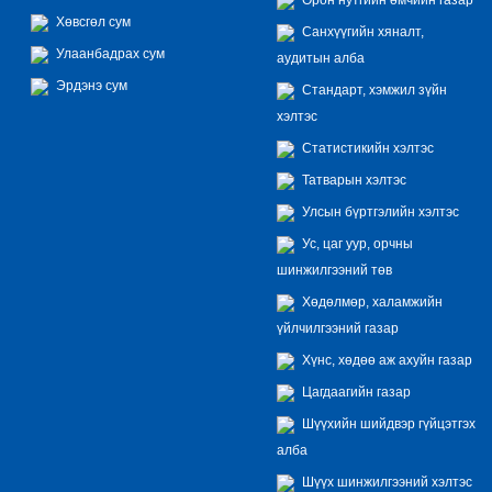
Хөвсгөл сум
Санхүүгийн хяналт,
Улаанбадрах сум
аудитын алба
Эрдэнэ сум
Стандарт, хэмжил зүйн
хэлтэс
Статистикийн хэлтэс
Татварын хэлтэс
Улсын бүртгэлийн хэлтэс
Ус, цаг уур, орчны
шинжилгээний төв
Хөдөлмөр, халамжийн
үйлчилгээний газар
Хүнс, хөдөө аж ахуйн газар
Цагдаагийн газар
Шүүхийн шийдвэр гүйцэтгэх
алба
Шүүх шинжилгээний хэлтэс