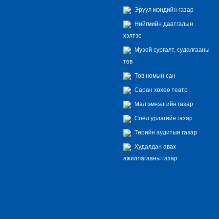
Эрүүл мэндийн газар
Нийгмийн даатгалын
хэлтэс
Музей сургалт, судалгааны
төв
Төв номын сан
Саран хөхөө театр
Мал эмнэлгийн газар
Соёл урлагийн газар
Төрийн аудитын газар
Худалдан авах
ажиллагааны газар