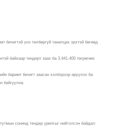
т бичигтэй үнэ төлбөргүй танилцах эрхтэй бөгөөд
нтэй байхаар тендерт заах ба 3,441,400 төгрөгөөс
рийн баримт бичигт заасан хэлбэрээр ирүүлэх ба
н байгуулна.
 тутмын сонинд тендер урилгыг нийтэлсэн байдал: