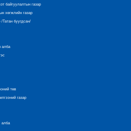
хот байгуулалтын газар
ын хөгжлийн газар
/Татан буугдсан/
н алба
тэс
ээний төв
лгээний газар
 алба