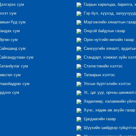
элгэрэх сум
Газрын харилцаа, барилга, 
ххэт сум
Гэр бүл, хүүхэд, залуучууд
амын-Үүд сум
Мэргэжлийн хяналтын газар 
андах сум
Онцгой байдлын газар
ргөн сум
Орон нутгийн өмчийн газар
айншанд сум
Санхүүгийн хяналт, аудиты
айхандулаан сум
Стандарт, хэмжил зүйн хэл
атанбулаг сум
Статистикийн хэлтэс
өвсгөл сум
Татварын хэлтэс
лаанбадрах сум
Улсын бүртгэлийн хэлтэс
рдэнэ сум
Ус, цаг уур, орчны шинжилг
Хөдөлмөр, халамжийн үйлчи
Хүнс, хөдөө аж ахуйн газар
Цагдаагийн газар
Шүүхийн шийдвэр гүйцэтгэх