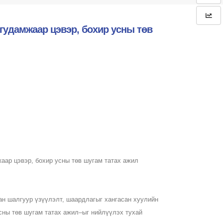
гудамжаар цэвэр, бохир усны төв
аар цэвэр, бохир усны төв шугам татах ажил
сан шалгуур үзүүлэлт, шаардлагыг хангасан хуулийн
сны төв шугам татах ажил–ыг нийлүүлэх тухай