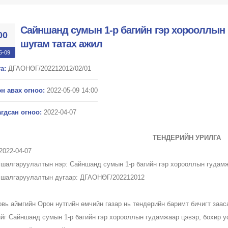
Сайншанд сумын 1-р багийн гэр хорооллын 
00
шугам татах ажил
5-09
а:
ДГАОНӨГ/202212012/02/01
н авах огноо:
2022-05-09 14:00
гдсан огноо:
2022-04-07
ТЕНДЕРИЙН УРИЛГА
2022-04-07
 шалгаруулалтын нэр: Сайншанд сумын 1-р багийн гэр хорооллын гудамж
 шалгаруулалтын дугаар: ДГАОНӨГ/202212012
овь аймгийн Орон нутгийн өмчийн газар нь тендерийн баримт бичигт заа
ийг Сайншанд сумын 1-р багийн гэр хорооллын гудамжаар цэвэр, бохир у