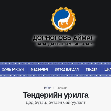
ДОРНОГОВЬ АЙМАГ
ЗАСАГ ДАРГЫН ТАМГЫН ГАЗАР
ХУУЛЬ ЭРХ ЗҮЙ
МЭДЭЭЛЭЛ
ИЛ ТОД БАЙДАЛ
ТЕНДЕР
ШИЛ
НҮҮР
ТЕНДЕР
Тендерийн урилга
Дэд бүтэц, бүтээн байгуулалт