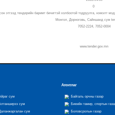
0
сон этгээд тендерийн баримт бичигтэй холбоотой тодруулга, нэмэлт мэд
Монгол, Дорноговь, Сайншанд сум ten
7052-2224, 7052-0004
www.tender.gov.mn
Агентлаг
йраг сум
Байгаль орчны газар
лтанширээ сум
Биеийн тамир, спортын газа
аланжаргалан сум
Боловсролын газар