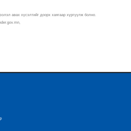
ээлэл авах хүсэлтийг доорх хаягаар хүргүүлж болно.
der.gov.mn,
р