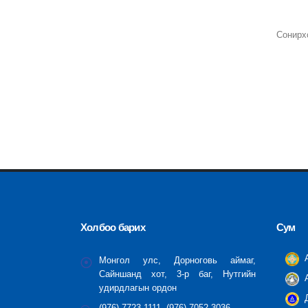
Сонирх
Холбоо барих
Сум
А
Монгол улс, Дорноговь аймаг,
Сайншанд хот, 3-р баг, Нутгийн
А
удирдлагын ордон
Д