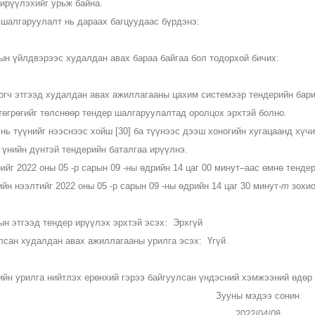
 ирүүлэхийг урьж байна.
 шалгаруулалт нь дараах багцуудаас бүрдэнэ:
ын үйлдвэрээс худалдан авах бараа байгаа бол тодорхой бичих:
огч этгээд худалдан авах ажиллагааны цахим системээр тендерийн барим
 төгрөгийг төлснөөр тендер шалгаруулалтад оролцох эрхтэй болно.
нь түүнийг нээснээс хойш [30] ба түүнээс дээш хоногийн хугацаанд хүчи
 үнийн дүнтэй тендерийн баталгаа ирүүлнэ.
йг 2022 оны 05 -р сарын 09 -ны өдрийн 14 цаг 00 минут–аас өмнө тенде
йн нээлтийг 2022 оны 05 -р сарын 09 -ны өдрийн 14 цаг 30 минут
-т
зохио
ын этгээд тендер ирүүлэх эрхтэй эсэх: Эрхгүй
лсан худалдан авах ажиллагааны урилга эсэх: Үгүй
ийн урилга нийтлэх ерөнхий гэрээ байгуулсан үндэсний хэмжээний өдөр
Зууны мэдээ сонин
2022/04/08