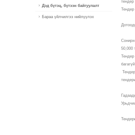
тендер
Дэд бүтэц, бүтээн байгуулалт
Тендер
Бараа үйлчилгээ нийлүүлэх
Дотоод
Сонирх
50,000
Тендер 
багагүй
Тендери
тендери
Гадаад
Урьдчи
Тендер