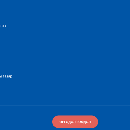
төв
 газар
ӨРГӨДӨЛ ГОМДОЛ