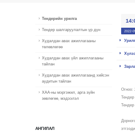
Тендерийн урилга
14:
Тендер шалгаруулалтын үр дүн
2022-0
Урилг
Худалдан авах ажиллагааны
төлөвлөгөө
Хүлээ
Худалдан авах үйл ажиллагааны
тайлан
Зарла
Худалдан авах ажиллагаанд хийсэн
аудитын тайлан
Огноо:
ХАА-ны мэргэжил, арга зүйн
Тендер
зөвлөгөө, мэдээлэл
Тендер
Дорног
АНГИЛАЛ
этгээд