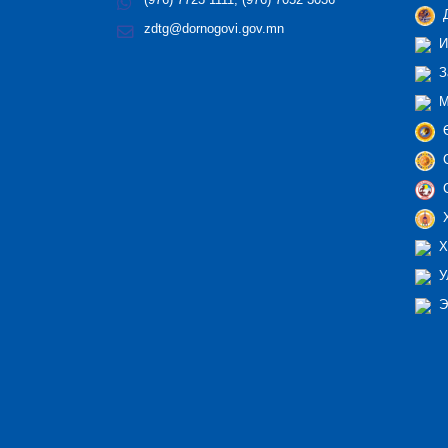
(976) 7723 1111, (976) 7052 3036
Д
zdtg@dornogovi.gov.mn
И
З
М
Ө
С
С
Х
Х
У
Э