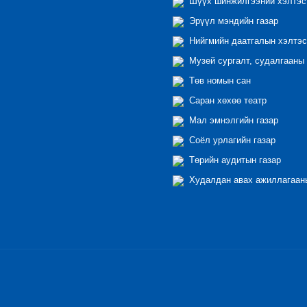
Шүүх шинжилгээний хэлтэс
Эрүүл мэндийн газар
Нийгмийн даатгалын хэлтэс
Музей сургалт, судалгааны 
Төв номын сан
Саран хөхөө театр
Мал эмнэлгийн газар
Соёл урлагийн газар
Төрийн аудитын газар
Худалдан авах ажиллагааны