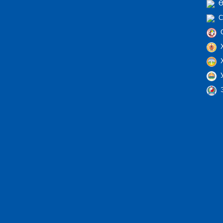
Ө
С
С
Х
Х
У
Э