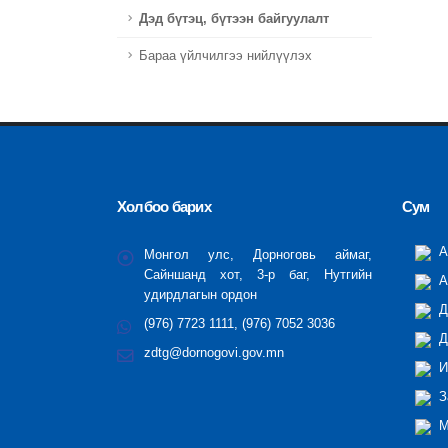
Дэд бүтэц, бүтээн байгуулалт
Бараа үйлчилгээ нийлүүлэх
Холбоо барих
Сум
А
Монгол улс, Дорноговь аймаг,
Сайншанд хот, 3-р баг, Нутгийн
А
удирдлагын ордон
Д
(976) 7723 1111, (976) 7052 3036
Д
zdtg@dornogovi.gov.mn
И
З
М