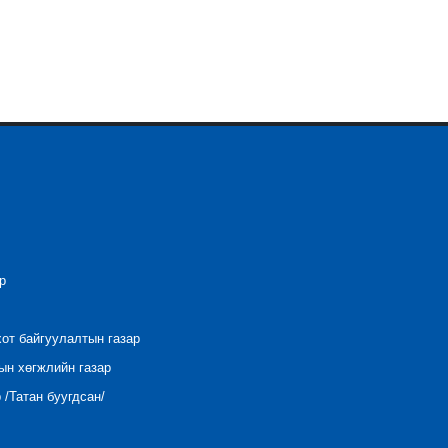
р
хот байгуулалтын газар
ын хөгжлийн газар
/Татан буугдсан/