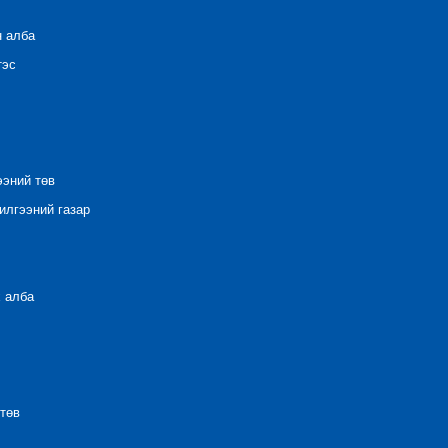
н алба
тэс
ээний төв
лгээний газар
 алба
төв