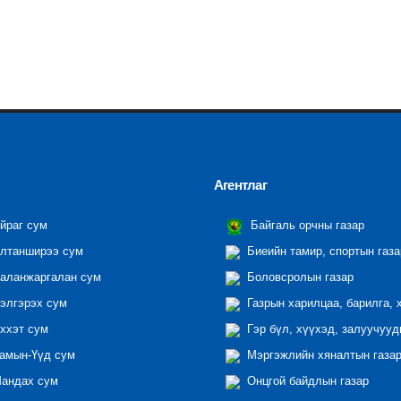
Агентлаг
йраг сум
Байгаль орчны газар
лтанширээ сум
Биеийн тамир, спортын газа
аланжаргалан сум
Боловсролын газар
элгэрэх сум
Газрын харилцаа, барилга, 
ххэт сум
Гэр бүл, хүүхэд, залуучууд
амын-Үүд сум
Мэргэжлийн хяналтын газар 
андах сум
Онцгой байдлын газар