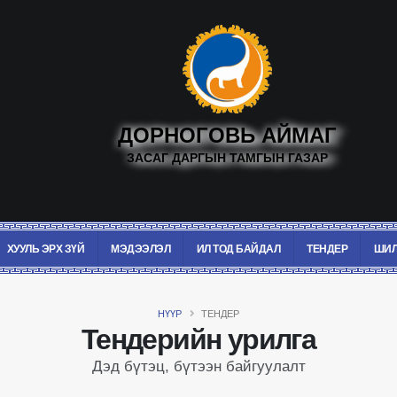
ДОРНОГОВЬ АЙМАГ
ЗАСАГ ДАРГЫН ТАМГЫН ГАЗАР
ХУУЛЬ ЭРХ ЗҮЙ
МЭДЭЭЛЭЛ
ИЛ ТОД БАЙДАЛ
ТЕНДЕР
ШИЛ
НҮҮР
ТЕНДЕР
Тендерийн урилга
Дэд бүтэц, бүтээн байгуулалт