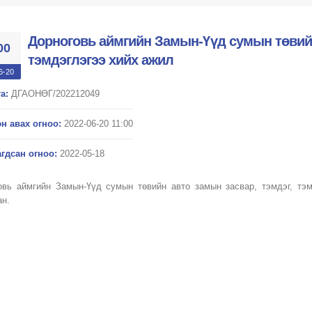
Дорноговь аймгийн Замын-Үүд сумын төвийн
00
тэмдэглэгээ хийх ажил
6-20
а:
ДГАОНӨГ/202212049
н авах огноо:
2022-06-20 11:00
гдсан огноо:
2022-05-18
овь аймгийн Замын-Үүд сумын төвийн авто замын засвар, тэмдэг, тэмд
ан.