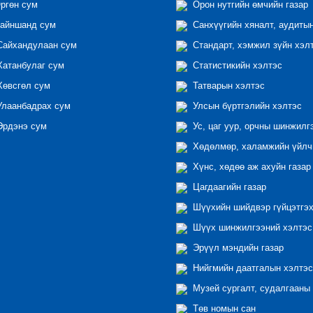
ргөн сум
Орон нутгийн өмчийн газар
айншанд сум
Санхүүгийн хяналт, аудиты
айхандулаан сум
Стандарт, хэмжил зүйн хэл
атанбулаг сум
Статистикийн хэлтэс
өвсгөл сум
Татварын хэлтэс
лаанбадрах сум
Улсын бүртгэлийн хэлтэс
рдэнэ сум
Ус, цаг уур, орчны шинжилг
Хөдөлмөр, халамжийн үйлчи
Хүнс, хөдөө аж ахуйн газар
Цагдаагийн газар
Шүүхийн шийдвэр гүйцэтгэх
Шүүх шинжилгээний хэлтэс
Эрүүл мэндийн газар
Нийгмийн даатгалын хэлтэс
Музей сургалт, судалгааны 
Төв номын сан