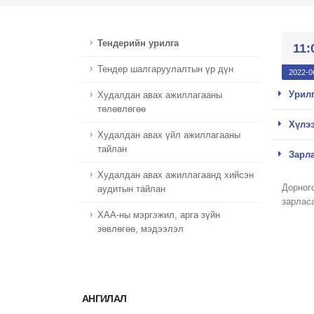
Тендерийн урилга
11:
Тендер шалгаруулалтын үр дүн
2022-0
Урилг
Худалдан авах ажиллагааны
төлөвлөгөө
Хүлээ
Худалдан авах үйл ажиллагааны
тайлан
Зарла
Худалдан авах ажиллагаанд хийсэн
Дорног
аудитын тайлан
зарлас
ХАА-ны мэргэжил, арга зүйн
зөвлөгөө, мэдээлэл
АНГИЛАЛ