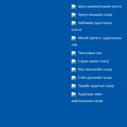
Шүүх шинжилгээний хэлтэс
Эрүүл мэндийн газар
Нийгмийн даатгалын
хэлтэс
Музей сургалт, судалгааны
төв
Төв номын сан
Саран хөхөө театр
Мал эмнэлгийн газар
Соёл урлагийн газар
Төрийн аудитын газар
Худалдан авах
ажиллагааны газар