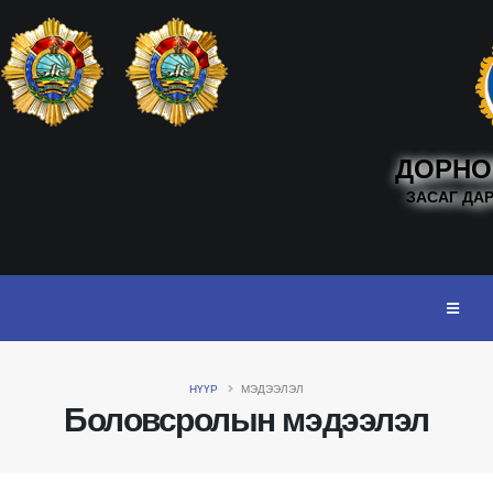
ДОРНО
ЗАСАГ ДА
НҮҮР
МЭДЭЭЛЭЛ
Боловсролын мэдээлэл