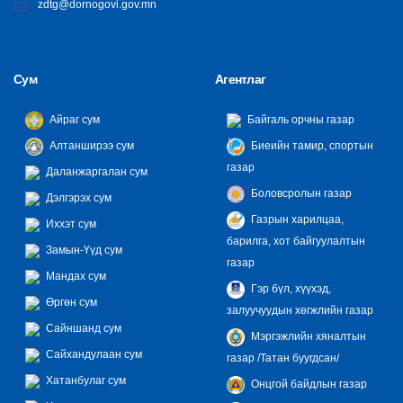
zdtg@dornogovi.gov.mn
Сум
Агентлаг
Айраг сум
Байгаль орчны газар
Алтанширээ сум
Биеийн тамир, спортын
газар
Даланжаргалан сум
Боловсролын газар
Дэлгэрэх сум
Газрын харилцаа,
Иххэт сум
барилга, хот байгуулалтын
Замын-Үүд сум
газар
Мандах сум
Гэр бүл, хүүхэд,
Өргөн сум
залуучуудын хөгжлийн газар
Сайншанд сум
Мэргэжлийн хяналтын
Сайхандулаан сум
газар /Татан буугдсан/
Хатанбулаг сум
Онцгой байдлын газар