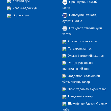
Хөвсгөл сум
Орон нутгийн өмчийн
газар
Улаанбадрах сум
Санхүүгийн хяналт,
Эрдэнэ сум
аудитын алба
Стандарт, хэмжил зүйн
хэлтэс
Статистикийн хэлтэс
Татварын хэлтэс
Улсын бүртгэлийн хэлтэс
Ус, цаг уур, орчны
шинжилгээний төв
Хөдөлмөр, халамжийн
үйлчилгээний газар
Хүнс, хөдөө аж ахуйн газар
Цагдаагийн газар
Шүүхийн шийдвэр гүйцэтгэх
алба