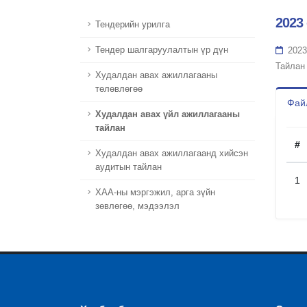
2023
Тендерийн урилга
Тендер шалгаруулалтын үр дүн
2023
Тайлан
Худалдан авах ажиллагааны
төлөвлөгөө
Файл
Худалдан авах үйл ажиллагааны
тайлан
#
Худалдан авах ажиллагаанд хийсэн
аудитын тайлан
1
ХАА-ны мэргэжил, арга зүйн
зөвлөгөө, мэдээлэл