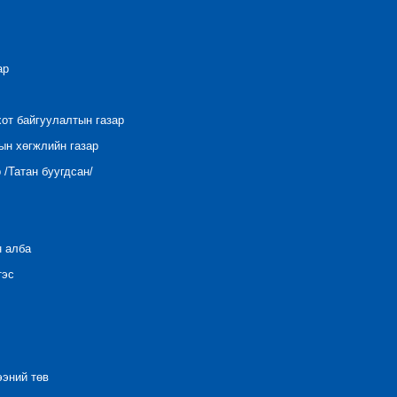
ар
хот байгуулалтын газар
ын хөгжлийн газар
/Татан буугдсан/
н алба
тэс
ээний төв