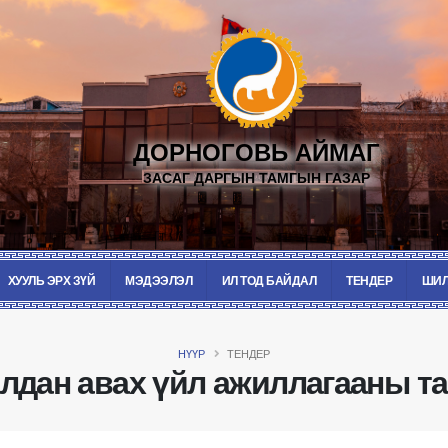
ДОРНОГОВЬ АЙМАГ
ЗАСАГ ДАРГЫН ТАМГЫН ГАЗАР
ХУУЛЬ ЭРХ ЗҮЙ
МЭДЭЭЛЭЛ
ИЛ ТОД БАЙДАЛ
ТЕНДЕР
ШИЛ
НҮҮР
ТЕНДЕР
лдан авах үйл ажиллагааны т