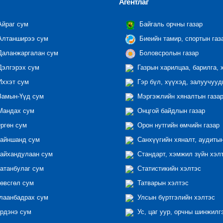
Агентлаг
йраг сум
Байгаль орчны газар
лтанширээ сум
Биеийн тамир, спортын газ
аланжаргалан сум
Боловсролын газар
элгэрэх сум
Газрын харилцаа, барилга, 
ххэт сум
Гэр бүл, хүүхэд, залуучууд
амын-Үүд сум
Мэргэжлийн хяналтын газар 
андах сум
Онцгой байдлын газар
ргөн сум
Орон нутгийн өмчийн газар
айншанд сум
Санхүүгийн хяналт, аудиты
айхандулаан сум
Стандарт, хэмжил зүйн хэл
атанбулаг сум
Статистикийн хэлтэс
өвсгөл сум
Татварын хэлтэс
лаанбадрах сум
Улсын бүртгэлийн хэлтэс
рдэнэ сум
Ус, цаг уур, орчны шинжилг