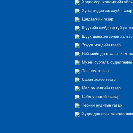
Хөдөлмөр, халамжийн үйлчи
Хүнс, хөдөө аж ахуйн газар
Цагдаагийн газар
Шүүхийн шийдвэр гүйцэтгэх
Шүүх шинжилгээний хэлтэс
Эрүүл мэндийн газар
Нийгмийн даатгалын хэлтэс
Музей сургалт, судалгааны 
Төв номын сан
Саран хөхөө театр
Мал эмнэлгийн газар
Соёл урлагийн газар
Төрийн аудитын газар
Худалдан авах ажиллагааны