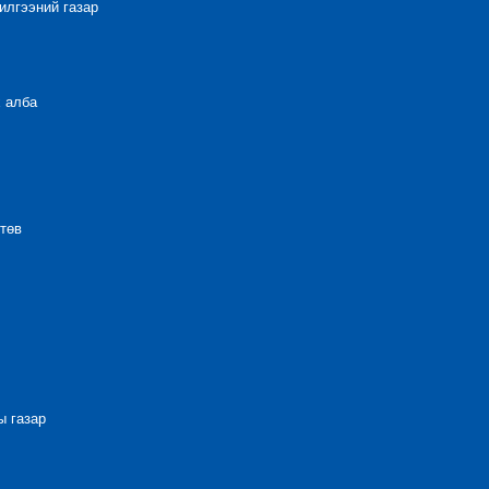
лгээний газар
 алба
төв
 газар