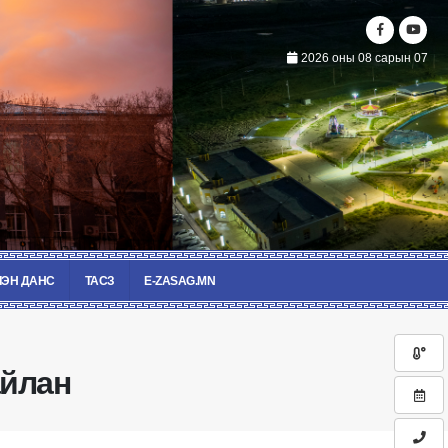
2026 оны 08 сарын 07
ЭН ДАНС
ТАСЗ
E-ZASAG.MN
айлан