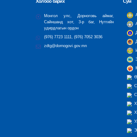
Холбоо барих
Сум
А
Монгол улс, Дорноговь аймаг,
Сайншанд хот, 3-р баг, Нутгийн
А
удирдлагын ордон
Д
(976) 7723 1111, (976) 7052 3036
Д
zdtg@dornogovi.gov.mn
И
З
М
Ө
С
С
Х
Х
У
Э