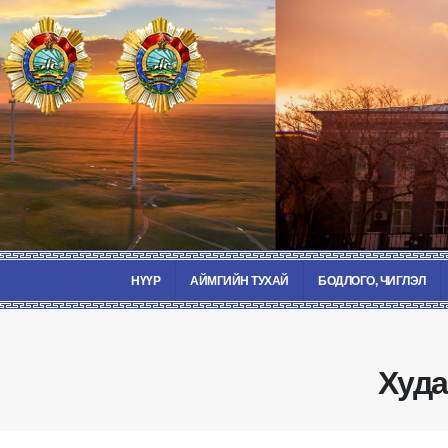
НҮҮР
АЙМГИЙН ТУХАЙ
БОДЛОГО, ЧИГЛЭЛ
Худа