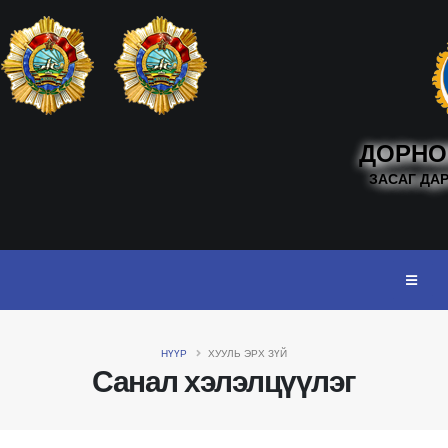
ДОРНО
ЗАСАГ ДА
НҮҮР
ХУУЛЬ ЭРХ ЗҮЙ
Санал хэлэлцүүлэг