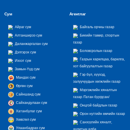
Сум
Агентлаг
Айраг сум
Байгаль орчны газар
Алтанширээ сум
Биеийн тамир, спортын
газар
Даланжаргалан сум
Боловсролын газар
Дэлгэрэх сум
Газрын харилцаа, барилга,
Иххэт сум
хот байгуулалтын газар
Замын-Үүд сум
Гэр бүл, хүүхэд,
Мандах сум
залуучуудын хөгжлийн газар
Өргөн сум
Мэргэжлийн хяналтын
Сайншанд сум
газар /Татан буугдсан/
Сайхандулаан сум
Онцгой байдлын газар
Хатанбулаг сум
Орон нутгийн өмчийн газар
Хөвсгөл сум
Санхүүгийн хяналт,
Улаанбадрах сум
аудитын алба