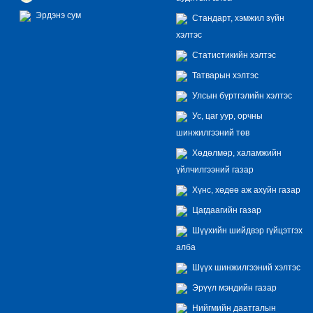
Эрдэнэ сум
Стандарт, хэмжил зүйн
хэлтэс
Статистикийн хэлтэс
Татварын хэлтэс
Улсын бүртгэлийн хэлтэс
Ус, цаг уур, орчны
шинжилгээний төв
Хөдөлмөр, халамжийн
үйлчилгээний газар
Хүнс, хөдөө аж ахуйн газар
Цагдаагийн газар
Шүүхийн шийдвэр гүйцэтгэх
алба
Шүүх шинжилгээний хэлтэс
Эрүүл мэндийн газар
Нийгмийн даатгалын