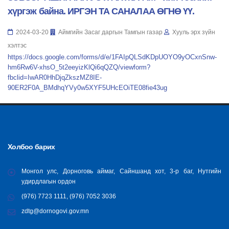
хүргэж байна. ИРГЭН ТА САНАЛАА ӨГНӨ ҮҮ.
2024-03-20
Аймгийн Засаг даргын Тамгын газар
Хууль эрх зүйн
хэлтэс
https://docs.google.com/forms/d/e/1FAIpQLSdKDpUOYO9yOCxnSnw-
hm6Rw6V-xhsO_5t2eeyizKlQi6qQZQ/viewform?
fbclid=IwAR0HhDjqZkszMZ8IE-
90ER2F0A_BMdhqYVy0w5XYF5UHcEOiTE08fie43ug
Холбоо барих
Монгол улс, Дорноговь аймаг, Сайншанд хот, 3-р баг, Нутгийн
удирдлагын ордон
(976) 7723 1111, (976) 7052 3036
zdtg@dornogovi.gov.mn