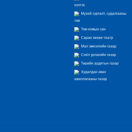
хэлтэс
Музей сургалт, судалгааны
төв
Төв номын сан
Саран хөхөө театр
Мал эмнэлгийн газар
Соёл урлагийн газар
Төрийн аудитын газар
Худалдан авах
ажиллагааны газар