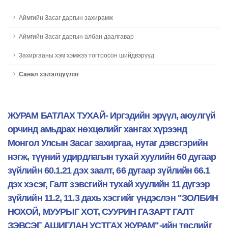
Аймгийн Засаг даргын захирамж
Аймгийн Засаг даргын албан даалгавар
Захиргааны хэм хэмжээ тогтоосон шийдвэрүүд
Санал хэлэлцүүлэг
ЖУРАМ БАТЛАХ ТУХАЙ- Иргэдийн эрүүл, аюулгүй
орчинд амьдрах нөхцөлийг хангах хүрээнд
Монгол Улсын Засаг захиргаа, нутаг дэвсгэрийн
нэгж, түүний удирдлагын тухай хуулийн 60 дугаар
зүйлийн 60.1.21 дэх заалт, 66 дугаар зүйлийн 66.1
дэх хэсэг, Галт зэвсгийн тухай хуулийн 11 дүгээр
зүйлийн 11.2, 11.3 дахь хэсгийг үндэслэн "ЗОЛБИН
НОХОЙ, МУУРЫГ ХОТ, СУУРИН ГАЗАРТ ГАЛТ
ЗЭВСЭГ АШИГЛАН УСТГАХ ЖУРАМ"-ийн төслийг