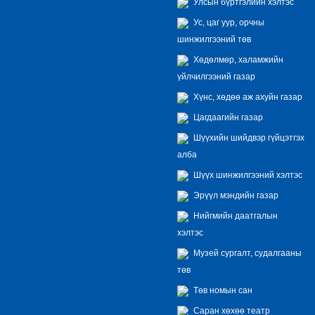
Улсын бүртгэлийн хэлтэс
Ус, цаг уур, орчны
шинжилгээний төв
Хөдөлмөр, халамжийн
үйлчилгээний газар
Хүнс, хөдөө аж ахуйн газар
Цагдаагийн газар
Шүүхийн шийдвэр гүйцэтгэх
алба
Шүүх шинжилгээний хэлтэс
Эрүүл мэндийн газар
Нийгмийн даатгалын
хэлтэс
Музей сургалт, судалгааны
төв
Төв номын сан
Саран хөхөө театр