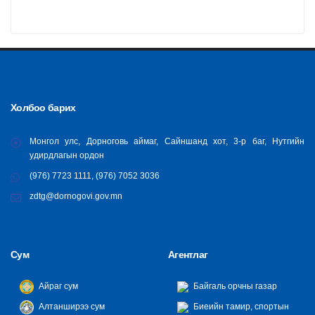
Холбоо барих
Монгол улс, Дорноговь аймаг, Сайншанд хот, 3-р баг, Нутгийн
удирдлагын ордон
(976) 7723 1111, (976) 7052 3036
zdtg@dornogovi.gov.mn
Сум
Агентлаг
Айраг сум
Байгаль орчны газар
Алтанширээ сум
Биеийн тамир, спортын