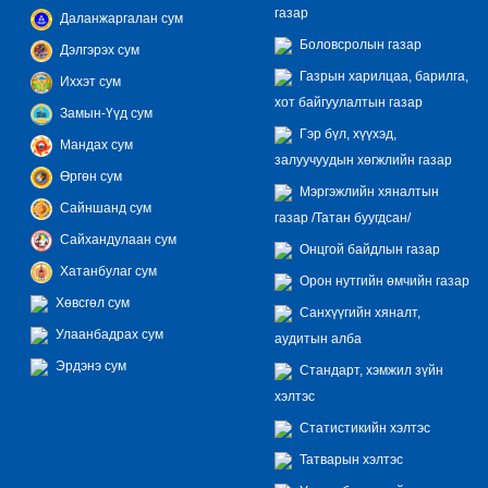
газар
Даланжаргалан сум
Боловсролын газар
Дэлгэрэх сум
Газрын харилцаа, барилга,
Иххэт сум
хот байгуулалтын газар
Замын-Үүд сум
Гэр бүл, хүүхэд,
Мандах сум
залуучуудын хөгжлийн газар
Өргөн сум
Мэргэжлийн хяналтын
Сайншанд сум
газар /Татан буугдсан/
Сайхандулаан сум
Онцгой байдлын газар
Хатанбулаг сум
Орон нутгийн өмчийн газар
Хөвсгөл сум
Санхүүгийн хяналт,
Улаанбадрах сум
аудитын алба
Эрдэнэ сум
Стандарт, хэмжил зүйн
хэлтэс
Статистикийн хэлтэс
Татварын хэлтэс