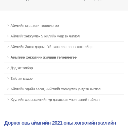
Аймгийн стратеги төлөвлөгөө
Aймгийг хөгжүүлэх 5 жилийн үндсэн чиглэл
Аймгийн Засаг даргын Үйл ажиллагааны хөтөлбөр
Aймгийн хөгжлийн жилийн төлөвлөгөө
Дэд хөтөлбөр
Тайлан мэдээ
Аймгийн эдийн засаг, нийгмийг хөгжүүлэх үндсэн чиглэл
Хуулийн хэрэгжилтийн үр дагаврын үнэлгээний тайлан
Дорноговь аймгийн 2021 оны хөгжлийн жилийн