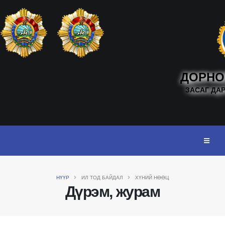
ДОРНО
ЗАСАГ ДА
НҮҮР
ИЛ ТОД БАЙДАЛ
ХҮНИЙ НӨӨЦ
Дүрэм, журам