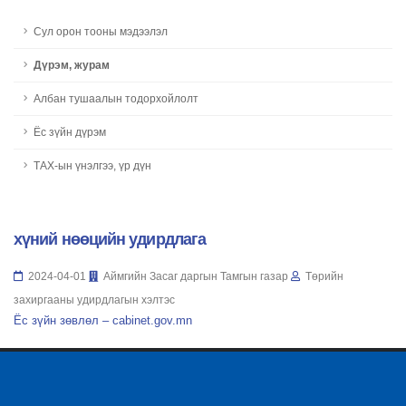
Сул орон тооны мэдээлэл
Дүрэм, журам
Албан тушаалын тодорхойлолт
Ёс зүйн дүрэм
ТАХ-ын үнэлгээ, үр дүн
хүний нөөцийн удирдлага
2024-04-01
Аймгийн Засаг даргын Тамгын газар
Төрийн
захиргааны удирдлагын хэлтэс
Ёс зүйн зөвлөл – cabinet.gov.mn