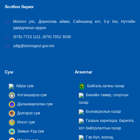
Холбоо барих
Монгол улс, Дорноговь аймаг, Сайншанд хот, 3-р баг, Нутгийн
удирдлагын ордон
(976) 7723 1111, (976) 7052 3036
zdtg@dornogovi.gov.mn
Сум
Агентлаг
Айраг сум
Байгаль орчны газар
Алтанширээ сум
Биеийн тамир, спортын
газар
Даланжаргалан сум
Боловсролын газар
Дэлгэрэх сум
Газрын харилцаа, барилга,
Иххэт сум
хот байгуулалтын газар
Замын-Үүд сум
Гэр бүл, хүүхэд,