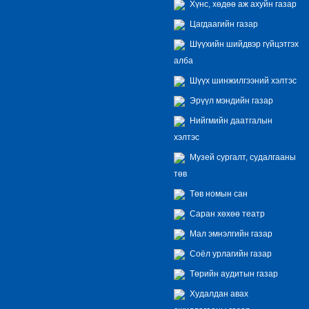
Хүнс, хөдөө аж ахуйн газар
Цагдаагийн газар
Шүүхийн шийдвэр гүйцэтгэх
алба
Шүүх шинжилгээний хэлтэс
Эрүүл мэндийн газар
Нийгмийн даатгалын
хэлтэс
Музей сургалт, судалгааны
төв
Төв номын сан
Саран хөхөө театр
Мал эмнэлгийн газар
Соёл урлагийн газар
Төрийн аудитын газар
Худалдан авах