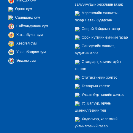
Мандах сум
залуучуудын хөгжлийн газар
Өргөн сум
Мэргэжлийн хяналтын
Сайншанд сум
газар /Татан буугдсан/
Сайхандулаан сум
Онцгой байдлын газар
Хатанбулаг сум
Орон нутгийн өмчийн газар
Хөвсгөл сум
Санхүүгийн хяналт,
Улаанбадрах сум
аудитын алба
Эрдэнэ сум
Стандарт, хэмжил зүйн
хэлтэс
Статистикийн хэлтэс
Татварын хэлтэс
Улсын бүртгэлийн хэлтэс
Ус, цаг уур, орчны
шинжилгээний төв
Хөдөлмөр, халамжийн
үйлчилгээний газар