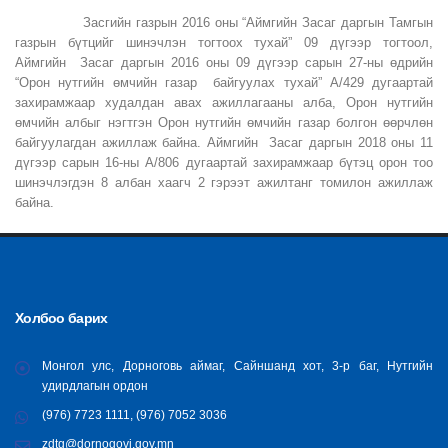
Засгийн газрын 2016 оны “Аймгийн Засаг даргын Тамгын
газрын бүтцийг шинэчлэн тогтоох тухай” 09 дүгээр тогтоол,
Аймгийн Засаг даргын 2016 оны 09 дүгээр сарын 27-ны өдрийн
“Орон нутгийн өмчийн газар байгуулах тухай” А/429 дугаартай
захирамжаар худалдан авах ажиллагааны алба, Орон нутгийн
өмчийн албыг нэгтгэн Орон нутгийн өмчийн газар болгон өөрчлөн
байгуулагдан ажиллаж байна. Аймгийн Засаг даргын 2018 оны 11
дүгээр сарын 16-ны А/806 дугаартай захирамжаар бүтэц орон тоо
шинэчлэгдэн 8 албан хаагч 2 гэрээт ажилтанг томилон ажиллаж
байна.
Холбоо барих
Монгол улс, Дорноговь аймаг, Сайншанд хот, 3-р баг, Нутгийн
удирдлагын ордон
(976) 7723 1111, (976) 7052 3036
zdtg@dornogovi.gov.mn