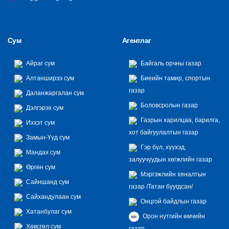
Сум
Агентлаг
Айраг сум
Байгаль орчны газар
Алтанширээ сум
Биеийн тамир, спортын
газар
Даланжаргалан сум
Боловсролын газар
Дэлгэрэх сум
Газрын харилцаа, барилга,
Иххэт сум
хот байгуулалтын газар
Замын-Үүд сум
Гэр бүл, хүүхэд,
Мандах сум
залуучуудын хөгжлийн газар
Өргөн сум
Мэргэжлийн хяналтын
Сайншанд сум
газар /Татан буугдсан/
Сайхандулаан сум
Онцгой байдлын газар
Хатанбулаг сум
Орон нутгийн өмчийн
Хөвсгөл сум
газар