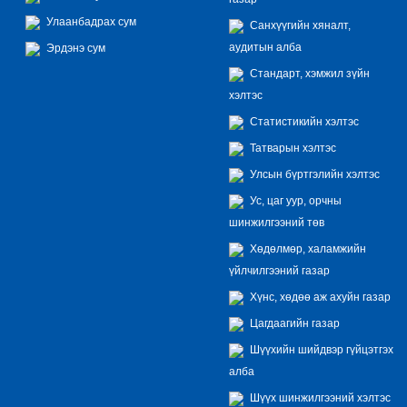
Улаанбадрах сум
Санхүүгийн хяналт,
аудитын алба
Эрдэнэ сум
Стандарт, хэмжил зүйн
хэлтэс
Статистикийн хэлтэс
Татварын хэлтэс
Улсын бүртгэлийн хэлтэс
Ус, цаг уур, орчны
шинжилгээний төв
Хөдөлмөр, халамжийн
үйлчилгээний газар
Хүнс, хөдөө аж ахуйн газар
Цагдаагийн газар
Шүүхийн шийдвэр гүйцэтгэх
алба
Шүүх шинжилгээний хэлтэс