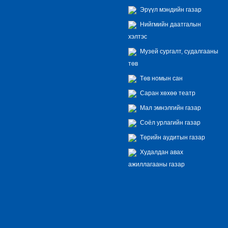
Эрүүл мэндийн газар
Нийгмийн даатгалын
хэлтэс
Музей сургалт, судалгааны
төв
Төв номын сан
Саран хөхөө театр
Мал эмнэлгийн газар
Соёл урлагийн газар
Төрийн аудитын газар
Худалдан авах
ажиллагааны газар