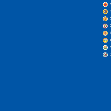
М
Ө
С
С
Х
Х
У
Э