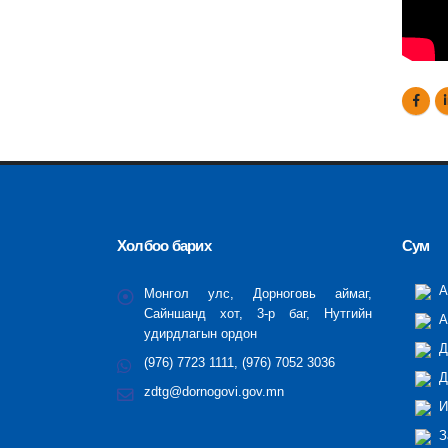
Холбоо барих
Сум
А
Монгол улс, Дорноговь аймаг,
Сайншанд хот, 3-р баг, Нутгийн
А
удирдлагын ордон
Д
(976) 7723 1111, (976) 7052 3036
Д
zdtg@dornogovi.gov.mn
И
З