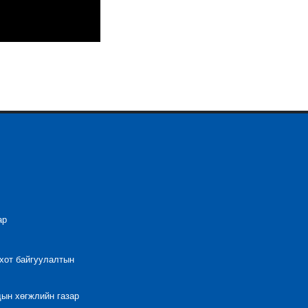
ар
 хот байгуулалтын
дын хөгжлийн газар