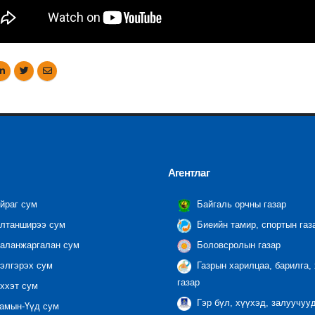
Агентлаг
йраг сум
Байгаль орчны газар
лтанширээ сум
Биеийн тамир, спортын газ
аланжаргалан сум
Боловсролын газар
элгэрэх сум
Газрын харилцаа, барилга,
газар
ххэт сум
Гэр бүл, хүүхэд, залуучуу
амын-Үүд сум