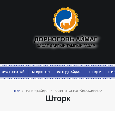
ДОРНОГОВЬ АЙМАГ
ЗАСАГ ДАРГЫН ТАМГЫН ГАЗАР
ХУУЛЬ ЭРХ ЗҮЙ
МЭДЭЭЛЭЛ
ИЛ ТОД БАЙДАЛ
ТЕНДЕР
ШИЛ
НҮҮР
ИЛ ТОД БАЙДАЛ
АВЛИГЫН ЭСРЭГ ҮЙЛ АЖИЛЛАГАА
Шторк