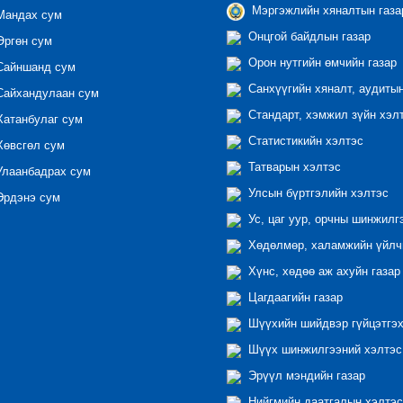
Мэргэжлийн хяналтын газар
андах сум
Онцгой байдлын газар
ргөн сум
Орон нутгийн өмчийн газар
айншанд сум
Санхүүгийн хяналт, аудиты
айхандулаан сум
Стандарт, хэмжил зүйн хэл
атанбулаг сум
Статистикийн хэлтэс
өвсгөл сум
Татварын хэлтэс
лаанбадрах сум
Улсын бүртгэлийн хэлтэс
рдэнэ сум
Ус, цаг уур, орчны шинжилг
Хөдөлмөр, халамжийн үйлчи
Хүнс, хөдөө аж ахуйн газар
Цагдаагийн газар
Шүүхийн шийдвэр гүйцэтгэх
Шүүх шинжилгээний хэлтэс
Эрүүл мэндийн газар
Нийгмийн даатгалын хэлтэс