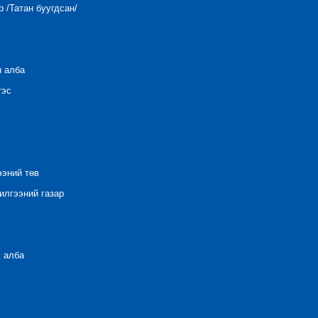
 /Татан буугдсан/
н алба
тэс
ээний төв
лгээний газар
 алба