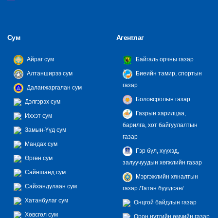
Сум
Агентлаг
Айраг сум
Байгаль орчны газар
Алтанширээ сум
Биеийн тамир, спортын
газар
Даланжаргалан сум
Боловсролын газар
Дэлгэрэх сум
Газрын харилцаа,
Иххэт сум
барилга, хот байгуулалтын
Замын-Үүд сум
газар
Мандах сум
Гэр бүл, хүүхэд,
Өргөн сум
залуучуудын хөгжлийн газар
Сайншанд сум
Мэргэжлийн хяналтын
Сайхандулаан сум
газар /Татан буугдсан/
Хатанбулаг сум
Онцгой байдлын газар
Хөвсгөл сум
Орон нутгийн өмчийн газар