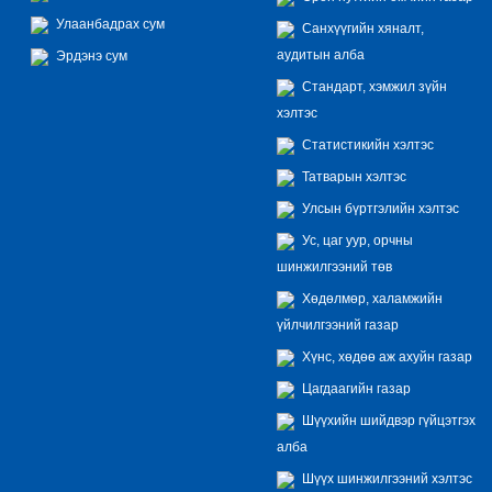
Улаанбадрах сум
Санхүүгийн хяналт,
аудитын алба
Эрдэнэ сум
Стандарт, хэмжил зүйн
хэлтэс
Статистикийн хэлтэс
Татварын хэлтэс
Улсын бүртгэлийн хэлтэс
Ус, цаг уур, орчны
шинжилгээний төв
Хөдөлмөр, халамжийн
үйлчилгээний газар
Хүнс, хөдөө аж ахуйн газар
Цагдаагийн газар
Шүүхийн шийдвэр гүйцэтгэх
алба
Шүүх шинжилгээний хэлтэс