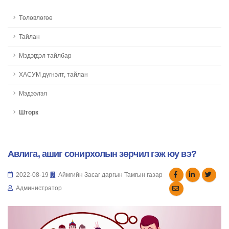
Төлөвлөгөө
Тайлан
Мэдэгдэл тайлбар
ХАСУМ дүгнэлт, тайлан
Мэдээлэл
Шторк
Авлига, ашиг сонирхолын зөрчил гэж юу вэ?
2022-08-19
Аймгийн Засаг даргын Тамгын газар
Администратор