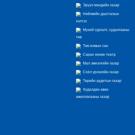
Эрүүл мэндийн газар
Нийгмийн даатгалын
хэлтэс
Музей сургалт, судалгааны
төв
Төв номын сан
Саран хөхөө театр
Мал эмнэлгийн газар
Соёл урлагийн газар
Төрийн аудитын газар
Худалдан авах
ажиллагааны газар