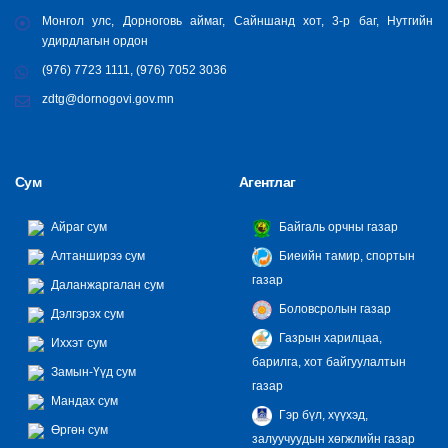
Монгол улс, Дорноговь аймаг, Сайншанд хот, 3-р баг, Нутгийн
удирдлагын ордон
(976) 7723 1111, (976) 7052 3036
zdtg@dornogovi.gov.mn
Сум
Агентлаг
Айраг сум
Байгаль орчны газар
Алтанширээ сум
Биеийн тамир, спортын
газар
Даланжаргалан сум
Боловсролын газар
Дэлгэрэх сум
Газрын харилцаа,
Иххэт сум
барилга, хот байгуулалтын
Замын-Үүд сум
газар
Мандах сум
Гэр бүл, хүүхэд,
Өргөн сум
залуучуудын хөгжлийн газар