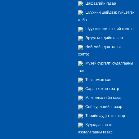
Цагдаагийн газар
Шүүхийн шийдвэр гүйцэтгэх
алба
Шүүх шинжилгээний хэлтэс
Эрүүл мэндийн газар
Нийгмийн даатгалын
хэлтэс
Музей сургалт, судалгааны
төв
Төв номын сан
Саран хөхөө театр
Мал эмнэлгийн газар
Соёл урлагийн газар
Төрийн аудитын газар
Худалдан авах
ажиллагааны газар