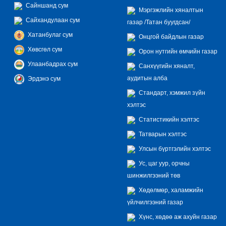
Сайншанд сум
Мэргэжлийн хяналтын
Сайхандулаан сум
газар /Татан буугдсан/
Хатанбулаг сум
Онцгой байдлын газар
Хөвсгөл сум
Орон нутгийн өмчийн газар
Улаанбадрах сум
Санхүүгийн хяналт,
аудитын алба
Эрдэнэ сум
Стандарт, хэмжил зүйн
хэлтэс
Статистикийн хэлтэс
Татварын хэлтэс
Улсын бүртгэлийн хэлтэс
Ус, цаг уур, орчны
шинжилгээний төв
Хөдөлмөр, халамжийн
үйлчилгээний газар
Хүнс, хөдөө аж ахуйн газар