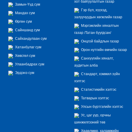
хот байгуулалтын газар
Замын-Үүд сум
Гэр бүл, хүүхэд,
Мандах сум
залуучуудын хөгжлийн газар
Өргөн сум
Мэргэжлийн хяналтын
Сайншанд сум
газар /Татан буугдсан/
Сайхандулаан сум
Онцгой байдлын газар
Хатанбулаг сум
Орон нутгийн өмчийн газар
Хөвсгөл сум
Санхүүгийн хяналт,
Улаанбадрах сум
аудитын алба
Эрдэнэ сум
Стандарт, хэмжил зүйн
хэлтэс
Статистикийн хэлтэс
Татварын хэлтэс
Улсын бүртгэлийн хэлтэс
Ус, цаг уур, орчны
шинжилгээний төв
Хөдөлмөр, халамжийн