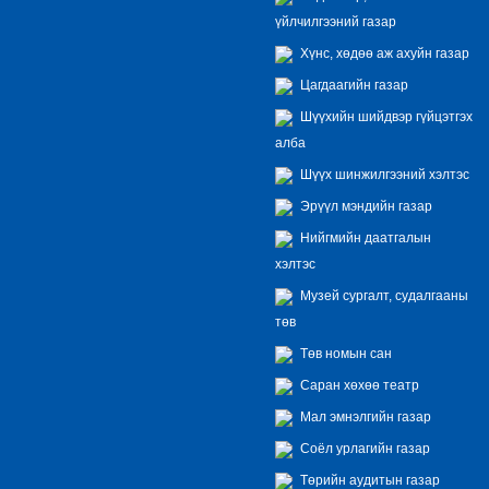
үйлчилгээний газар
Хүнс, хөдөө аж ахуйн газар
Цагдаагийн газар
Шүүхийн шийдвэр гүйцэтгэх
алба
Шүүх шинжилгээний хэлтэс
Эрүүл мэндийн газар
Нийгмийн даатгалын
хэлтэс
Музей сургалт, судалгааны
төв
Төв номын сан
Саран хөхөө театр
Мал эмнэлгийн газар
Соёл урлагийн газар
Төрийн аудитын газар