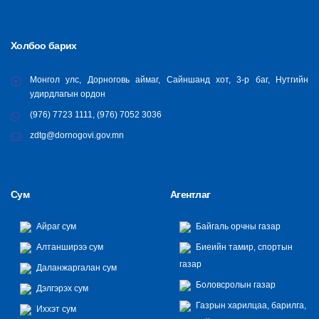
Холбоо барих
Монгол улс, Дорноговь аймаг, Сайншанд хот, 3-р баг, Нутгийн
удирдлагын ордон
(976) 7723 1111, (976) 7052 3036
zdtg@dornogovi.gov.mn
Сум
Агентлаг
Айраг сум
Байгаль орчны газар
Алтанширээ сум
Биеийн тамир, спортын
газар
Даланжаргалан сум
Боловсролын газар
Дэлгэрэх сум
Газрын харилцаа, барилга,
Иххэт сум