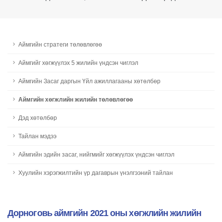
Аймгийн стратеги төлөвлөгөө
Aймгийг хөгжүүлэх 5 жилийн үндсэн чиглэл
Аймгийн Засаг даргын Үйл ажиллагааны хөтөлбөр
Aймгийн хөгжлийн жилийн төлөвлөгөө
Дэд хөтөлбөр
Тайлан мэдээ
Аймгийн эдийн засаг, нийгмийг хөгжүүлэх үндсэн чиглэл
Хуулийн хэрэгжилтийн үр дагаврын үнэлгээний тайлан
Дорноговь аймгийн 2021 оны хөгжлийн жилийн