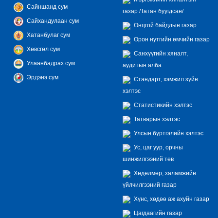
Сайншанд сум
газар /Татан буугдсан/
Сайхандулаан сум
Онцгой байдлын газар
Хатанбулаг сум
Орон нутгийн өмчийн газар
Хөвсгөл сум
Санхүүгийн хяналт,
Улаанбадрах сум
аудитын алба
Эрдэнэ сум
Стандарт, хэмжил зүйн
хэлтэс
Статистикийн хэлтэс
Татварын хэлтэс
Улсын бүртгэлийн хэлтэс
Ус, цаг уур, орчны
шинжилгээний төв
Хөдөлмөр, халамжийн
үйлчилгээний газар
Хүнс, хөдөө аж ахуйн газар
Цагдаагийн газар