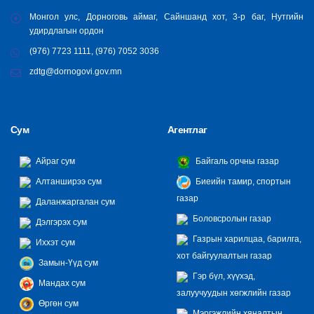
Монгол улс, Дорноговь аймаг, Сайншанд хот, 3-р баг, Нутгийн
удирдлагын ордон
(976) 7723 1111, (976) 7052 3036
zdtg@dornogovi.gov.mn
Сум
Агентлаг
Айраг сум
Байгаль орчны газар
Алтанширээ сум
Биеийн тамир, спортын
газар
Даланжаргалан сум
Боловсролын газар
Дэлгэрэх сум
Газрын харилцаа, барилга,
Иххэт сум
хот байгуулалтын газар
Замын-Үүд сум
Гэр бүл, хүүхэд,
Мандах сум
залуучуудын хөгжлийн газар
Өргөн сум
Мэргэжлийн хяналтын