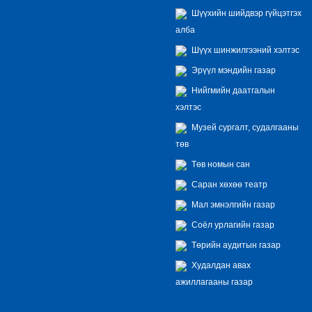
Шүүхийн шийдвэр гүйцэтгэх
алба
Шүүх шинжилгээний хэлтэс
Эрүүл мэндийн газар
Нийгмийн даатгалын
хэлтэс
Музей сургалт, судалгааны
төв
Төв номын сан
Саран хөхөө театр
Мал эмнэлгийн газар
Соёл урлагийн газар
Төрийн аудитын газар
Худалдан авах
ажиллагааны газар