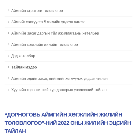
Аймгийн стратеги төлөвлөгөө
Aймгийг хөгжүүлэх 5 жилийн үндсэн чиглэл
Аймгийн Засаг даргын Үйл ажиллагааны хөтөлбөр
Aймгийн хөгжлийн жилийн төлөвлөгөө
Дэд хөтөлбөр
Тайлан мэдээ
Аймгийн эдийн засаг, нийгмийг хөгжүүлэх үндсэн чиглэл
Хуулийн хэрэгжилтийн үр дагаврын үнэлгээний тайлан
“ДОРНОГОВЬ АЙМГИЙН ХӨГЖЛИЙН ЖИЛИЙН
ТӨЛӨВЛӨГӨӨ”-НИЙ 2022 ОНЫ ЖИЛИЙН ЭЦСИЙН
ТАЙЛАН