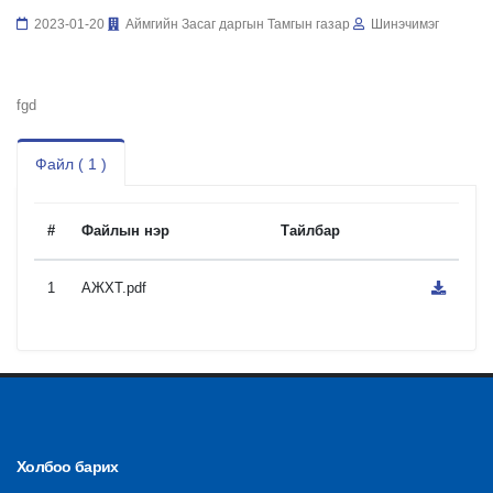
2023-01-20
Аймгийн Засаг даргын Тамгын газар
Шинэчимэг
fgd
Файл ( 1 )
#
Файлын нэр
Тайлбар
1
АЖХТ.pdf
Холбоо барих