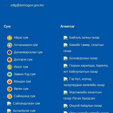
zdtg@dornogovi.gov.mn
Сум
Агентлаг
Айраг сум
Байгаль орчны газар
Алтанширээ сум
Биеийн тамир, спортын
газар
Даланжаргалан сум
Боловсролын газар
Дэлгэрэх сум
Газрын харилцаа, барилга,
Иххэт сум
хот байгуулалтын газар
Замын-Үүд сум
Гэр бүл, хүүхэд,
Мандах сум
залуучуудын хөгжлийн газар
Өргөн сум
Мэргэжлийн хяналтын
Сайншанд сум
газар /Татан буугдсан/
Сайхандулаан сум
Онцгой байдлын газар
Хатанбулаг сум
Орон нутгийн өмчийн газар