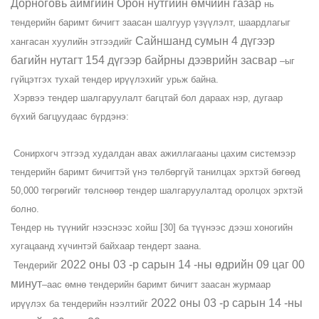
Дорноговь аймгийн Орон нутгийн өмчийн газар
нь
тендерийн баримт бичигт заасан шалгуур үзүүлэлт, шаардлагыг
Сайншанд сумын 4 дүгээр
хангасан хуулийн этгээдийг
багийн нутагт 154 дүгээр байрны дээврийн засвар
–ыг
гүйцэтгэх тухай тендер ирүүлэхийг урьж байна.
Хэрвээ тендер шалгаруулалт багцтай бол дараах нэр, дугаар
бүхий багцуудаас бүрдэнэ:
Сонирхогч этгээд худалдан авах ажиллагааны цахим системээр
тендерийн баримт бичигтэй үнэ төлбөргүй танилцах эрхтэй бөгөөд
50,000 төгрөгийг төлснөөр тендер шалгаруулалтад оролцох эрхтэй
болно.
Тендер нь түүнийг нээснээс хойш [30] ба түүнээс дээш хоногийн
хугацаанд хүчинтэй байхаар тендерт заана.
2022 оны 03 -р сарын 14 -ны өдрийн 09 цаг 00
Тендерийг
минут
–аас өмнө тендерийн баримт бичигт заасан журмаар
2022 оны 03 -р сарын 14 -ны
ирүүлэх ба тендерийн нээлтийг