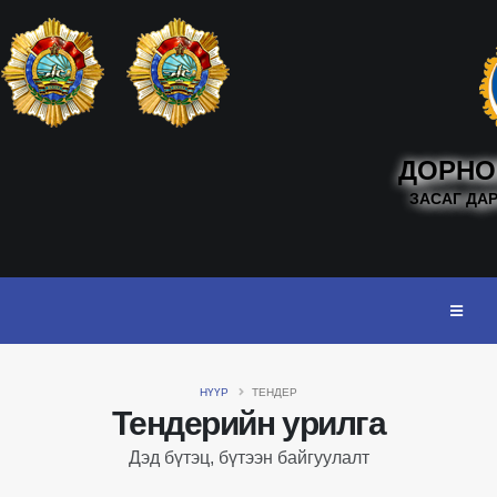
ДОРНО
ЗАСАГ ДА
НҮҮР
ТЕНДЕР
Тендерийн урилга
Дэд бүтэц, бүтээн байгуулалт