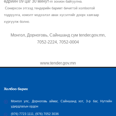
өдрийн 09 цаг 30 минут
-т
зохион байгуулна.
Сонирхсон этгээд тендерийн баримт бичигтэй холбоотой
тодруулга, нэмэлт мэдээлэл авах хүсэлтийг доорх хаягаар
хүргүүлж болно.
Монгол, Дорноговь, Сайншанд сум tender.gov.mn,
7052-2224, 7052-0004
www.tender.gov.mn
Холбоо барих
Монгол улс, Дорноговь аймаг, Сайншанд хот, 3-р баг, Нутгийн
удирдлагын ордон
(976) 7723 1111, (976) 7052 3036