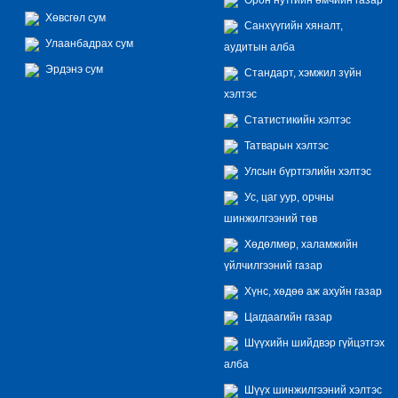
Хөвсгөл сум
Санхүүгийн хяналт,
Улаанбадрах сум
аудитын алба
Эрдэнэ сум
Стандарт, хэмжил зүйн
хэлтэс
Статистикийн хэлтэс
Татварын хэлтэс
Улсын бүртгэлийн хэлтэс
Ус, цаг уур, орчны
шинжилгээний төв
Хөдөлмөр, халамжийн
үйлчилгээний газар
Хүнс, хөдөө аж ахуйн газар
Цагдаагийн газар
Шүүхийн шийдвэр гүйцэтгэх
алба
Шүүх шинжилгээний хэлтэс