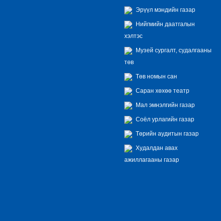
Эрүүл мэндийн газар
Нийгмийн даатгалын
хэлтэс
Музей сургалт, судалгааны
төв
Төв номын сан
Саран хөхөө театр
Мал эмнэлгийн газар
Соёл урлагийн газар
Төрийн аудитын газар
Худалдан авах
ажиллагааны газар