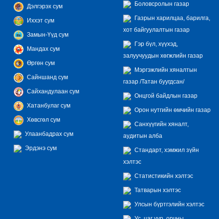
Боловсролын газар
Дэлгэрэх сум
Газрын харилцаа, барилга,
Иххэт сум
хот байгуулалтын газар
Замын-Үүд сум
Гэр бүл, хүүхэд,
Мандах сум
залуучуудын хөгжлийн газар
Өргөн сум
Мэргэжлийн хяналтын
Сайншанд сум
газар /Татан буугдсан/
Сайхандулаан сум
Онцгой байдлын газар
Хатанбулаг сум
Орон нутгийн өмчийн газар
Хөвсгөл сум
Санхүүгийн хяналт,
Улаанбадрах сум
аудитын алба
Эрдэнэ сум
Стандарт, хэмжил зүйн
хэлтэс
Статистикийн хэлтэс
Татварын хэлтэс
Улсын бүртгэлийн хэлтэс
Ус, цаг уур, орчны