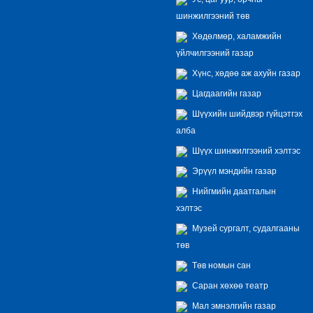
шинжилгээний төв
Хөдөлмөр, халамжийн
үйлчилгээний газар
Хүнс, хөдөө аж ахуйн газар
Цагдаагийн газар
Шүүхийн шийдвэр гүйцэтгэх
алба
Шүүх шинжилгээний хэлтэс
Эрүүл мэндийн газар
Нийгмийн даатгалын
хэлтэс
Музей сургалт, судалгааны
төв
Төв номын сан
Саран хөхөө театр
Мал эмнэлгийн газар