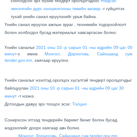
сонгогдсон эрх бүхий тендерт оролцогчдоос
Нэгдсэн
эмнэлгийн дүрс оношилгооны төвийн засвар
-г гүйцэтгэх
тухай үнийн санал ирүүлэхийг урьж байна.
Үнийн санал ирүүлэх ажлын зураг , техникийн тодорхойлолт
болон холбогдох бусад материалыг хавсаргасан болно.
Үнийн саналыг
2021 оны 10 -р сарын 01 -ны өдрийн 09 цаг 00
минут
-с өмнө
Монгол, Дорноговь, Сайншанд сум
tender.gov.mn,
хаягаар ирүүлнэ.
Үнийн саналыг нээлтэд оролцох хүсэлтэй тендерт оролцогчдыг
байлцуулан
2021 оны 10 -р сарын 01 -ны өдрийн 09 цаг 30
минут
-т нээнэ.
Дотоодын давуу эрх тооцох эсэх:
Тооцно
Сонирхсон этгээд тендерийн баримт бичиг болон бусад
мэдээллийг доорх хаягаар авч болно.
Монгол, Дорноговь, Сайншанд сум tender.gov.mn,