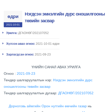
Нэгдсэн эмнэлгийн дүрс оношилгооны
өдри
төвийн засвар
2021-10-01
Урилга:
ДГАОНӨГ/202107052
Хүлээн авах огноо:
2021-10-01 өдри
Зарлагдсан огноо:
2021-09-23
ҮНИЙН САНАЛ АВАХ УРИЛГА
Огноо :
2021-09-23
Тендер шалгаруулалтын нэр:
Нэгдсэн эмнэлгийн дүрс
оношилгооны төвийн засвар
Тендер шалгаруулалтын дугаар:
ДГАОНӨГ/202107052
Дорноговь аймгийн Орон нутгийн өмчийн газар
нь