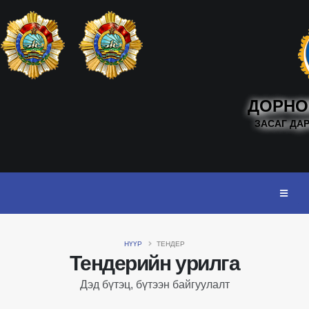
ДОРНО
ЗАСАГ ДА
НҮҮР
ТЕНДЕР
Тендерийн урилга
Дэд бүтэц, бүтээн байгуулалт