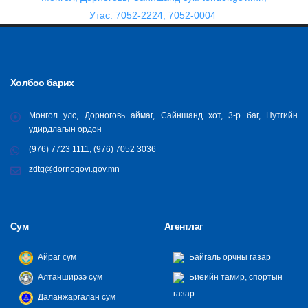
Утас: 7052-2224, 7052-0004
Холбоо барих
Монгол улс, Дорноговь аймаг, Сайншанд хот, 3-р баг, Нутгийн
удирдлагын ордон
(976) 7723 1111, (976) 7052 3036
zdtg@dornogovi.gov.mn
Сум
Агентлаг
Айраг сум
Байгаль орчны газар
Алтанширээ сум
Биеийн тамир, спортын
газар
Даланжаргалан сум