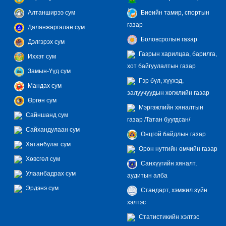
Алтанширээ сум
Биеийн тамир, спортын
газар
Даланжаргалан сум
Боловсролын газар
Дэлгэрэх сум
Газрын харилцаа, барилга,
Иххэт сум
хот байгуулалтын газар
Замын-Үүд сум
Гэр бүл, хүүхэд,
Мандах сум
залуучуудын хөгжлийн газар
Өргөн сум
Мэргэжлийн хяналтын
Сайншанд сум
газар /Татан буугдсан/
Сайхандулаан сум
Онцгой байдлын газар
Хатанбулаг сум
Орон нутгийн өмчийн газар
Хөвсгөл сум
Санхүүгийн хяналт,
Улаанбадрах сум
аудитын алба
Эрдэнэ сум
Стандарт, хэмжил зүйн
хэлтэс
Статистикийн хэлтэс