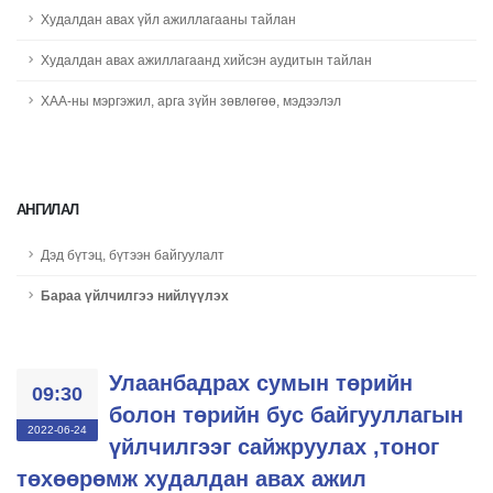
Худалдан авах үйл ажиллагааны тайлан
Худалдан авах ажиллагаанд хийсэн аудитын тайлан
ХАА-ны мэргэжил, арга зүйн зөвлөгөө, мэдээлэл
АНГИЛАЛ
Дэд бүтэц, бүтээн байгуулалт
Бараа үйлчилгээ нийлүүлэх
Улаанбадрах сумын төрийн
09:30
болон төрийн бус байгууллагын
2022-06-24
үйлчилгээг сайжруулах ,тоног
төхөөрөмж худалдан авах ажил