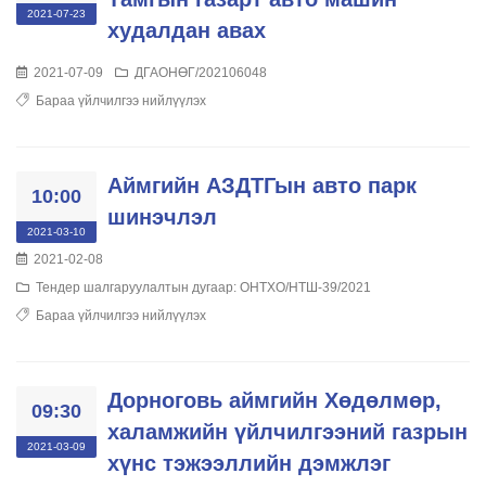
2021-07-23
худалдан авах
2021-07-09
ДГАОНӨГ/202106048
Бараа үйлчилгээ нийлүүлэх
Аймгийн АЗДТГын авто парк
10:00
шинэчлэл
2021-03-10
2021-02-08
Тендер шалгаруулалтын дугаар: ОНТХО/НТШ-39/2021
Бараа үйлчилгээ нийлүүлэх
Дорноговь аймгийн Хөдөлмөр,
09:30
халамжийн үйлчилгээний газрын
2021-03-09
хүнс тэжээллийн дэмжлэг