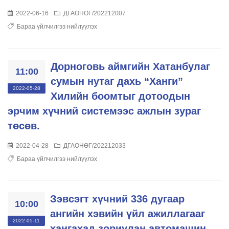
2022-06-16
ДГАӨНОГ/202212007
Бараа үйлчилгээ нийлүүлэх
Дорноговь аймгийн Хатанбулаг
11:00
сумын нутаг дахь “Ханги”
2022-05-28
Хилийн боомтыг дотоодын
эрчим хүчний системээс ажлын зураг
төсөв.
2022-04-28
ДГАОНӨГ/202212033
Бараа үйлчилгээ нийлүүлэх
Зэвсэгт хүчний 336 дугаар
10:00
ангийн хэвийн үйл ажиллагааг
2022-05-11
хангахад зориулан автомашин