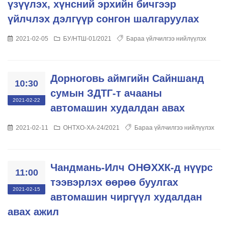
үзүүлэх, хүнсний эрхийн бичгээр
үйлчлэх дэлгүүр сонгон шалгаруулах
2021-02-05
БУ/НТШ-01/2021
Бараа үйлчилгээ нийлүүлэх
Дорноговь аймгийн Сайншанд
10:30
сумын ЗДТГ-т ачааны
2021-02-22
автомашин худалдан авах
2021-02-11
ОНТХО-ХА-24/2021
Бараа үйлчилгээ нийлүүлэх
Чандмань-Илч ОНӨХХК-д нүүрс
11:00
тээвэрлэх өөрөө буулгах
2021-02-15
автомашин чиргүүл худалдан
авах ажил