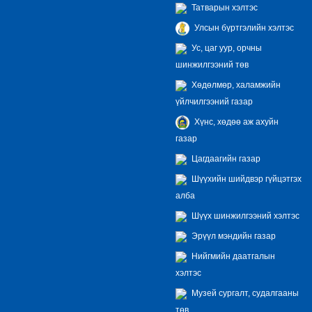
Татварын хэлтэс
Улсын бүртгэлийн хэлтэс
Ус, цаг уур, орчны
шинжилгээний төв
Хөдөлмөр, халамжийн
үйлчилгээний газар
Хүнс, хөдөө аж ахуйн
газар
Цагдаагийн газар
Шүүхийн шийдвэр гүйцэтгэх
алба
Шүүх шинжилгээний хэлтэс
Эрүүл мэндийн газар
Нийгмийн даатгалын
хэлтэс
Музей сургалт, судалгааны
төв