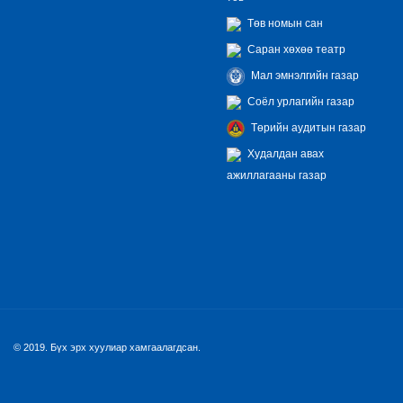
Төв номын сан
Саран хөхөө театр
Мал эмнэлгийн газар
Соёл урлагийн газар
Төрийн аудитын газар
Худалдан авах
ажиллагааны газар
© 2019. Бүх эрх хуулиар хамгаалагдсан.