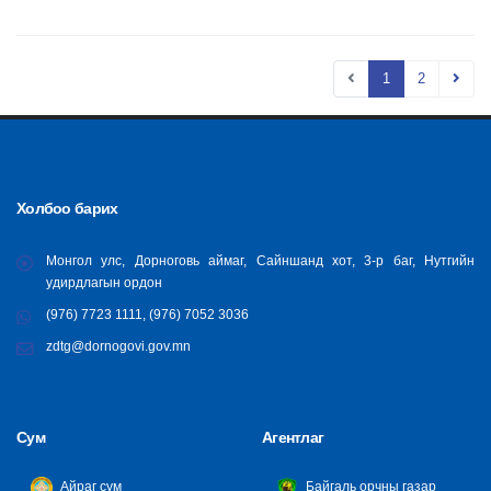
1
2
Холбоо барих
Монгол улс, Дорноговь аймаг, Сайншанд хот, 3-р баг, Нутгийн
удирдлагын ордон
(976) 7723 1111, (976) 7052 3036
zdtg@dornogovi.gov.mn
Сум
Агентлаг
Айраг сум
Байгаль орчны газар