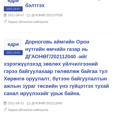
өдри
бэлтгэх
2021-10-07
2021-09-07
ДГАОНӨГ/202107056
Бараа үйлчилгээ нийлүүлэх
Дорноговь аймгийн Орон
өдри
нутгийн өмчийн газар нь
2021-10-01
ДГАОНӨГ/202112040 -ийг
хэрэгжүүлэхэд зөвлөх үйлчилгээний
гэрээ байгуулахаар төлөвлөж байгаа тул
Хөрөнгө оруулалт, бүтээн байгуулалтын
ажлын зураг төсвийн үнэ гүйцэтгэх тухай
санал ирүүлэхийг урьж байна.
2021-08-31
ДГАОНӨГ/202112040
Бараа үйлчилгээ нийлүүлэх