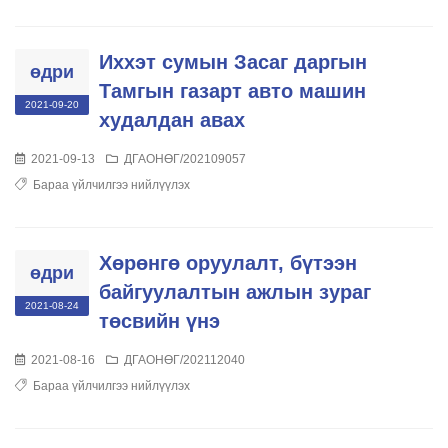
Иххэт сумын Засаг даргын
өдри
Тамгын газарт авто машин
2021-09-20
худалдан авах
2021-09-13
ДГАОНӨГ/202109057
Бараа үйлчилгээ нийлүүлэх
Хөрөнгө оруулалт, бүтээн
өдри
байгуулалтын ажлын зураг
2021-08-24
төсвийн үнэ
2021-08-16
ДГАОНӨГ/202112040
Бараа үйлчилгээ нийлүүлэх