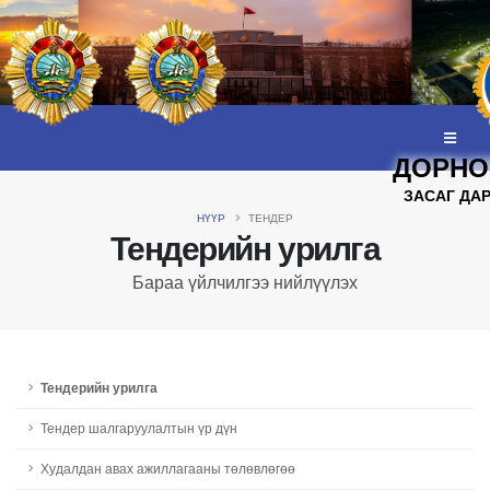
ДОРНО
ЗАСАГ ДА
НҮҮР
ТЕНДЕР
Тендерийн урилга
Бараа үйлчилгээ нийлүүлэх
Тендерийн урилга
Тендер шалгаруулалтын үр дүн
Худалдан авах ажиллагааны төлөвлөгөө