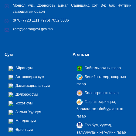
Монгол улс, Дорноговь аймаг, Сайншанд хот, 3-р баг, Нутгийн
удирдлагын ордон
(976) 7723 1111, (976) 7052 3036
zdtg@dornogovi.gov.mn
Сум
Агентлаг
Айраг сум
Байгаль орчны газар
Алтанширээ сум
Биеийн тамир, спортын
газар
Даланжаргалан сум
Боловсролын газар
Дэлгэрэх сум
Газрын харилцаа,
Иххэт сум
барилга, хот байгуулалтын
Замын-Үүд сум
газар
Мандах сум
Гэр бүл, хүүхэд,
Өргөн сум
залуучуудын хөгжлийн газар