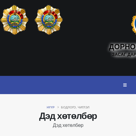
ДОРНО
ЗАСАГ ДА
НҮҮР
БОДЛОГО, ЧИГЛЭЛ
Дэд хөтөлбөр
Дэд хөтөлбөр