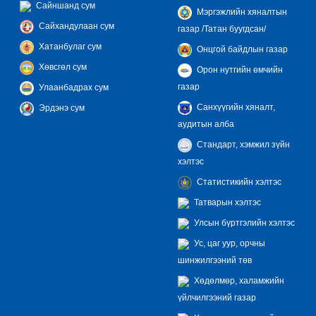
Сайншанд сум
Мэргэжлийн хяналтын
Сайхандулаан сум
газар /Татан буугдсан/
Хатанбулаг сум
Онцгой байдлын газар
Хөвсгөл сум
Орон нутгийн өмчийн
газар
Улаанбадрах сум
Санхүүгийн хяналт,
Эрдэнэ сум
аудитын алба
Стандарт, хэмжил зүйн
хэлтэс
Статистикийн хэлтэс
Татварын хэлтэс
Улсын бүртгэлийн хэлтэс
Ус, цаг уур, орчны
шинжилгээний төв
Хөдөлмөр, халамжийн
үйлчилгээний газар