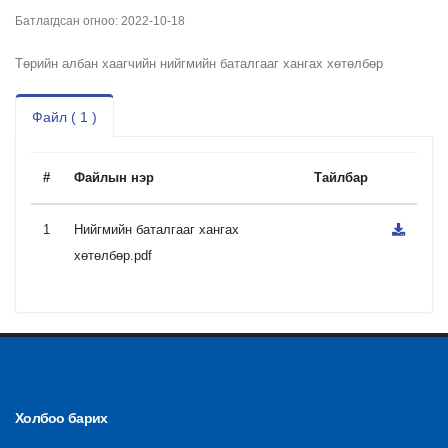
Батлагдсан огноо: 2022-10-18
Төрийн албан хаагчийн нийгмийн баталгааг хангах хөтөлбөр
Файл ( 1 )
#
Файлын нэр
Тайлбар
1
Нийгмийн баталгааг хангах
хөтөлбөр.pdf
Холбоо барих