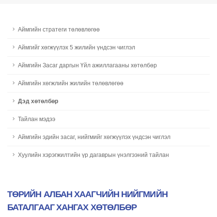
Аймгийн стратеги төлөвлөгөө
Aймгийг хөгжүүлэх 5 жилийн үндсэн чиглэл
Аймгийн Засаг даргын Үйл ажиллагааны хөтөлбөр
Aймгийн хөгжлийн жилийн төлөвлөгөө
Дэд хөтөлбөр
Тайлан мэдээ
Аймгийн эдийн засаг, нийгмийг хөгжүүлэх үндсэн чиглэл
Хуулийн хэрэгжилтийн үр дагаврын үнэлгээний тайлан
ТӨРИЙН АЛБАН ХААГЧИЙН НИЙГМИЙН
БАТАЛГААГ ХАНГАХ ХӨТӨЛБӨР