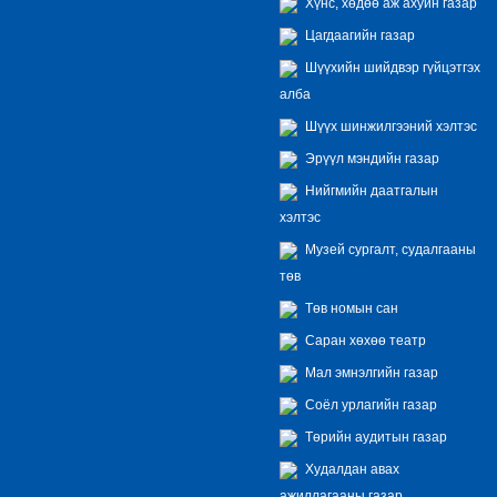
Хүнс, хөдөө аж ахуйн газар
Цагдаагийн газар
Шүүхийн шийдвэр гүйцэтгэх
алба
Шүүх шинжилгээний хэлтэс
Эрүүл мэндийн газар
Нийгмийн даатгалын
хэлтэс
Музей сургалт, судалгааны
төв
Төв номын сан
Саран хөхөө театр
Мал эмнэлгийн газар
Соёл урлагийн газар
Төрийн аудитын газар
Худалдан авах
ажиллагааны газар