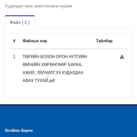
Худалдан авах ажиллагааны журам
Файл ( 1 )
#
Файлын нэр
Тайлбар
1
ТӨРИЙН БОЛОН ОРОН НУТГИЙН
ӨМЧИЙН ХӨРӨНГӨӨР БАРАА,
АЖИЛ, ҮЙЛЧИЛГЭЭ ХУДАЛДАН
АВАХ ТУХАЙ.pdf
Холбоо барих