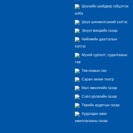
Шүүхийн шийдвэр гүйцэтгэх
алба
Шүүх шинжилгээний хэлтэс
Эрүүл мэндийн газар
Нийгмийн даатгалын
хэлтэс
Музей сургалт, судалгааны
төв
Төв номын сан
Саран хөхөө театр
Мал эмнэлгийн газар
Соёл урлагийн газар
Төрийн аудитын газар
Худалдан авах
ажиллагааны газар