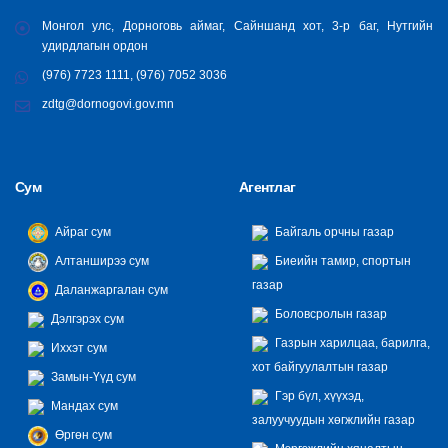
Монгол улс, Дорноговь аймаг, Сайншанд хот, 3-р баг, Нутгийн
удирдлагын ордон
(976) 7723 1111, (976) 7052 3036
zdtg@dornogovi.gov.mn
Сум
Агентлаг
Айраг сум
Байгаль орчны газар
Алтанширээ сум
Биеийн тамир, спортын
газар
Даланжаргалан сум
Боловсролын газар
Дэлгэрэх сум
Газрын харилцаа, барилга,
Иххэт сум
хот байгуулалтын газар
Замын-Үүд сум
Гэр бүл, хүүхэд,
Мандах сум
залуучуудын хөгжлийн газар
Өргөн сум