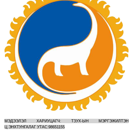
МЭДЭЭЛЭЛ ХАРИУЦАГЧ: ТЗУХ-ЫН МЭРГЭЖИЛТЭН
Ц.ЭНХТУНГАЛАГ УТАС:98651155