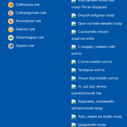
Мэргэжлийн хяналтын
Сайншанд сум
газар /Татан буугдсан/
Сайхандулаан сум
Онцгой байдлын газар
Хатанбулаг сум
Орон нутгийн өмчийн газар
Хөвсгөл сум
Санхүүгийн хяналт,
Улаанбадрах сум
аудитын алба
Эрдэнэ сум
Стандарт, хэмжил зүйн
хэлтэс
Статистикийн хэлтэс
Татварын хэлтэс
Улсын бүртгэлийн хэлтэс
Ус, цаг уур, орчны
шинжилгээний төв
Хөдөлмөр, халамжийн
үйлчилгээний газар
Хүнс, хөдөө аж ахуйн газар
Цагдаагийн газар