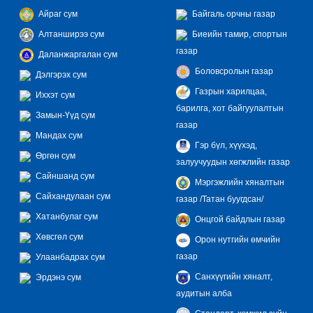
Айраг сум
Байгаль орчны газар
Алтанширээ сум
Биеийн тамир, спортын
газар
Даланжаргалан сум
Боловсролын газар
Дэлгэрэх сум
Газрын харилцаа,
Иххэт сум
барилга, хот байгуулалтын
Замын-Үүд сум
газар
Мандах сум
Гэр бүл, хүүхэд,
Өргөн сум
залуучуудын хөгжлийн газар
Сайншанд сум
Мэргэжлийн хяналтын
Сайхандулаан сум
газар /Татан буугдсан/
Хатанбулаг сум
Онцгой байдлын газар
Хөвсгөл сум
Орон нутгийн өмчийн
газар
Улаанбадрах сум
Санхүүгийн хяналт,
Эрдэнэ сум
аудитын алба