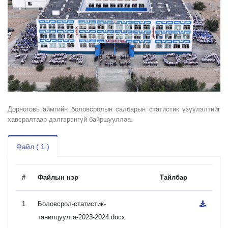
Дорноговь аймгийн боловсролын салбарын статистик үзүүлэлтийг
хавсралтаар дэлгэрэнгүй байршууллаа.
Файл ( 1 )
#
Файлын нэр
Тайлбар
1
Боловсрол-статистик-
танилцуулга-2023-2024.docx