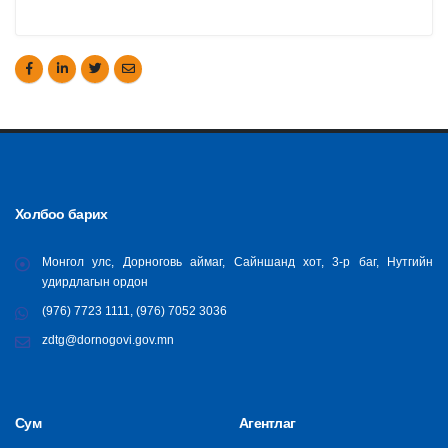
Холбоо барих
Монгол улс, Дорноговь аймаг, Сайншанд хот, 3-р баг, Нутгийн
удирдлагын ордон
(976) 7723 1111, (976) 7052 3036
zdtg@dornogovi.gov.mn
Сум
Агентлаг