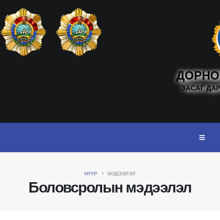
ДОРНО
ЗАСАГ ДА
НҮҮР
МЭДЭЭЛЭЛ
Боловсролын мэдээлэл