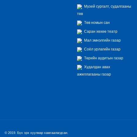
Музей сургалт, судалгааны
төв
Төв номын сан
Саран хөхөө театр
Мал эмнэлгийн газар
Соёл урлагийн газар
Төрийн аудитын газар
Худалдан авах
ажиллагааны газар
© 2019. Бүх эрх хуулиар хамгаалагдсан.