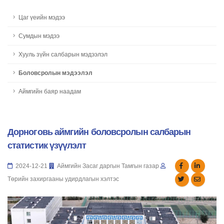
Цаг үеийн мэдээ
Сумдын мэдээ
Хууль зүйн салбарын мэдээлэл
Боловсролын мэдээлэл
Аймгийн баяр наадам
Дорноговь аймгийн боловсролын салбарын
статистик үзүүлэлт
2024-12-21
Аймгийн Засаг даргын Тамгын газар
Төрийн захиргааны удирдлагын хэлтэс