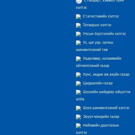
Стандарт, хэмжил зүйн
хэлтэс
Статистикийн хэлтэс
Татварын хэлтэс
Улсын бүртгэлийн хэлтэс
Ус, цаг уур, орчны
шинжилгээний төв
Хөдөлмөр, халамжийн
үйлчилгээний газар
Хүнс, хөдөө аж ахуйн газар
Цагдаагийн газар
Шүүхийн шийдвэр гүйцэтгэх
алба
Шүүх шинжилгээний хэлтэс
Эрүүл мэндийн газар
Нийгмийн даатгалын
хэлтэс