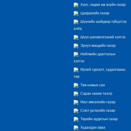
Хүнс, хөдөө аж ахуйн газар
Цагдаагийн газар
Шүүхийн шийдвэр гүйцэтгэх
алба
Шүүх шинжилгээний хэлтэс
Эрүүл мэндийн газар
Нийгмийн даатгалын
хэлтэс
Музей сургалт, судалгааны
төв
Төв номын сан
Саран хөхөө театр
Мал эмнэлгийн газар
Соёл урлагийн газар
Төрийн аудитын газар
Худалдан авах