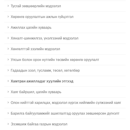
Тусгай зөвшөөрлийн мэдээлэл
Хөрөнгө оруулалтын ажлын гүйцэтгэл
Ажиллах цагийн хуваарь
Хяналт-шинжилгээ, үнэлгээний мэдээлэл
Хөнгөлттэй зээлийн мэдээлэл
Улсын болон орон нутгийн төсвийн хөрөнгө оруулалт
Гадаадын зээл, тусламж, төсөл, хөтөлбөр
Хамтран ажилладаг хуулийн этгээд
Хаяг байршил, цагийн хуваарь
Олон нийттэй харилцах, мэдээлэл хүргэх нийгмийн сүлжээний хаяг
Барилга байгууламжийг ашиглалтад оруулах зөвшөөрсөн дүгнэлт
Эзэмшиж байгаа газрын мэдээлэл