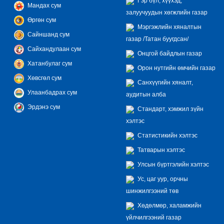
Гэр бүл, хүүхэд,
Мандах сум
залуучуудын хөгжлийн газар
Өргөн сум
Мэргэжлийн хяналтын
Сайншанд сум
газар /Татан буугдсан/
Сайхандулаан сум
Онцгой байдлын газар
Хатанбулаг сум
Орон нутгийн өмчийн газар
Хөвсгөл сум
Санхүүгийн хяналт,
Улаанбадрах сум
аудитын алба
Эрдэнэ сум
Стандарт, хэмжил зүйн
хэлтэс
Статистикийн хэлтэс
Татварын хэлтэс
Улсын бүртгэлийн хэлтэс
Ус, цаг уур, орчны
шинжилгээний төв
Хөдөлмөр, халамжийн
үйлчилгээний газар