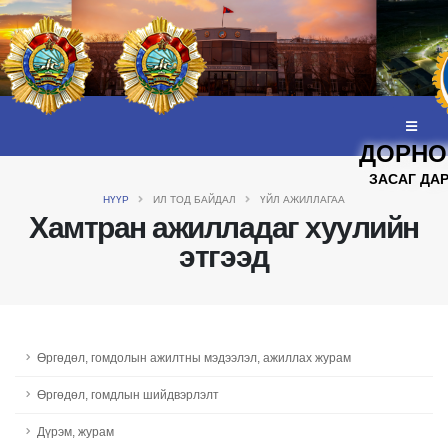
ДОРНО
ЗАСАГ ДА
НҮҮР
ИЛ ТОД БАЙДАЛ
ҮЙЛ АЖИЛЛАГАА
Хамтран ажилладаг хуулийн
этгээд
Өргөдөл, гомдолын ажилтны мэдээлэл, ажиллах журам
Өргөдөл, гомдлын шийдвэрлэлт
Дүрэм, журам