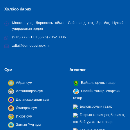
Холбоо барих
Монгол улс, Дорноговь аймаг, Сайншанд хот, 3-р баг, Нутгийн
удирдлагын ордон
(976) 7723 1111, (976) 7052 3036
zdtg@dornogovi.gov.mn
Сум
Агентлаг
Айраг сум
Байгаль орчны газар
Алтанширээ сум
Биеийн тамир, спортын
газар
Даланжаргалан сум
Боловсролын газар
Дэлгэрэх сум
Газрын харилцаа, барилга,
Иххэт сум
хот байгуулалтын газар
Замын-Үүд сум