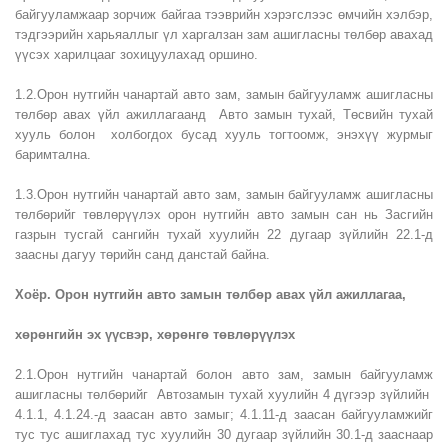
байгууламжаар зорчиж байгаа тээврийн хэрэгслээс өмчийн хэлбэр,
тэдгээрийн харьяаллыг үл харгалзан зам ашигласны төлбөр авахад
үүсэх харилцааг зохицуулахад оршино.
1.2
.Орон нутгийн чанартай авто зам, замын байгууламж ашигласны
төлбөр авах
үйл ажиллагаанд Авто замын тухай, Төсвийн тухай
хууль болон холбогдох бусад хууль тогтоомж, энэхүү журмыг
баримтална.
1.3.Орон нутгийн чанартай авто зам, замын байгууламж ашигласны
төлбөрийг төвлөрүүлэх орон нутгийн авто замын сан нь Засгийн
газрын тусгай сангийн тухай хуулийн 22 дугаар зүйлийн 22.1-д
заасны дагуу төрийн санд данстай байна.
Хоёр. Орон нутгийн авто замын төлбөр авах үйл ажиллагаа,
хөрөнгийн эх үүсвэр, хөрөнгө төвлөрүүлэх
2.1.Орон нутгийн чанартай болон
авто зам, замын байгууламж
ашигласны төлбөрийг
Автозамын тухай хуулийн 4 дүгээр зүйлийн
4.1.1, 4.1.24.-д заасан авто замыг; 4.1.11-д заасан байгууламжийг
тус тус ашиглахад тус хуулийн 30 дугаар зүйлийн 30.1-д зааснаар