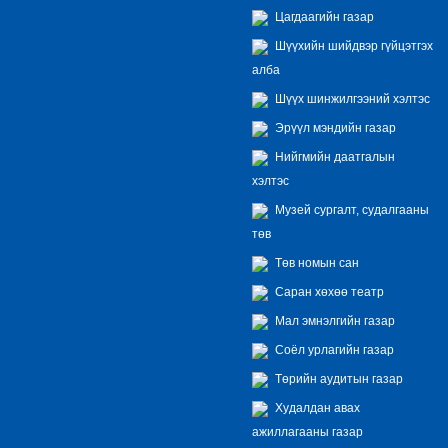
Цагдаагийн газар
Шүүхийн шийдвэр гүйцэтгэх
алба
Шүүх шинжилгээний хэлтэс
Эрүүл мэндийн газар
Нийгмийн даатгалын
хэлтэс
Музей сургалт, судалгааны
төв
Төв номын сан
Саран хөхөө театр
Мал эмнэлгийн газар
Соёл урлагийн газар
Төрийн аудитын газар
Худалдан авах
ажиллагааны газар