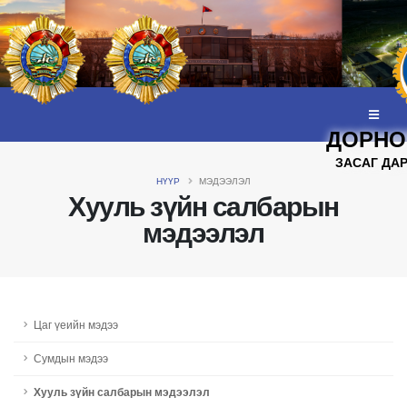
ДОРНО
ЗАСАГ ДА
НҮҮР
МЭДЭЭЛЭЛ
Хууль зүйн салбарын
мэдээлэл
Цаг үеийн мэдээ
Сумдын мэдээ
Хууль зүйн салбарын мэдээлэл