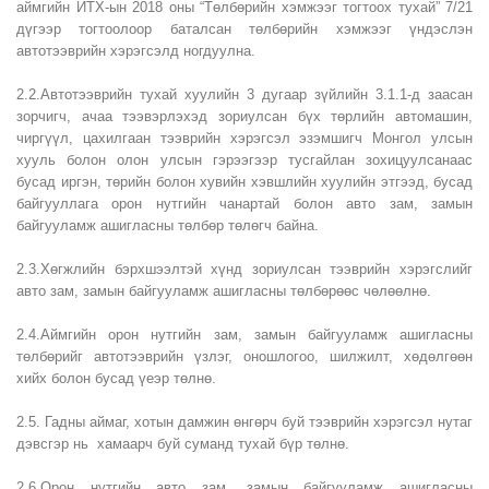
аймгийн ИТХ-ын 2018 оны “Төлбөрийн хэмжээг тогтоох тухай” 7/21
дүгээр тогтоолоор баталсан төлбөрийн хэмжээг үндэслэн
автотээврийн хэрэгсэлд ногдуулна.
2.2.Автотээврийн тухай хуулийн 3 дугаар зүйлийн 3.1.1-д заасан
зорчигч, ачаа тээвэрлэхэд зориулсан бүх төрлийн автомашин,
чиргүүл, цахилгаан тээврийн хэрэгсэл эзэмшигч Монгол улсын
хууль болон олон улсын гэрээгээр тусгайлан зохицуулсанаас
бусад иргэн, төрийн болон хувийн хэвшлийн хуулийн этгээд, бусад
байгууллага орон нутгийн чанартай болон авто зам, замын
байгууламж ашигласны төлбөр төлөгч байна.
2.3.Хөгжлийн бэрхшээлтэй хүнд зориулсан тээврийн хэрэгслийг
авто зам, замын байгууламж ашигласны төлбөрөөс чөлөөлнө.
2.4.Аймгийн орон нутгийн зам, замын байгууламж ашигласны
төлбөрийг автотээврийн үзлэг, оношлогоо, шилжилт, хөдөлгөөн
хийх болон бусад үеэр төлнө.
2.5. Гадны аймаг, хотын дамжин өнгөрч буй тээврийн хэрэгсэл нутаг
дэвсгэр нь хамаарч буй суманд тухай бүр төлнө.
2.6.Орон нутгийн авто зам, замын байгууламж ашигласны