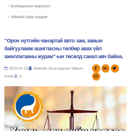
Боловсролын мэдээлэл
Аймгийн баяр наадам
"Орон нутгийн чанартай авто зам, замын
байгууламж ашигласны төлбөр авах үйл
ажиллагааны журам"-ын төсөлд санал авч байна.
2025-03-10
Аймгийн Засаг даргын Тамгын
газар
Ц