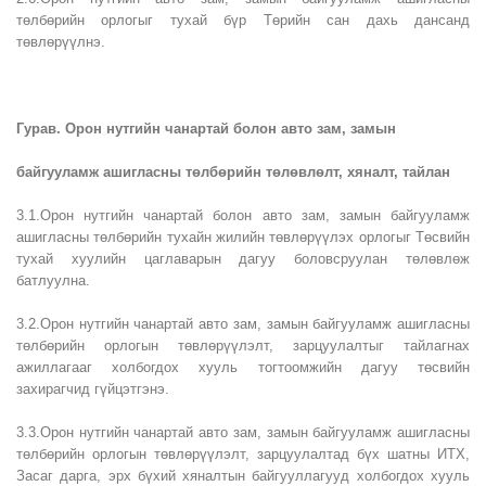
төлбөрийн орлогыг тухай бүр Төрийн сан дахь дансанд
төвлөрүүлнэ.
Гурав. Орон нутгийн чанартай болон авто зам, замын
байгууламж ашигласны төлбөрийн төлөвлөлт, хяналт, тайлан
3.1.Орон нутгийн чанартай болон авто зам, замын байгууламж
ашигласны төлбөрийн тухайн жилийн төвлөрүүлэх орлогыг Төсвийн
тухай хуулийн цаглаварын дагуу боловсруулан төлөвлөж
батлуулна.
3.2.Орон нутгийн чанартай авто зам, замын байгууламж ашигласны
төлбөрийн орлогын төвлөрүүлэлт, зарцуулалтыг тайлагнах
ажиллагааг холбогдох хууль тогтоомжийн дагуу төсвийн
захирагчид гүйцэтгэнэ.
3.3.Орон нутгийн чанартай авто зам, замын байгууламж ашигласны
төлбөрийн орлогын төвлөрүүлэлт, зарцуулалтад бүх шатны ИТХ,
Засаг дарга, эрх бүхий хяналтын байгууллагууд холбогдох хууль