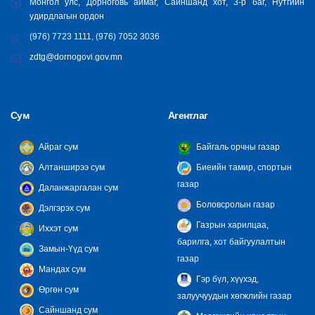
Монгол улс, Дорноговь аймаг, Сайншанд хот, 3-р баг, Нутгийн
удирдлагын ордон
(976) 7723 1111, (976) 7052 3036
zdtg@dornogovi.gov.mn
Сум
Агентлаг
Айраг сум
Байгаль орчны газар
Алтанширээ сум
Биеийн тамир, спортын
газар
Даланжаргалан сум
Боловсролын газар
Дэлгэрэх сум
Газрын харилцаа,
Иххэт сум
барилга, хот байгуулалтын
Замын-Үүд сум
газар
Мандах сум
Гэр бүл, хүүхэд,
Өргөн сум
залуучуудын хөгжлийн газар
Сайншанд сум