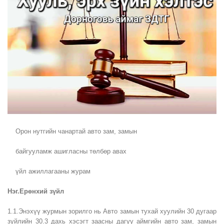
Орон нутгийн чанартай авто зам, замын
байгууламж ашигласны төлбөр авах
үйл ажиллагааны журам
Нэг.Ерөнхий зүйл
1.1.Энэхүү журмын зорилго нь Авто замын тухай хуулийн 30 дугаар
зүйлийн 30.3 дахь хэсэгт заасны дагуу аймгийн авто зам, замын