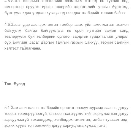
4.5.Авто тээврийн хэрэгслийн эзэмшигч этгээд нь тухайн онд
импортоор оруулж ирсэн тээврийн хэргэгслийг улсын бүртгэлд
бүртгүүлэхдээ үлдсэн хугацаанд ноогдох төлбөрийг төлсөн байна.
4.6.Засаг даргаас эрх олгон төлбөр авах үйл ажиллагааг зохион
байгуулж байгаа байгууллага нь орон нутгийн замын санд
төвлөрүүлж буй төлбөрийн орлого, зардлын гүйцэтгэлийг улирал
бүр аймгийн Засаг даргын Тамгын газрын Санхүү, төрийн сангийн
хэлтэст тайлагнана.
Тав. Бусад
5.1.Зам ашигласны төлбөрийн орлогыг энэхүү журамд заасны дагуу
төсөвт төвлөрүүлээгүй, олгосон санхүүжилтийг зориулалтын дагуу
зарцуулаагүй тохиолдолд холбогдох ажилтан, албан тушаалтанд
зохих хууль тогтоомжийн дагуу хариуцлага хүлээлгэнэ.