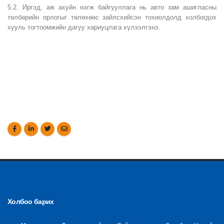
5.2. Иргэд, аж ахуйн нэгж байгууллага нь авто зам ашигласны
төлбөрийн орлогыг төлөхөөс зайлсхийсэн тохиолдолд холбогдох
хууль тогтоомжийн дагуу хариуцлага хүлээлгэнэ.
Холбоо барих