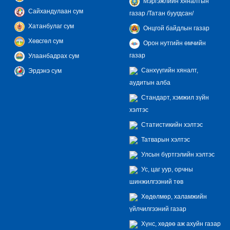
Мэргэжлийн хяналтын
Сайхандулаан сум
газар /Татан буугдсан/
Хатанбулаг сум
Онцгой байдлын газар
Хөвсгөл сум
Орон нутгийн өмчийн
газар
Улаанбадрах сум
Санхүүгийн хяналт,
Эрдэнэ сум
аудитын алба
Стандарт, хэмжил зүйн
хэлтэс
Статистикийн хэлтэс
Татварын хэлтэс
Улсын бүртгэлийн хэлтэс
Ус, цаг уур, орчны
шинжилгээний төв
Хөдөлмөр, халамжийн
үйлчилгээний газар
Хүнс, хөдөө аж ахуйн газар