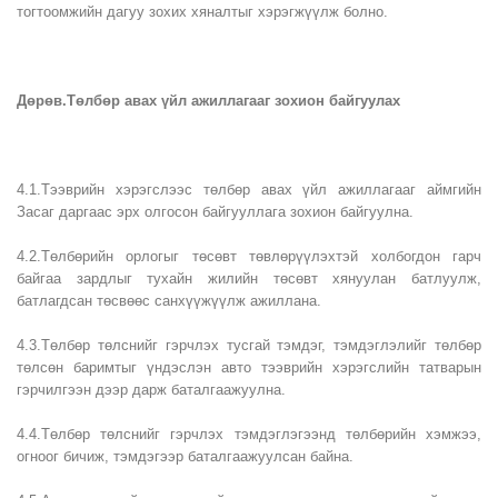
тогтоомжийн дагуу зохих хяналтыг хэрэгжүүлж болно.
Дөрөв.Төлбөр авах үйл ажиллагааг зохион байгуулах
4.1.Тээврийн хэрэгслээс төлбөр авах үйл ажиллагааг аймгийн
Засаг даргаас эрх олгосон байгууллага зохион байгуулна.
4.2.Төлбөрийн орлогыг төсөвт төвлөрүүлэхтэй холбогдон гарч
байгаа зардлыг тухайн жилийн төсөвт хянуулан батлуулж,
батлагдсан төсвөөс санхүүжүүлж ажиллана.
4.3.Төлбөр төлснийг гэрчлэх тусгай тэмдэг, тэмдэглэлийг төлбөр
төлсөн баримтыг үндэслэн авто тээврийн хэрэгслийн татварын
гэрчилгээн дээр дарж баталгаажуулна.
4.4.Төлбөр төлснийг гэрчлэх тэмдэглэгээнд төлбөрийн хэмжээ,
огноог бичиж, тэмдэгээр баталгаажуулсан байна.