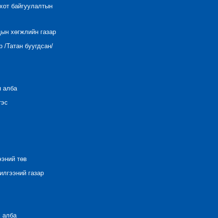
 хот байгуулалтын
дын хөгжлийн газар
 /Татан буугдсан/
н алба
тэс
ээний төв
лгээний газар
 алба