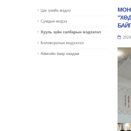
МОН
Цаг үеийн мэдээ
"ХӨ
Сумдын мэдээ
БАЙ
Хууль зүйн салбарын мэдээлэл
2024
Боловсролын мэдээлэл
Аймгийн баяр наадам