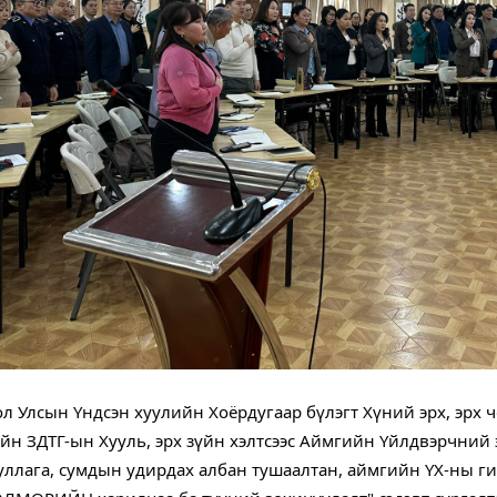
л Улсын Үндсэн хуулийн Хоёрдугаар бүлэгт Хүний эрх, эрх ч
йн ЗДТГ-ын Хууль, эрх зүйн хэлтсээс Аймгийн Үйлдвэрчний 
уллага, сумдын удирдах албан тушаалтан, аймгийн ҮХ-ны ги