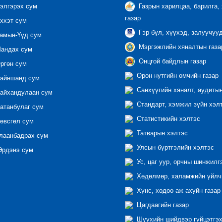
элгэрэх сум
Газрын харилцаа, барилга,
газар
ххэт сум
Гэр бүл, хүүхэд, залуучуу
амын-Үүд сум
Мэргэжлийн хяналтын газар
андах сум
Онцгой байдлын газар
ргөн сум
Орон нутгийн өмчийн газар
айншанд сум
Санхүүгийн хяналт, аудиты
айхандулаан сум
Стандарт, хэмжил зүйн хэл
атанбулаг сум
Статистикийн хэлтэс
өвсгөл сум
Татварын хэлтэс
лаанбадрах сум
Улсын бүртгэлийн хэлтэс
рдэнэ сум
Ус, цаг уур, орчны шинжилг
Хөдөлмөр, халамжийн үйлчи
Хүнс, хөдөө аж ахуйн газар
Цагдаагийн газар
Шүүхийн шийдвэр гүйцэтгэх