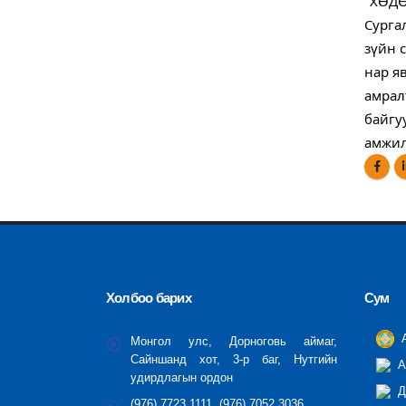
"ХӨДӨ
Сурга
зүйн 
нар я
амрал
байгу
амжил
Холбоо барих
Сум
А
Монгол улс, Дорноговь аймаг,
Сайншанд хот, 3-р баг, Нутгийн
А
удирдлагын ордон
Д
(976) 7723 1111, (976) 7052 3036