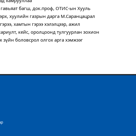
ад хамрууллаа
гавьяат багш, док.проф, ОТИС-ын Хууль 
эрх, хуулийн газрын дарга М.Саранцацрал 
рээ, хамтын гэрээ хэлэлцээр, ажил 
хариулт, кейс, оролцоонд тулгуурлан зохион 
 зүйн боловсрол олгох арга хэмжээг 
ар