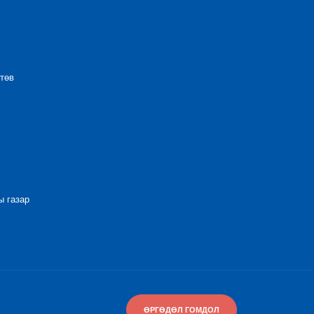
төв
 газар
ӨРГӨДӨЛ ГОМДОЛ