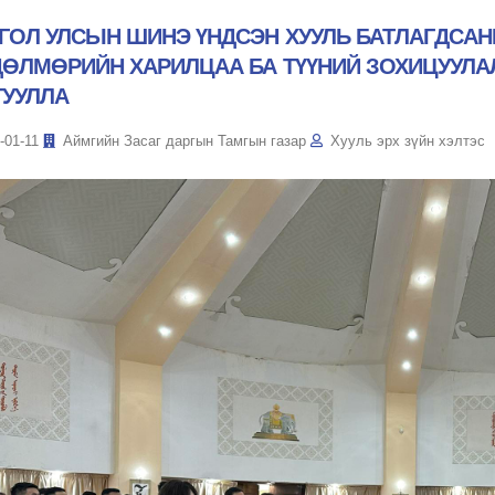
ГОЛ УЛСЫН ШИНЭ ҮНДСЭН ХУУЛЬ БАТЛАГДСАН
ДӨЛМӨРИЙН ХАРИЛЦАА БА ТҮҮНИЙ ЗОХИЦУУЛА
ГУУЛЛА
-01-11
Аймгийн Засаг даргын Тамгын газар
Хууль эрх зүйн хэлтэс