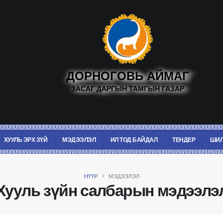
ДОРНОГОВЬ АЙМАГ
ЗАСАГ ДАРГЫН ТАМГЫН ГАЗАР
ХУУЛЬ ЭРХ ЗҮЙ
МЭДЭЭЛЭЛ
ИЛ ТОД БАЙДАЛ
ТЕНДЕР
ШИЛ
НҮҮР
МЭДЭЭЛЭЛ
Хууль зүйн салбарын мэдээлэ