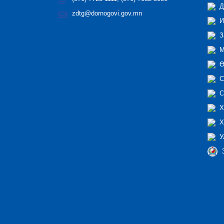
Д
zdtg@dornogovi.gov.mn
И
З
М
Ө
С
С
Х
Х
У
Э