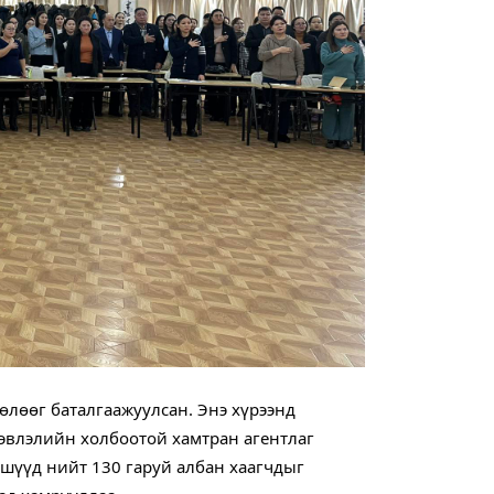
өлөөг баталгаажуулсан. Энэ хүрээнд 
эвлэлийн холбоотой хамтран агентлаг 
шүүд нийт 130 гаруй албан хаагчдыг 