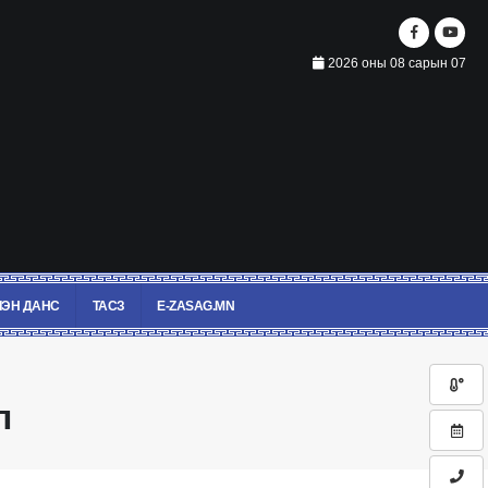
2026 оны 08 сарын 07
ЭН ДАНС
ТАСЗ
E-ZASAG.MN
л