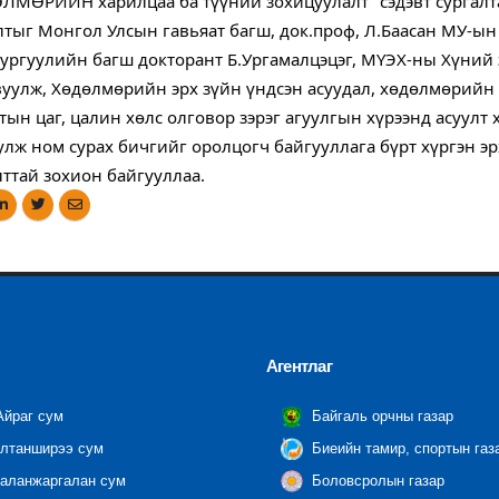
ЛМӨРИЙН харилцаа ба түүний зохицуулалт" сэдэвт сургалт
лтыг Монгол Улсын гавьяат багш, док.проф, Л.Баасан МУ-ын 
сургуулийн багш докторант Б.Ургамалцэцэг, МҮЭХ-ны Хүний 
вуулж, Хөдөлмөрийн эрх зүйн үндсэн асуудал, хөдөлмөрийн гэ
тын цаг, цалин хөлс олговор зэрэг агуулгын хүрээнд асуулт 
улж ном сурах бичгийг оролцогч байгууллага бүрт хүргэн эрх
ттай зохион байгууллаа.
Агентлаг
йраг сум
Байгаль орчны газар
лтанширээ сум
Биеийн тамир, спортын газ
аланжаргалан сум
Боловсролын газар