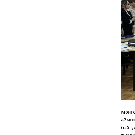
Монго
аймги
байгу