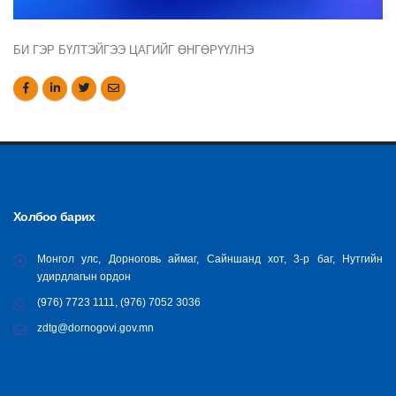
БИ ГЭР БҮЛТЭЙГЭЭ ЦАГИЙГ ӨНГӨРҮҮЛНЭ
Холбоо барих
Монгол улс, Дорноговь аймаг, Сайншанд хот, 3-р баг, Нутгийн
удирдлагын ордон
(976) 7723 1111, (976) 7052 3036
zdtg@dornogovi.gov.mn