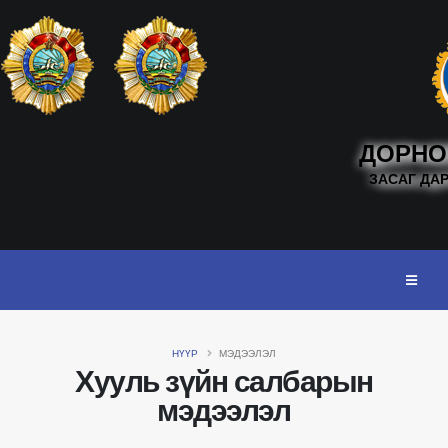
ДОРНО
ЗАСАГ ДА
НҮҮР
МЭДЭЭЛЭЛ
Хууль зүйн салбарын
мэдээлэл