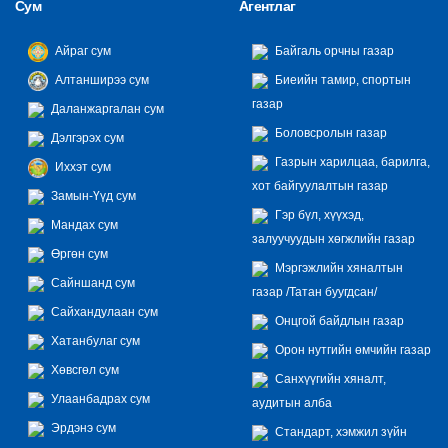
Сум
Агентлаг
Айраг сум
Байгаль орчны газар
Алтанширээ сум
Биеийн тамир, спортын
газар
Даланжаргалан сум
Боловсролын газар
Дэлгэрэх сум
Газрын харилцаа, барилга,
Иххэт сум
хот байгуулалтын газар
Замын-Үүд сум
Гэр бүл, хүүхэд,
Мандах сум
залуучуудын хөгжлийн газар
Өргөн сум
Мэргэжлийн хяналтын
Сайншанд сум
газар /Татан буугдсан/
Сайхандулаан сум
Онцгой байдлын газар
Хатанбулаг сум
Орон нутгийн өмчийн газар
Хөвсгөл сум
Санхүүгийн хяналт,
Улаанбадрах сум
аудитын алба
Эрдэнэ сум
Стандарт, хэмжил зүйн