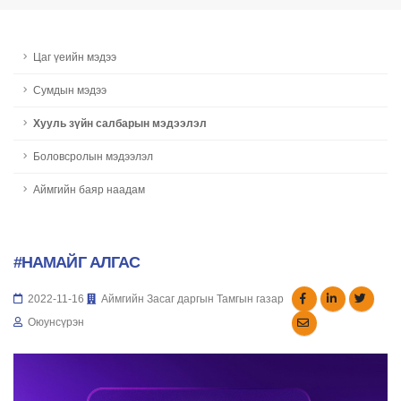
Цаг үеийн мэдээ
Сумдын мэдээ
Хууль зүйн салбарын мэдээлэл
Боловсролын мэдээлэл
Аймгийн баяр наадам
#НАМАЙГ АЛГАС
2022-11-16
Аймгийн Засаг даргын Тамгын газар
Оюунсүрэн