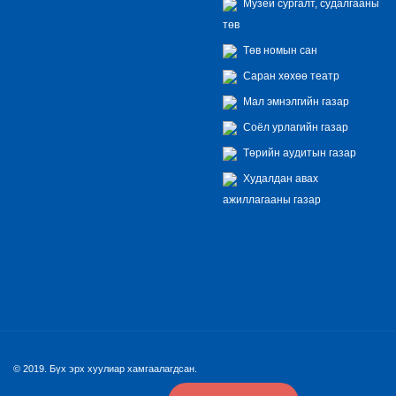
Музей сургалт, судалгааны
төв
Төв номын сан
Саран хөхөө театр
Мал эмнэлгийн газар
Соёл урлагийн газар
Төрийн аудитын газар
Худалдан авах
ажиллагааны газар
© 2019. Бүх эрх хуулиар хамгаалагдсан.