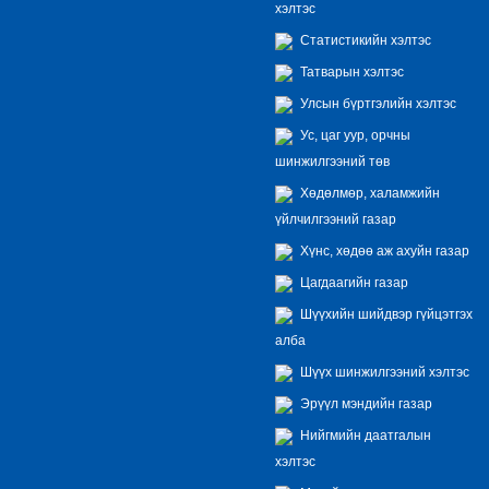
хэлтэс
Статистикийн хэлтэс
Татварын хэлтэс
Улсын бүртгэлийн хэлтэс
Ус, цаг уур, орчны
шинжилгээний төв
Хөдөлмөр, халамжийн
үйлчилгээний газар
Хүнс, хөдөө аж ахуйн газар
Цагдаагийн газар
Шүүхийн шийдвэр гүйцэтгэх
алба
Шүүх шинжилгээний хэлтэс
Эрүүл мэндийн газар
Нийгмийн даатгалын
хэлтэс