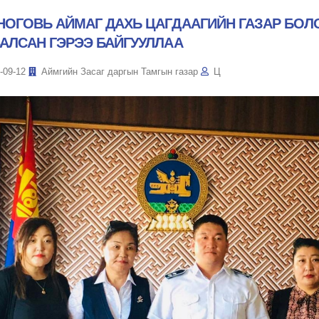
НОГОВЬ АЙМАГ ДАХЬ ЦАГДААГИЙН ГАЗАР БОЛ
ВАЛСАН ГЭРЭЭ БАЙГУУЛЛАА
-09-12
Аймгийн Засаг даргын Тамгын газар
Ц