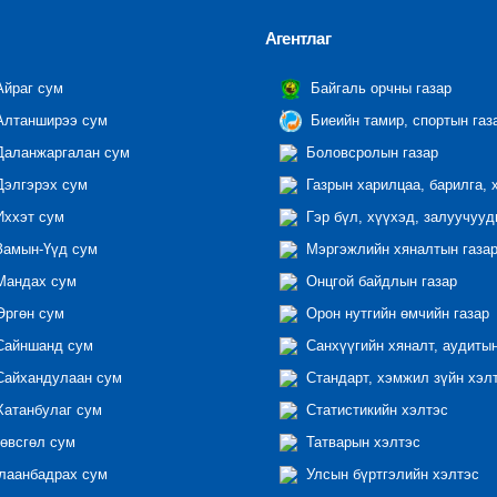
Агентлаг
йраг сум
Байгаль орчны газар
лтанширээ сум
Биеийн тамир, спортын газ
аланжаргалан сум
Боловсролын газар
элгэрэх сум
Газрын харилцаа, барилга, 
ххэт сум
Гэр бүл, хүүхэд, залуучууд
амын-Үүд сум
Мэргэжлийн хяналтын газар 
андах сум
Онцгой байдлын газар
ргөн сум
Орон нутгийн өмчийн газар
айншанд сум
Санхүүгийн хяналт, аудиты
айхандулаан сум
Стандарт, хэмжил зүйн хэл
атанбулаг сум
Статистикийн хэлтэс
өвсгөл сум
Татварын хэлтэс
лаанбадрах сум
Улсын бүртгэлийн хэлтэс