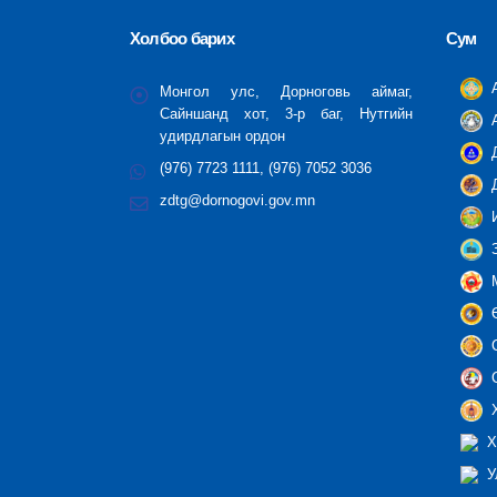
Холбоо барих
Сум
А
Монгол улс, Дорноговь аймаг,
Сайншанд хот, 3-р баг, Нутгийн
А
удирдлагын ордон
Д
(976) 7723 1111, (976) 7052 3036
Д
zdtg@dornogovi.gov.mn
И
З
М
Ө
С
С
Х
Х
У