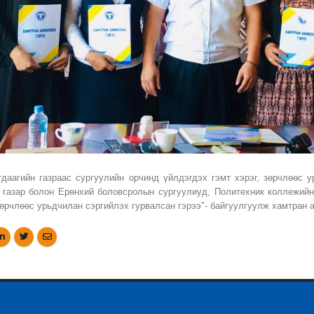
гдаагийн газраас сургуулийн орчинд үйлдэгдэх гэмт хэрэг, зөрчлөөс
 газар болон Ерөнхий боловсролын сургуулиуд, Политехник коллежийн
 зөрчлөөс урьдчилан сэргийлэх гурвалсан гэрээ"- байгуулгуулж хамтран