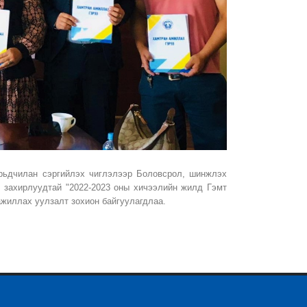
 урьдчилан сэргийлэх чиглэлээр Боловсрол, шинжлэх
 захирлуудтай "2022-2023 оны хичээлийн жилд Гэмт
 ажиллах уулзалт зохион байгуулагдлаа.