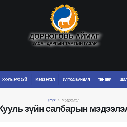
ДОРНОГОВЬ АЙМАГ
ЗАСАГ ДАРГЫН ТАМГЫН ГАЗАР
ХУУЛЬ ЭРХ ЗҮЙ
МЭДЭЭЛЭЛ
ИЛ ТОД БАЙДАЛ
ТЕНДЕР
ШИЛ
НҮҮР
МЭДЭЭЛЭЛ
Хууль зүйн салбарын мэдээлэ