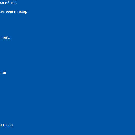
ээний төв
лгээний газар
 алба
төв
 газар