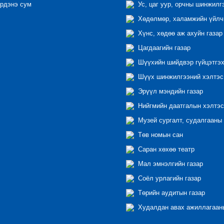
рдэнэ сум
Ус, цаг уур, орчны шинжилг
Хөдөлмөр, халамжийн үйлчи
Хүнс, хөдөө аж ахуйн газар
Цагдаагийн газар
Шүүхийн шийдвэр гүйцэтгэх
Шүүх шинжилгээний хэлтэс
Эрүүл мэндийн газар
Нийгмийн даатгалын хэлтэс
Музей сургалт, судалгааны 
Төв номын сан
Саран хөхөө театр
Мал эмнэлгийн газар
Соёл урлагийн газар
Төрийн аудитын газар
Худалдан авах ажиллагааны