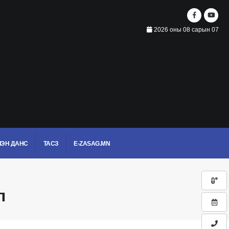
2026 оны 08 сарын 07
ЭН ДАНС
ТАСЗ
E-ZASAG.MN
л