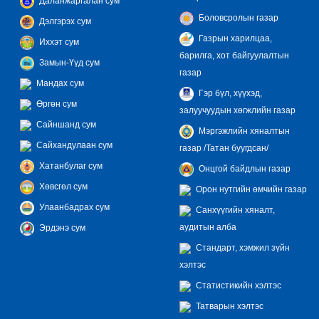
Даланжаргалан сум
Боловсролын газар
Дэлгэрэх сум
Газрын харилцаа,
Иххэт сум
барилга, хот байгуулалтын
Замын-Үүд сум
газар
Мандах сум
Гэр бүл, хүүхэд,
Өргөн сум
залуучуудын хөгжлийн газар
Сайншанд сум
Мэргэжлийн хяналтын
Сайхандулаан сум
газар /Татан буугдсан/
Хатанбулаг сум
Онцгой байдлын газар
Хөвсгөл сум
Орон нутгийн өмчийн газар
Улаанбадрах сум
Санхүүгийн хяналт,
аудитын алба
Эрдэнэ сум
Стандарт, хэмжил зүйн
хэлтэс
Статистикийн хэлтэс
Татварын хэлтэс