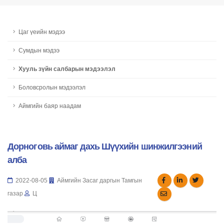
Цаг үеийн мэдээ
Сумдын мэдээ
Хууль зүйн салбарын мэдээлэл
Боловсролын мэдээлэл
Аймгийн баяр наадам
Дорноговь аймаг дахь Шүүхийн шинжилгээний
алба
2022-08-05
Аймгийн Засаг даргын Тамгын
газар
Ц