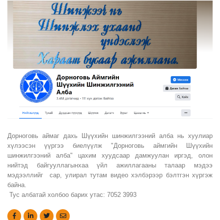
Дорноговь аймаг дахь Шүүхийн шинжилгээний алба нь хуулиар
хүлээсэн үүргээ биелүүлж "Дорноговь аймгийн Шүүхийн
шинжилгээний алба" цахим хуудсаар дамжуулан иргэд, олон
нийтэд байгууллагынхаа үйл ажиллагааны талаар мэдээ
мэдээллийг сар, улирал тутам видео хэлбэрээр бэлтгэн хүргэж
байна.
Тус албатай холбоо барих утас: 7052 3993