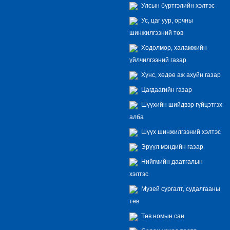
Улсын бүртгэлийн хэлтэс
Ус, цаг уур, орчны
шинжилгээний төв
Хөдөлмөр, халамжийн
үйлчилгээний газар
Хүнс, хөдөө аж ахуйн газар
Цагдаагийн газар
Шүүхийн шийдвэр гүйцэтгэх
алба
Шүүх шинжилгээний хэлтэс
Эрүүл мэндийн газар
Нийгмийн даатгалын
хэлтэс
Музей сургалт, судалгааны
төв
Төв номын сан