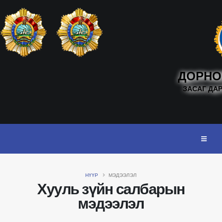
ДОРНО
ЗАСАГ ДА
НҮҮР
МЭДЭЭЛЭЛ
Хууль зүйн салбарын
мэдээлэл