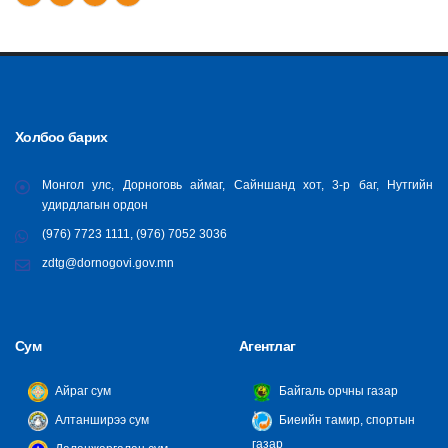
Холбоо барих
Монгол улс, Дорноговь аймаг, Сайншанд хот, 3-р баг, Нутгийн
удирдлагын ордон
(976) 7723 1111, (976) 7052 3036
zdtg@dornogovi.gov.mn
Сум
Агентлаг
Айраг сум
Байгаль орчны газар
Алтанширээ сум
Биеийн тамир, спортын
газар