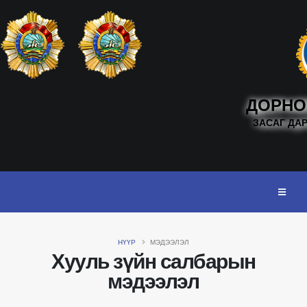
ДОРНО
ЗАСАГ ДА
НҮҮР
МЭДЭЭЛЭЛ
Хууль зүйн салбарын
мэдээлэл