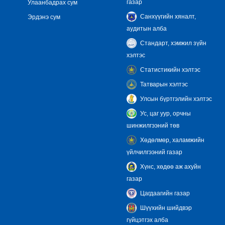
газар
Улаанбадрах сум
Санхүүгийн хяналт,
Эрдэнэ сум
аудитын алба
Стандарт, хэмжил зүйн
хэлтэс
Статистикийн хэлтэс
Татварын хэлтэс
Улсын бүртгэлийн хэлтэс
Ус, цаг уур, орчны
шинжилгээний төв
Хөдөлмөр, халамжийн
үйлчилгээний газар
Хүнс, хөдөө аж ахуйн
газар
Цагдаагийн газар
Шүүхийн шийдвэр
гүйцэтгэх алба