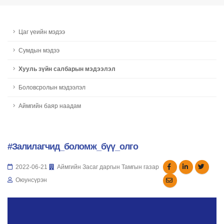
Цаг үеийн мэдээ
Сумдын мэдээ
Хууль зүйн салбарын мэдээлэл
Боловсролын мэдээлэл
Аймгийн баяр наадам
#Залилагчид_боломж_бүү_олго
2022-06-21
Аймгийн Засаг даргын Тамгын газар
Оюунсүрэн