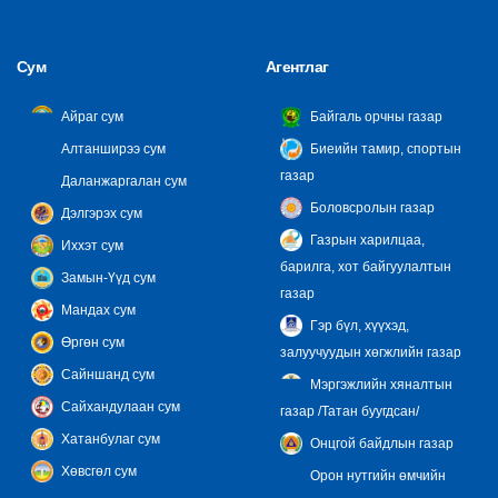
Сум
Агентлаг
Айраг сум
Байгаль орчны газар
Алтанширээ сум
Биеийн тамир, спортын
газар
Даланжаргалан сум
Боловсролын газар
Дэлгэрэх сум
Газрын харилцаа,
Иххэт сум
барилга, хот байгуулалтын
Замын-Үүд сум
газар
Мандах сум
Гэр бүл, хүүхэд,
Өргөн сум
залуучуудын хөгжлийн газар
Сайншанд сум
Мэргэжлийн хяналтын
Сайхандулаан сум
газар /Татан буугдсан/
Хатанбулаг сум
Онцгой байдлын газар
Хөвсгөл сум
Орон нутгийн өмчийн