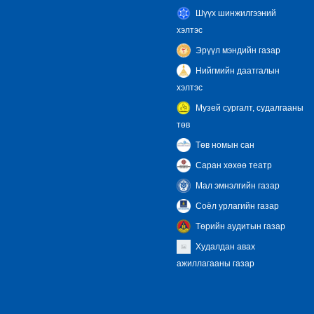
Шүүх шинжилгээний
хэлтэс
Эрүүл мэндийн газар
Нийгмийн даатгалын
хэлтэс
Музей сургалт, судалгааны
төв
Төв номын сан
Саран хөхөө театр
Мал эмнэлгийн газар
Соёл урлагийн газар
Төрийн аудитын газар
Худалдан авах
ажиллагааны газар