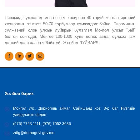
Пирамид сүлжээнд мөнгөө өгч хохирсон 40 гаруй мянган иргэний
хохиролын хэмжээ 50-70 тэрбумаар хэмжигдэж байна. Пирамидын
сүлжээний олон улсын луйврын бүлэглэл Монгол улсыг “бай”
болгон сонгодог. Мөнгөө 100-1000 хувь өсгөж авдаг сүлжээ гэж
дэлхий дээр хаана ч байхгүй. Энэ бол ЛУЙВАР!!!
Холбоо барих
Монгол улс, Дорноговь аймаг, Сайншанд хот, 3-р баг, Нутгийн
удирдлагын ордон
(976) 7723 1111, (976) 7052 3036
zdtg@dornogovi.gov.mn