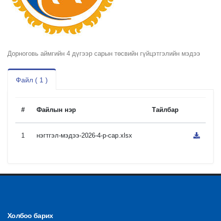
Дорноговь аймгийн 4 дүгээр сарын төсвийн гүйцэтгэлийн мэдээ
Файл ( 1 )
#
Файлын нэр
Тайлбар
1
нэгтгэл-мэдээ-2026-4-р-сар.xlsx
Холбоо барих