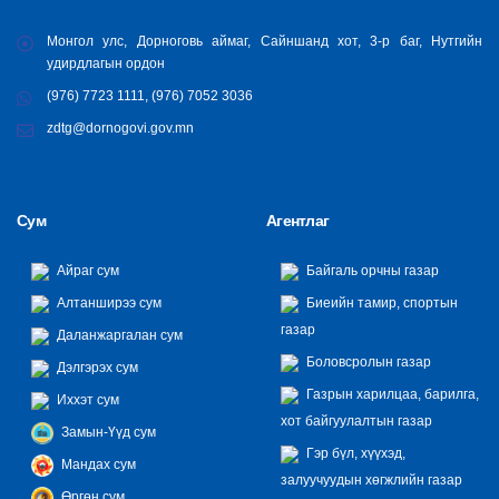
Монгол улс, Дорноговь аймаг, Сайншанд хот, 3-р баг, Нутгийн
удирдлагын ордон
(976) 7723 1111, (976) 7052 3036
zdtg@dornogovi.gov.mn
Сум
Агентлаг
Айраг сум
Байгаль орчны газар
Алтанширээ сум
Биеийн тамир, спортын
газар
Даланжаргалан сум
Боловсролын газар
Дэлгэрэх сум
Газрын харилцаа, барилга,
Иххэт сум
хот байгуулалтын газар
Замын-Үүд сум
Гэр бүл, хүүхэд,
Мандах сум
залуучуудын хөгжлийн газар
Өргөн сум