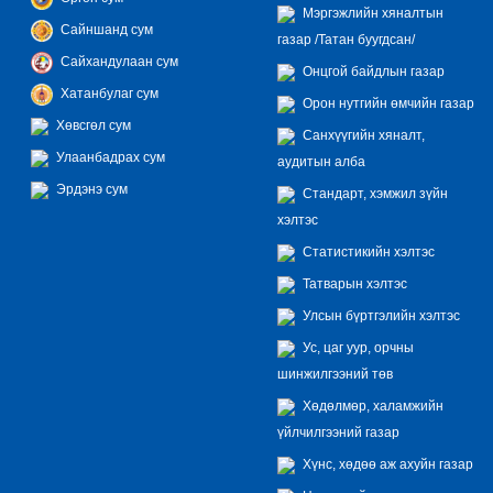
Мэргэжлийн хяналтын
Сайншанд сум
газар /Татан буугдсан/
Сайхандулаан сум
Онцгой байдлын газар
Хатанбулаг сум
Орон нутгийн өмчийн газар
Хөвсгөл сум
Санхүүгийн хяналт,
Улаанбадрах сум
аудитын алба
Эрдэнэ сум
Стандарт, хэмжил зүйн
хэлтэс
Статистикийн хэлтэс
Татварын хэлтэс
Улсын бүртгэлийн хэлтэс
Ус, цаг уур, орчны
шинжилгээний төв
Хөдөлмөр, халамжийн
үйлчилгээний газар
Хүнс, хөдөө аж ахуйн газар