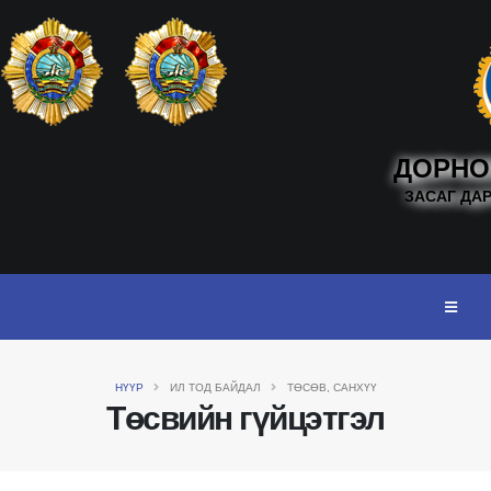
ДОРНО
ЗАСАГ ДА
НҮҮР
ИЛ ТОД БАЙДАЛ
ТӨСӨВ, САНХҮҮ
Төсвийн гүйцэтгэл