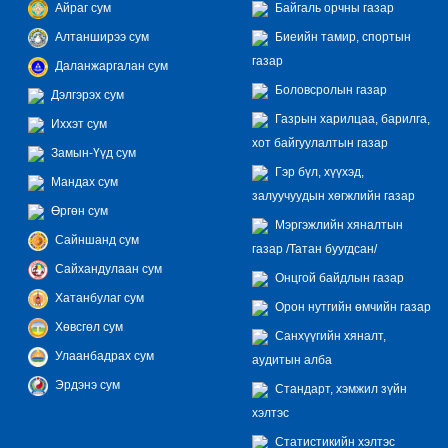
Айраг сум
Байгаль орчны газар
Алтанширээ сум
Биеийн тамир, спортын
газар
Даланжаргалан сум
Боловсролын газар
Дэлгэрэх сум
Газрын харилцаа, барилга,
Иххэт сум
хот байгуулалтын газар
Замын-Үүд сум
Гэр бүл, хүүхэд,
Мандах сум
залуучуудын хөгжлийн газар
Өргөн сум
Мэргэжлийн хяналтын
Сайншанд сум
газар /Татан буугдсан/
Сайхандулаан сум
Онцгой байдлын газар
Хатанбулаг сум
Орон нутгийн өмчийн газар
Хөвсгөл сум
Санхүүгийн хяналт,
Улаанбадрах сум
аудитын алба
Эрдэнэ сум
Стандарт, хэмжил зүйн
хэлтэс
Статистикийн хэлтэс