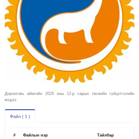
Дорноговь аймгийн 2025 оны 12-р сарын төсвийн гүйцэтгэлийн
мэдээ
Файл ( 1 )
#
Файлын нэр
Тайлбар