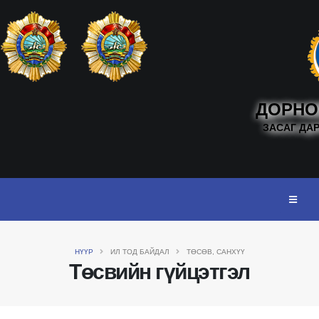
ДОРНО
ЗАСАГ ДА
НҮҮР
ИЛ ТОД БАЙДАЛ
ТӨСӨВ, САНХҮҮ
Төсвийн гүйцэтгэл