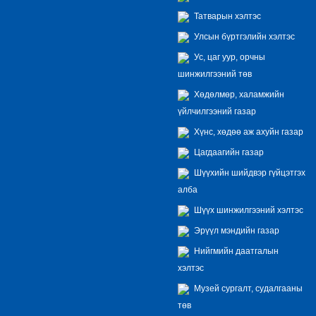
Татварын хэлтэс
Улсын бүртгэлийн хэлтэс
Ус, цаг уур, орчны
шинжилгээний төв
Хөдөлмөр, халамжийн
үйлчилгээний газар
Хүнс, хөдөө аж ахуйн газар
Цагдаагийн газар
Шүүхийн шийдвэр гүйцэтгэх
алба
Шүүх шинжилгээний хэлтэс
Эрүүл мэндийн газар
Нийгмийн даатгалын
хэлтэс
Музей сургалт, судалгааны
төв