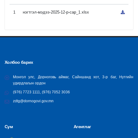
1
нэгтгэл-мэдээ-2025-12-р-сар_1.xlsx
Холбоо барих
Монгол улс, Дорноговь аймаг, Сайншанд хот, 3-р баг, Нутгийн
удирдлагын ордон
(976) 7723 1111, (976) 7052 3036
zdtg@dornogovi.gov.mn
Сум
Агентлаг