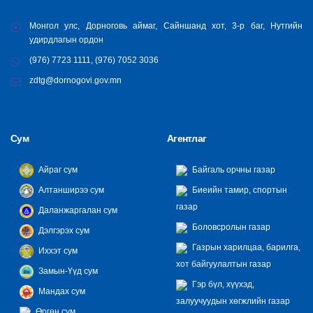
Монгол улс, Дорноговь аймаг, Сайншанд хот, 3-р баг, Нутгийн
удирдлагын ордон
(976) 7723 1111, (976) 7052 3036
zdtg@dornogovi.gov.mn
Сум
Агентлаг
Айраг сум
Байгаль орчны газар
Алтанширээ сум
Биеийн тамир, спортын
газар
Даланжаргалан сум
Боловсролын газар
Дэлгэрэх сум
Газрын харилцаа, барилга,
Иххэт сум
хот байгуулалтын газар
Замын-Үүд сум
Гэр бүл, хүүхэд,
Мандах сум
залуучуудын хөгжлийн газар
Өргөн сум