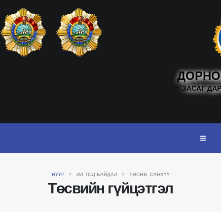
ДОРНО
ЗАСАГ ДА
НҮҮР
ИЛ ТОД БАЙДАЛ
ТӨСӨВ, САНХҮҮ
Төсвийн гүйцэтгэл