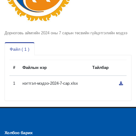
Дорноговь аймгийн 2024 оны 7 сарын төсвийн гүйцэтгэлийн мэдээ
Файл ( 1 )
#
Файлын нэр
Тайлбар
1
нэгтгэл-мэдээ-2024-7-сар.xlsx
Холбоо барих