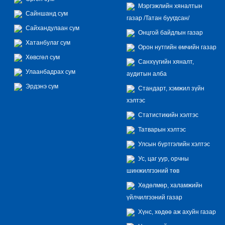
Мэргэжлийн хяналтын
Сайншанд сум
газар /Татан буугдсан/
Сайхандулаан сум
Онцгой байдлын газар
Хатанбулаг сум
Орон нутгийн өмчийн газар
Хөвсгөл сум
Санхүүгийн хяналт,
Улаанбадрах сум
аудитын алба
Эрдэнэ сум
Стандарт, хэмжил зүйн
хэлтэс
Статистикийн хэлтэс
Татварын хэлтэс
Улсын бүртгэлийн хэлтэс
Ус, цаг уур, орчны
шинжилгээний төв
Хөдөлмөр, халамжийн
үйлчилгээний газар
Хүнс, хөдөө аж ахуйн газар