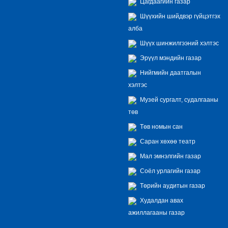
Цагдаагийн газар
Шүүхийн шийдвэр гүйцэтгэх
алба
Шүүх шинжилгээний хэлтэс
Эрүүл мэндийн газар
Нийгмийн даатгалын
хэлтэс
Музей сургалт, судалгааны
төв
Төв номын сан
Саран хөхөө театр
Мал эмнэлгийн газар
Соёл урлагийн газар
Төрийн аудитын газар
Худалдан авах
ажиллагааны газар