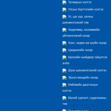
Татварын хэлтэс
Улсын бүртгэлийн хэлтэс
Ус, цаг уур, орчны
шинжилгээний төв
Хөдөлмөр, халамжийн
үйлчилгээний газар
Хүнс, хөдөө аж ахуйн газар
Цагдаагийн газар
Шүүхийн шийдвэр гүйцэтгэх
алба
Шүүх шинжилгээний хэлтэс
Эрүүл мэндийн газар
Нийгмийн даатгалын
хэлтэс
Музей сургалт, судалгааны
төв
Төв номын сан