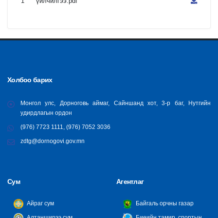
1
үйлчилгээ.pdf
Холбоо барих
Монгол улс, Дорноговь аймаг, Сайншанд хот, 3-р баг, Нутгийн
удирдлагын ордон
(976) 7723 1111, (976) 7052 3036
zdtg@dornogovi.gov.mn
Сум
Агентлаг
Айраг сум
Байгаль орчны газар
Алтанширээ сум
Биеийн тамир, спортын