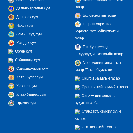
газар
Даланжаргалан сум
Боловсролын газар
Дэлгэрэх сум
Газрын харилцаа,
Иххэт сум
барилга, хот байгуулалтын
Замын-Үүд сум
газар
Мандах сум
Гэр бүл, хүүхэд,
Өргөн сум
залуучуудын хөгжлийн газар
Сайншанд сум
Мэргэжлийн хяналтын
Сайхандулаан сум
газар /Татан буугдсан/
Хатанбулаг сум
Онцгой байдлын газар
Хөвсгөл сум
Орон нутгийн өмчийн газар
Улаанбадрах сум
Санхүүгийн хяналт,
аудитын алба
Эрдэнэ сум
Стандарт, хэмжил зүйн
хэлтэс
Статистикийн хэлтэс