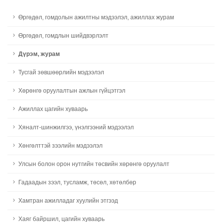
Өргөдөл, гомдолын ажилтны мэдээлэл, ажиллах журам
Өргөдөл, гомдлын шийдвэрлэлт
Дүрэм, журам
Тусгай зөвшөөрлийн мэдээлэл
Хөрөнгө оруулалтын ажлын гүйцэтгэл
Ажиллах цагийн хуваарь
Хяналт-шинжилгээ, үнэлгээний мэдээлэл
Хөнгөлттэй зээлийн мэдээлэл
Улсын болон орон нутгийн төсвийн хөрөнгө оруулалт
Гадаадын зээл, тусламж, төсөл, хөтөлбөр
Хамтран ажилладаг хуулийн этгээд
Хаяг байршил, цагийн хуваарь