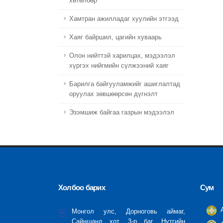
хөтөлбөр
Хамтран ажилладаг хуулийн этгээд
Хаяг байршил, цагийн хуваарь
Олон нийттэй харилцах, мэдээлэл
хүргэх нийгмийн сүлжээний хаяг
Барилга байгууламжийг ашиглалтад
оруулах зөвшөөрсөн дүгнэлт
Эзэмшиж байгаа газрын мэдээлэл
Холбоо барих
Сум
А
Монгол улс, Дорноговь аймаг,
Сайншанд хот, 3-р баг, Нутгийн