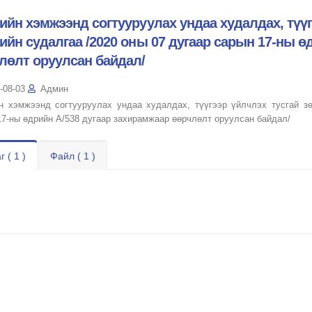
ийн хэмжээнд согтууруулах ундаа худалдах, түү
ийн судалгаа /2020 оны 07 дугаар сарын 17-ны ө
лөлт оруулсан байдал/
-08-03
Админ
н хэмжээнд согтууруулах ундаа худалдах, түүгээр үйлчлэх тусгай з
17-ны өдрийн А/538 дугаар захирамжаар өөрчлөлт оруулсан байдал/
г ( 1 )
Файл ( 1 )