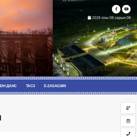
2026 оны 08 сарын 08
ЭН ДАНС
ТАСЗ
E-ZASAG.MN
л