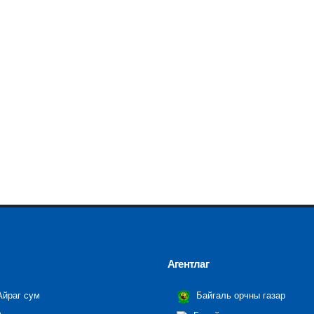
Агентлаг
йраг сум
Байгаль орчны газар