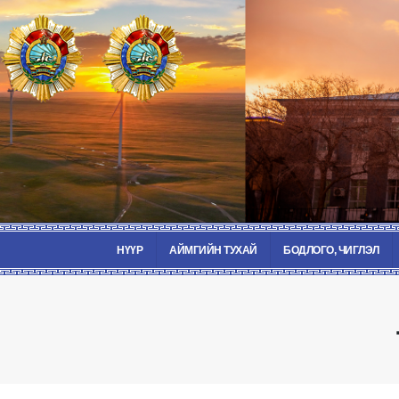
НҮҮР
АЙМГИЙН ТУХАЙ
БОДЛОГО, ЧИГЛЭЛ