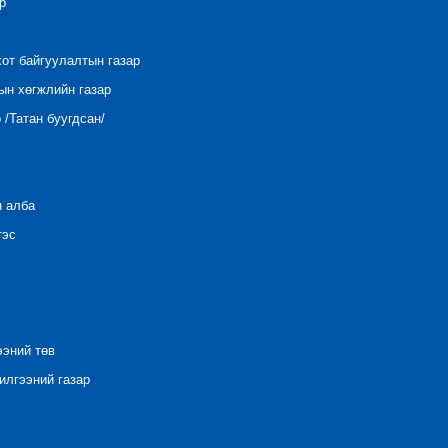
р
хот байгуулалтын газар
ын хөгжлийн газар
/Татан буугдсан/
н алба
тэс
ээний төв
лгээний газар