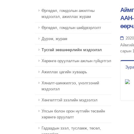
Аймг
Өргөдөл, гомдолын ажилтны
мэдээлэл, ажиллах журам
ААН-
өөрч
Өргөдөл, гомдлын шийдвэрлэлт
2020
Дүрэм, журам
Аймгий
Тусгай зөвшөөрлийн мэдээлэл
сарын 
Хөрөнгө оруулалтын ажлын гүйцэтгэл
Зура
Ажиллах цагийн хуваарь
Хяналт-шинжилгээ, үнэлгээний
мэдээлэл
Хөнгөлттэй зээлийн мэдээлэл
Улсын болон орон нутгийн төсвийн
хөрөнгө оруулалт
Гадаадын зээл, тусламж, төсөл,