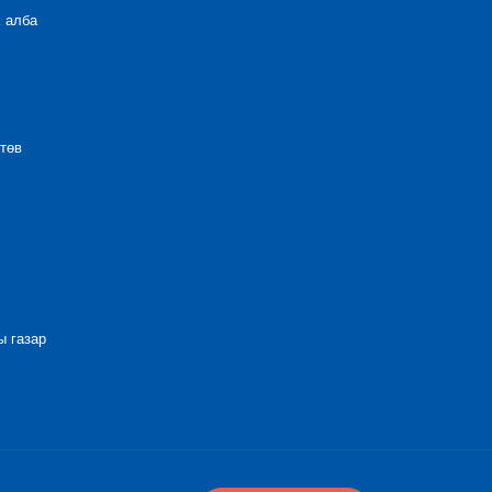
 алба
төв
 газар