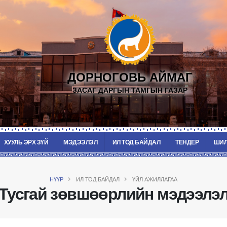
ДОРНОГОВЬ АЙМАГ
ЗАСАГ ДАРГЫН ТАМГЫН ГАЗАР
ХУУЛЬ ЭРХ ЗҮЙ
МЭДЭЭЛЭЛ
ИЛ ТОД БАЙДАЛ
ТЕНДЕР
ШИЛ
НҮҮР
ИЛ ТОД БАЙДАЛ
ҮЙЛ АЖИЛЛАГАА
Тусгай зөвшөөрлийн мэдээлэ