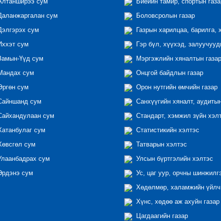
лтанширээ сум
Биеийн тамир, спортын газа
аланжаргалан сум
Боловсролын газар
элгэрэх сум
Газрын харилцаа, барилга, 
ххэт сум
Гэр бүл, хүүхэд, залуучууд
амын-Үүд сум
Мэргэжлийн хяналтын газар 
андах сум
Онцгой байдлын газар
ргөн сум
Орон нутгийн өмчийн газар
айншанд сум
Санхүүгийн хяналт, аудиты
айхандулаан сум
Стандарт, хэмжил зүйн хэл
атанбулаг сум
Статистикийн хэлтэс
өвсгөл сум
Татварын хэлтэс
лаанбадрах сум
Улсын бүртгэлийн хэлтэс
рдэнэ сум
Ус, цаг уур, орчны шинжилг
Хөдөлмөр, халамжийн үйлчи
Хүнс, хөдөө аж ахуйн газар
Цагдаагийн газар