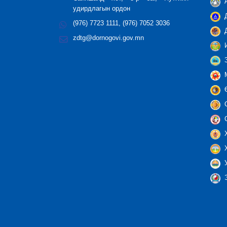
А
удирдлагын ордон
Д
(976) 7723 1111, (976) 7052 3036
Д
zdtg@dornogovi.gov.mn
И
З
М
Ө
С
С
Х
Х
У
Э