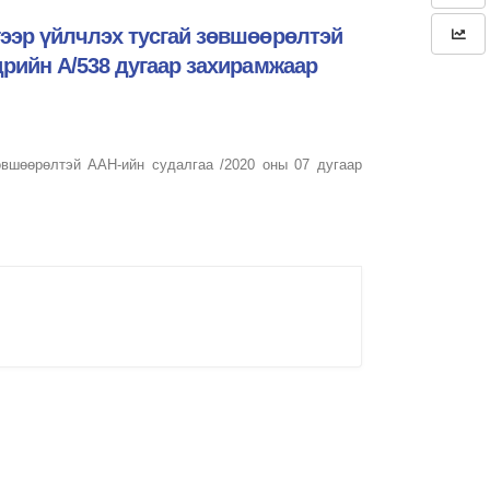
гээр үйлчлэх тусгай зөвшөөрөлтэй
дрийн А/538 дугаар захирамжаар
өвшөөрөлтэй ААН-ийн судалгаа /2020 оны 07 дугаар