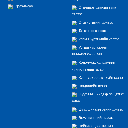
Эрдэнэ сум
Стандарт, хэмжил зүйн
хэлтэс
Статистикийн хэлтэс
Татварын хэлтэс
Улсын бүртгэлийн хэлтэс
Ус, цаг уур, орчны
шинжилгээний төв
Хөдөлмөр, халамжийн
үйлчилгээний газар
Хүнс, хөдөө аж ахуйн газар
Цагдаагийн газар
Шүүхийн шийдвэр гүйцэтгэх
алба
Шүүх шинжилгээний хэлтэс
Эрүүл мэндийн газар
Нийгмийн даатгалын