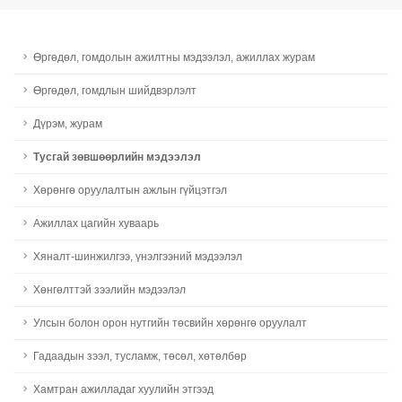
Өргөдөл, гомдолын ажилтны мэдээлэл, ажиллах журам
Өргөдөл, гомдлын шийдвэрлэлт
Дүрэм, журам
Тусгай зөвшөөрлийн мэдээлэл
Хөрөнгө оруулалтын ажлын гүйцэтгэл
Ажиллах цагийн хуваарь
Хяналт-шинжилгээ, үнэлгээний мэдээлэл
Хөнгөлттэй зээлийн мэдээлэл
Улсын болон орон нутгийн төсвийн хөрөнгө оруулалт
Гадаадын зээл, тусламж, төсөл, хөтөлбөр
Хамтран ажилладаг хуулийн этгээд