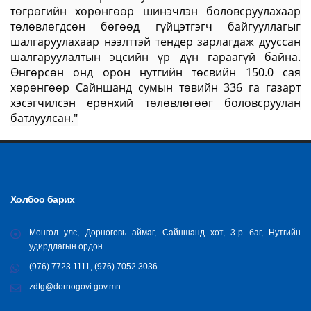
төгрөгийн хөрөнгөөр шинэчлэн боловсруулахаар
төлөвлөгдсөн бөгөөд гүйцэтгэгч байгууллагыг
шалгаруулахаар нээлттэй тендер зарлагдаж дууссан
шалгаруулалтын эцсийн үр дүн гараагүй байна.
Өнгөрсөн онд орон нутгийн төсвийн 150.0 сая
хөрөнгөөр Сайншанд сумын төвийн 336 га газарт
хэсэгчилсэн ерөнхий төлөвлөгөөг боловсруулан
батлуулсан."
Холбоо барих
Монгол улс, Дорноговь аймаг, Сайншанд хот, 3-р баг, Нутгийн
удирдлагын ордон
(976) 7723 1111, (976) 7052 3036
zdtg@dornogovi.gov.mn