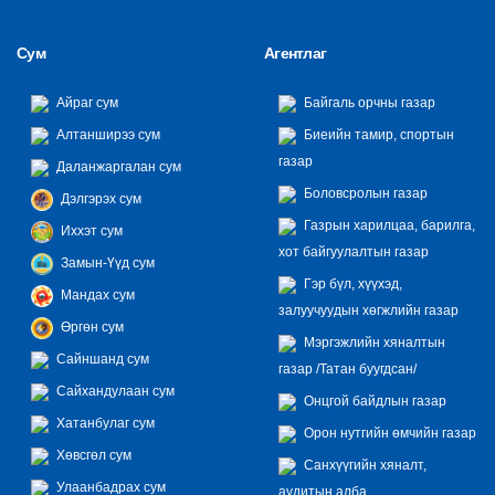
Сум
Агентлаг
Айраг сум
Байгаль орчны газар
Алтанширээ сум
Биеийн тамир, спортын
газар
Даланжаргалан сум
Боловсролын газар
Дэлгэрэх сум
Газрын харилцаа, барилга,
Иххэт сум
хот байгуулалтын газар
Замын-Үүд сум
Гэр бүл, хүүхэд,
Мандах сум
залуучуудын хөгжлийн газар
Өргөн сум
Мэргэжлийн хяналтын
Сайншанд сум
газар /Татан буугдсан/
Сайхандулаан сум
Онцгой байдлын газар
Хатанбулаг сум
Орон нутгийн өмчийн газар
Хөвсгөл сум
Санхүүгийн хяналт,
Улаанбадрах сум
аудитын алба