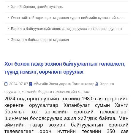
Хаяг байршил, цагийн хуваарь
Олон нийттэй харилцах, мэдээлэл хүргэх нийгмийн сүлжээний хаяг
Барилга байгууламжийг ашиглалтад оруулах зөвшөөрсөн дүгнэлт
Эзэмшиж байгаа газрын мэдээлэл
Хот болон газар зохион байгуулалтын төлөвлөлт,
түүнд нэмэлт, өөрчлөлт оруулах
2024-07-07
Аймгийн Засаг даргын Тамгын газар
Хөрөнгө
оруулалт, хөгжлийн бодлого төлөвлөлтийн хэлтэс
2024 онд орон нутгийн төсвийн 198.0 сая төгрөгийн
хөрөнгө оруулалтаар Хатанбулаг сумын Ханги
боомтын хот хөгжлийн ерөнхий төлөвлөгөөг
шинэчлэн боловсруулах ажил хийгдэж байгаа. Мөн
аймгийн газар зохион байгуулалтын ерөнхий
төлөвлөгөөг орон нутгийн төсвийн 350 сая