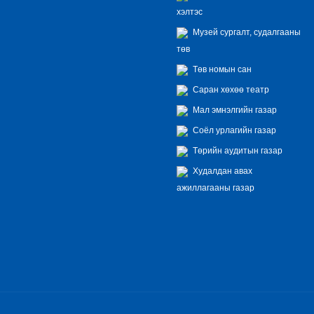
хэлтэс
Музей сургалт, судалгааны
төв
Төв номын сан
Саран хөхөө театр
Мал эмнэлгийн газар
Соёл урлагийн газар
Төрийн аудитын газар
Худалдан авах
ажиллагааны газар