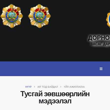
ДОРНО
ЗАСАГ ДА
НҮҮР
ИЛ ТОД БАЙДАЛ
ҮЙЛ АЖИЛЛАГАА
Тусгай зөвшөөрлийн
мэдээлэл