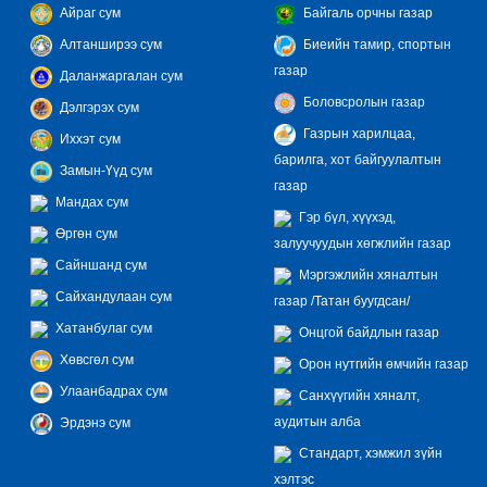
Айраг сум
Байгаль орчны газар
Алтанширээ сум
Биеийн тамир, спортын
газар
Даланжаргалан сум
Боловсролын газар
Дэлгэрэх сум
Газрын харилцаа,
Иххэт сум
барилга, хот байгуулалтын
Замын-Үүд сум
газар
Мандах сум
Гэр бүл, хүүхэд,
Өргөн сум
залуучуудын хөгжлийн газар
Сайншанд сум
Мэргэжлийн хяналтын
Сайхандулаан сум
газар /Татан буугдсан/
Хатанбулаг сум
Онцгой байдлын газар
Хөвсгөл сум
Орон нутгийн өмчийн газар
Улаанбадрах сум
Санхүүгийн хяналт,
аудитын алба
Эрдэнэ сум
Стандарт, хэмжил зүйн
хэлтэс