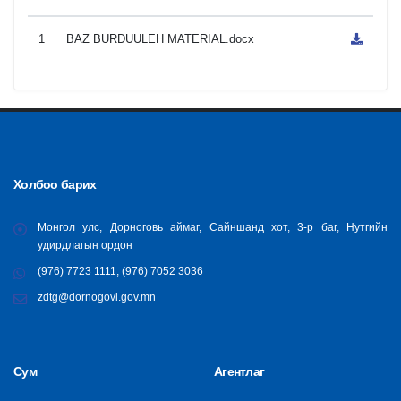
1
BAZ BURDUULEH MATERIAL.docx
Холбоо барих
Монгол улс, Дорноговь аймаг, Сайншанд хот, 3-р баг, Нутгийн
удирдлагын ордон
(976) 7723 1111, (976) 7052 3036
zdtg@dornogovi.gov.mn
Сум
Агентлаг