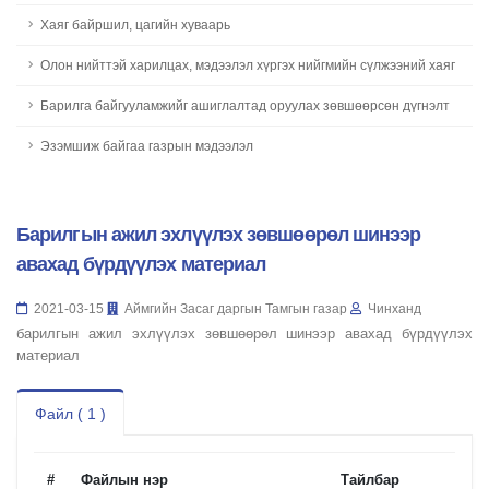
Хаяг байршил, цагийн хуваарь
Олон нийттэй харилцах, мэдээлэл хүргэх нийгмийн сүлжээний хаяг
Барилга байгууламжийг ашиглалтад оруулах зөвшөөрсөн дүгнэлт
Эзэмшиж байгаа газрын мэдээлэл
Барилгын ажил эхлүүлэх зөвшөөрөл шинээр
авахад бүрдүүлэх материал
2021-03-15
Аймгийн Засаг даргын Тамгын газар
Чинханд
барилгын ажил эхлүүлэх зөвшөөрөл шинээр авахад бүрдүүлэх
материал
Файл ( 1 )
#
Файлын нэр
Тайлбар