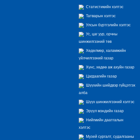
Статистикийн хэлтэс
Татварын хэлтэс
Улсын бүртгэлийн хэлтэс
Ус, цаг уур, орчны
шинжилгээний төв
Хөдөлмөр, халамжийн
үйлчилгээний газар
Хүнс, хөдөө аж ахуйн газар
Цагдаагийн газар
Шүүхийн шийдвэр гүйцэтгэх
алба
Шүүх шинжилгээний хэлтэс
Эрүүл мэндийн газар
Нийгмийн даатгалын
хэлтэс
Музей сургалт, судалгааны