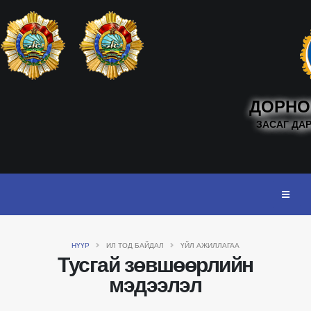
ДОРНО
ЗАСАГ ДА
НҮҮР
ИЛ ТОД БАЙДАЛ
ҮЙЛ АЖИЛЛАГАА
Тусгай зөвшөөрлийн
мэдээлэл