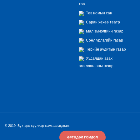
төв
Төв номын сан
Саран хөхөө театр
Мал эмнэлгийн газар
Соёл урлагийн газар
Төрийн аудитын газар
Худалдан авах
ажиллагааны газар
© 2019. Бүх эрх хуулиар хамгаалагдсан.
ӨРГӨДӨЛ ГОМДОЛ