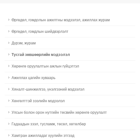
Өргөдөл, гомдолын ажилтны мэдээлэл, ажиллах журам
Өргөдөл, гомдлын шийдвэрлэлт
Дүрэм, журам
Тусгай зөвшөөрлийн мэдээлэл
Хөрөнгө оруулалтын ажлын гүйцэтгэл
Ажиллах цагийн хуваарь
Хяналт-шинжилгээ, үнэлгээний мэдээлэл
Хөнгөлттэй зээлийн мэдээлэл
Улсын болон орон нутгийн төсвийн хөрөнгө оруулалт
Гадаадын зээл, тусламж, төсөл, хөтөлбөр
Хамтран ажилладаг хуулийн этгээд