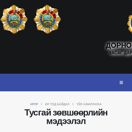
ДОРНО
ЗАСАГ ДА
НҮҮР
ИЛ ТОД БАЙДАЛ
ҮЙЛ АЖИЛЛАГАА
Тусгай зөвшөөрлийн
мэдээлэл