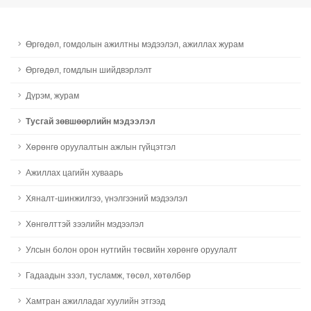
Өргөдөл, гомдолын ажилтны мэдээлэл, ажиллах журам
Өргөдөл, гомдлын шийдвэрлэлт
Дүрэм, журам
Тусгай зөвшөөрлийн мэдээлэл
Хөрөнгө оруулалтын ажлын гүйцэтгэл
Ажиллах цагийн хуваарь
Хяналт-шинжилгээ, үнэлгээний мэдээлэл
Хөнгөлттэй зээлийн мэдээлэл
Улсын болон орон нутгийн төсвийн хөрөнгө оруулалт
Гадаадын зээл, тусламж, төсөл, хөтөлбөр
Хамтран ажилладаг хуулийн этгээд