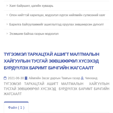
Хаяг байршил, цагийн хуваарь
Олон нийттэй харилцах, мэдээлэл хүргэх нийгмийн сүлжээний хаяг
Барилга байгууламжийг ашиглалтад оруулах зөвшөөрсөн дүгнэлт
Эзэмшиж байгаа газрын мэдээлэл
ТҮГЭЭМЭЛ ТАРХАЦТАЙ АШИГТ МАЛТМАЛЫН
ХАЙГУУЛЫН ТУСГАЙ ЗӨВШӨӨРӨЛ ХҮСЭХЭД
БҮРДҮҮЛЭХ БАРИМТ БИЧГИЙН ЖАГСААЛТ
2021-06-30
Аймгийн Засаг даргын Тамгын газар
Чинханд
ТҮГЭЭМЭЛ ТАРХАЦТАЙ АШИГТ МАЛТМАЛЫН ХАЙГУУЛЫН
ТУСГАЙ ЗӨВШӨӨРӨЛ ХҮСЭХЭД БҮРДҮҮЛЭХ БАРИМТ БИЧГИЙН
ЖАГСААЛТ
Файл ( 1 )