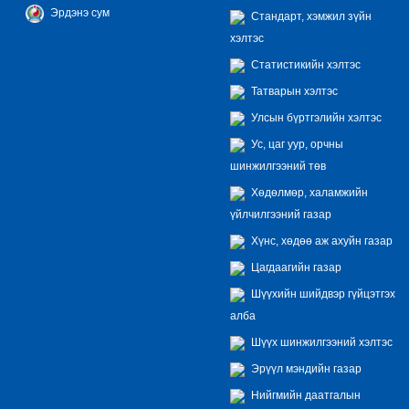
Эрдэнэ сум
Стандарт, хэмжил зүйн
хэлтэс
Статистикийн хэлтэс
Татварын хэлтэс
Улсын бүртгэлийн хэлтэс
Ус, цаг уур, орчны
шинжилгээний төв
Хөдөлмөр, халамжийн
үйлчилгээний газар
Хүнс, хөдөө аж ахуйн газар
Цагдаагийн газар
Шүүхийн шийдвэр гүйцэтгэх
алба
Шүүх шинжилгээний хэлтэс
Эрүүл мэндийн газар
Нийгмийн даатгалын