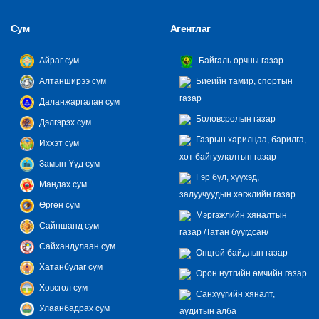
Сум
Агентлаг
Айраг сум
Байгаль орчны газар
Алтанширээ сум
Биеийн тамир, спортын
газар
Даланжаргалан сум
Боловсролын газар
Дэлгэрэх сум
Газрын харилцаа, барилга,
Иххэт сум
хот байгуулалтын газар
Замын-Үүд сум
Гэр бүл, хүүхэд,
Мандах сум
залуучуудын хөгжлийн газар
Өргөн сум
Мэргэжлийн хяналтын
Сайншанд сум
газар /Татан буугдсан/
Сайхандулаан сум
Онцгой байдлын газар
Хатанбулаг сум
Орон нутгийн өмчийн газар
Хөвсгөл сум
Санхүүгийн хяналт,
Улаанбадрах сум
аудитын алба