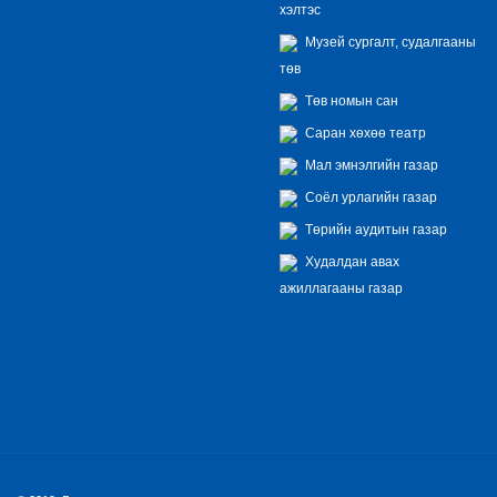
хэлтэс
Музей сургалт, судалгааны
төв
Төв номын сан
Саран хөхөө театр
Мал эмнэлгийн газар
Соёл урлагийн газар
Төрийн аудитын газар
Худалдан авах
ажиллагааны газар