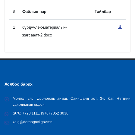
#
Файлын нэр
Тайлбар
1
бүрдүүлэх-материалын-
жагсаалт-2.docx
Холбоо барих
Монгол улс, Дорноговь аймаг, Сайншанд хот, 3-р баг, Нутгийн
удирдлагын ордон
(976) 7723 1111, (976) 7052 3036
zdtg@dornogovi.gov.mn