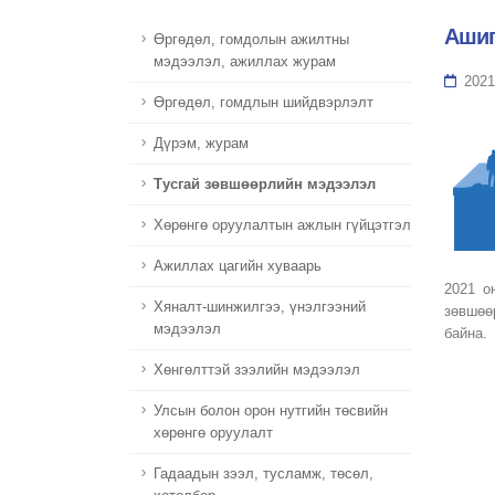
Ашиг
Өргөдөл, гомдолын ажилтны
мэдээлэл, ажиллах журам
2021
Өргөдөл, гомдлын шийдвэрлэлт
Дүрэм, журам
Тусгай зөвшөөрлийн мэдээлэл
Хөрөнгө оруулалтын ажлын гүйцэтгэл
Ажиллах цагийн хуваарь
2021 о
Хяналт-шинжилгээ, үнэлгээний
зөвшөө
мэдээлэл
байна.
Хөнгөлттэй зээлийн мэдээлэл
Улсын болон орон нутгийн төсвийн
хөрөнгө оруулалт
Гадаадын зээл, тусламж, төсөл,