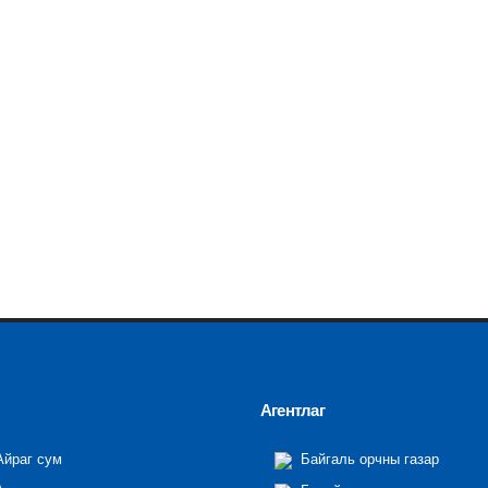
Агентлаг
йраг сум
Байгаль орчны газар