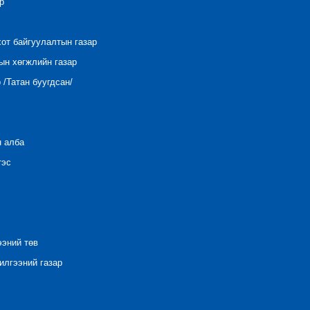
р
хот байгуулалтын газар
ын хөгжлийн газар
/Татан буугдсан/
н алба
тэс
ээний төв
лгээний газар