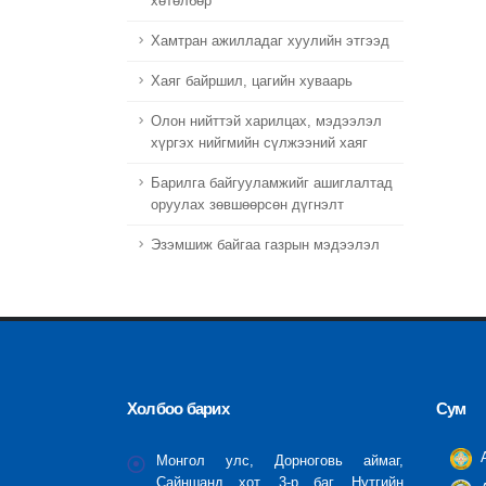
хөтөлбөр
Хамтран ажилладаг хуулийн этгээд
Хаяг байршил, цагийн хуваарь
Олон нийттэй харилцах, мэдээлэл
хүргэх нийгмийн сүлжээний хаяг
Барилга байгууламжийг ашиглалтад
оруулах зөвшөөрсөн дүгнэлт
Эзэмшиж байгаа газрын мэдээлэл
Холбоо барих
Сум
А
Монгол улс, Дорноговь аймаг,
Сайншанд хот, 3-р баг, Нутгийн