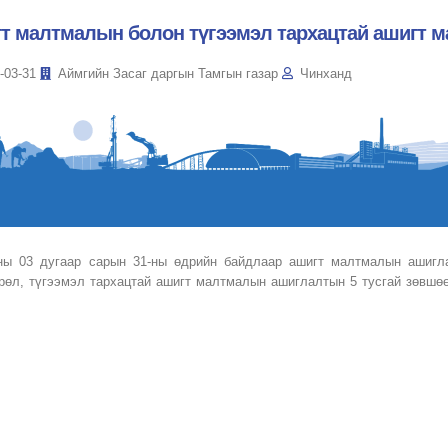
т малтмалын болон түгээмэл тархацтай ашигт 
-03-31
Аймгийн Засаг даргын Тамгын газар
Чинханд
ны 03 дугаар сарын 31-ны өдрийн байдлаар ашигт малтмалын ашигла
рөл, түгээмэл тархацтай ашигт малтмалын ашиглалтын 5 тусгай зөвшөө