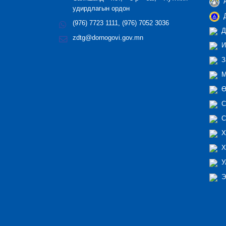
А
удирдлагын ордон
Д
(976) 7723 1111, (976) 7052 3036
Д
zdtg@dornogovi.gov.mn
И
З
М
Ө
С
С
Х
Х
У
Э