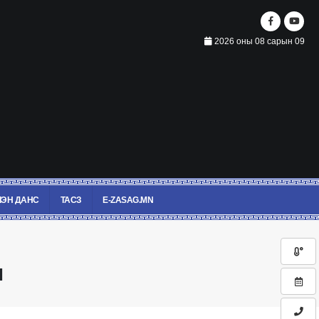
2026 оны 08 сарын 09
ЭН ДАНС
ТАСЗ
E-ZASAG.MN
л