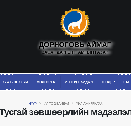
ДОРНОГОВЬ АЙМАГ
ЗАСАГ ДАРГЫН ТАМГЫН ГАЗАР
ХУУЛЬ ЭРХ ЗҮЙ
МЭДЭЭЛЭЛ
ИЛ ТОД БАЙДАЛ
ТЕНДЕР
ШИЛ
НҮҮР
ИЛ ТОД БАЙДАЛ
ҮЙЛ АЖИЛЛАГАА
Тусгай зөвшөөрлийн мэдээлэ