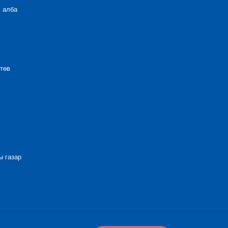
 алба
төв
 газар