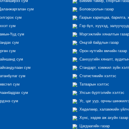
лтанширээ сум
Биеийн тамир, спортын газа
аланжаргалан сум
Боловсролын газар
элгэрэх сум
Газрын харилцаа, барилга, 
ххэт сум
Гэр бүл, хүүхэд, залуучууд
амын-Үүд сум
Мэргэжлийн хяналтын газар 
андах сум
Онцгой байдлын газар
ргөн сум
Орон нутгийн өмчийн газар
айншанд сум
Санхүүгийн хяналт, аудиты
айхандулаан сум
Стандарт, хэмжил зүйн хэл
атанбулаг сум
Статистикийн хэлтэс
өвсгөл сум
Татварын хэлтэс
лаанбадрах сум
Улсын бүртгэлийн хэлтэс
рдэнэ сум
Ус, цаг уур, орчны шинжилг
Хөдөлмөр, халамжийн үйлчи
Хүнс, хөдөө аж ахуйн газар
Цагдаагийн газар