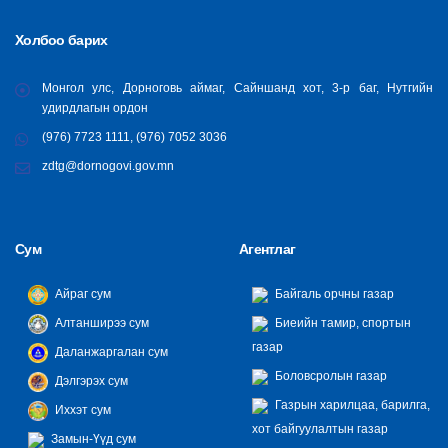
Холбоо барих
Монгол улс, Дорноговь аймаг, Сайншанд хот, 3-р баг, Нутгийн
удирдлагын ордон
(976) 7723 1111, (976) 7052 3036
zdtg@dornogovi.gov.mn
Сум
Агентлаг
Айраг сум
Байгаль орчны газар
Алтанширээ сум
Биеийн тамир, спортын
газар
Даланжаргалан сум
Боловсролын газар
Дэлгэрэх сум
Газрын харилцаа, барилга,
Иххэт сум
хот байгуулалтын газар
Замын-Үүд сум