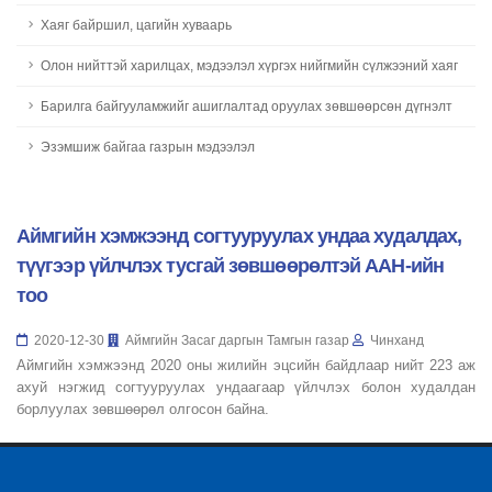
Хаяг байршил, цагийн хуваарь
Олон нийттэй харилцах, мэдээлэл хүргэх нийгмийн сүлжээний хаяг
Барилга байгууламжийг ашиглалтад оруулах зөвшөөрсөн дүгнэлт
Эзэмшиж байгаа газрын мэдээлэл
Аймгийн хэмжээнд согтууруулах ундаа худалдах,
түүгээр үйлчлэх тусгай зөвшөөрөлтэй ААН-ийн
тоо
2020-12-30
Аймгийн Засаг даргын Тамгын газар
Чинханд
Аймгийн хэмжээнд 2020 оны жилийн эцсийн байдлаар нийт 223 аж
ахуй нэгжид согтууруулах ундаагаар үйлчлэх болон худалдан
борлуулах зөвшөөрөл олгосон байна.