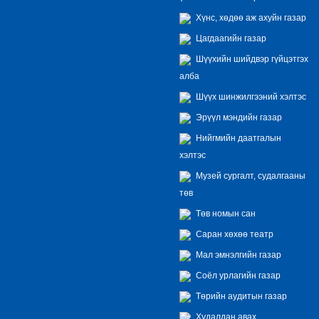
Хүнс, хөдөө аж ахуйн газар
Цагдаагийн газар
Шүүхийн шийдвэр гүйцэтгэх
алба
Шүүх шинжилгээний хэлтэс
Эрүүл мэндийн газар
Нийгмийн даатгалын
хэлтэс
Музей сургалт, судалгааны
төв
Төв номын сан
Саран хөхөө театр
Мал эмнэлгийн газар
Соёл урлагийн газар
Төрийн аудитын газар
Худалдан авах