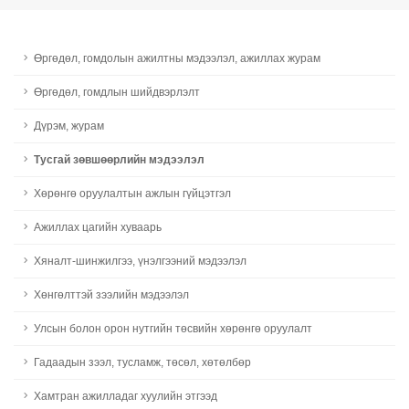
Өргөдөл, гомдолын ажилтны мэдээлэл, ажиллах журам
Өргөдөл, гомдлын шийдвэрлэлт
Дүрэм, журам
Тусгай зөвшөөрлийн мэдээлэл
Хөрөнгө оруулалтын ажлын гүйцэтгэл
Ажиллах цагийн хуваарь
Хяналт-шинжилгээ, үнэлгээний мэдээлэл
Хөнгөлттэй зээлийн мэдээлэл
Улсын болон орон нутгийн төсвийн хөрөнгө оруулалт
Гадаадын зээл, тусламж, төсөл, хөтөлбөр
Хамтран ажилладаг хуулийн этгээд