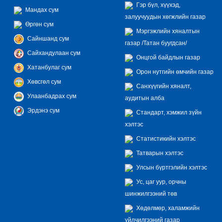
Гэр бүл, хүүхэд,
Мандах сум
залуучуудын хөгжлийн газар
Өргөн сум
Мэргэжлийн хяналтын
Сайншанд сум
газар /Татан буугдсан/
Сайхандулаан сум
Онцгой байдлын газар
Хатанбулаг сум
Орон нутгийн өмчийн газар
Хөвсгөл сум
Санхүүгийн хяналт,
Улаанбадрах сум
аудитын алба
Эрдэнэ сум
Стандарт, хэмжил зүйн
хэлтэс
Статистикийн хэлтэс
Татварын хэлтэс
Улсын бүртгэлийн хэлтэс
Ус, цаг уур, орчны
шинжилгээний төв
Хөдөлмөр, халамжийн
үйлчилгээний газар