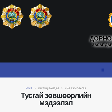
ДОРНО
ЗАСАГ ДА
НҮҮР
ИЛ ТОД БАЙДАЛ
ҮЙЛ АЖИЛЛАГАА
Тусгай зөвшөөрлийн
мэдээлэл