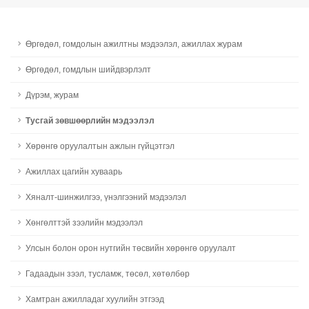
Өргөдөл, гомдолын ажилтны мэдээлэл, ажиллах журам
Өргөдөл, гомдлын шийдвэрлэлт
Дүрэм, журам
Тусгай зөвшөөрлийн мэдээлэл
Хөрөнгө оруулалтын ажлын гүйцэтгэл
Ажиллах цагийн хуваарь
Хяналт-шинжилгээ, үнэлгээний мэдээлэл
Хөнгөлттэй зээлийн мэдээлэл
Улсын болон орон нутгийн төсвийн хөрөнгө оруулалт
Гадаадын зээл, тусламж, төсөл, хөтөлбөр
Хамтран ажилладаг хуулийн этгээд