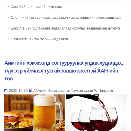
Хаяг байршил, цагийн хуваарь
Олон нийттэй харилцах, мэдээлэл хүргэх нийгмийн сүлжээний хаяг
Барилга байгууламжийг ашиглалтад оруулах зөвшөөрсөн дүгнэлт
Эзэмшиж байгаа газрын мэдээлэл
Аймгийн хэмжээнд согтууруулах ундаа худалдах,
түүгээр үйлчлэх тусгай зөвшөөрөлтэй ААН-ийн
тоо
2020-12-30
Аймгийн Засаг даргын Тамгын газар
Чинханд