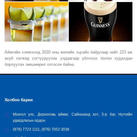
Аймгийн хэмжээнд 2020 оны жилийн эцсийн байдлаар нийт 223 аж
ахуй нэгжид согтууруулах ундаагаар үйлчлэх болон худалдан
борлуулах зөвшөөрөл олгосон байна.
Холбоо барих
Монгол улс, Дорноговь аймаг, Сайншанд хот, 3-р баг, Нутгийн
удирдлагын ордон
(976) 7723 1111, (976) 7052 3036