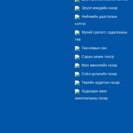
Эрүүл мэндийн газар
Нийгмийн даатгалын
хэлтэс
Музей сургалт, судалгааны
төв
Төв номын сан
Саран хөхөө театр
Мал эмнэлгийн газар
Соёл урлагийн газар
Төрийн аудитын газар
Худалдан авах
ажиллагааны газар