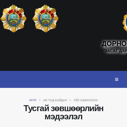
ДОРНО
ЗАСАГ ДА
НҮҮР
ИЛ ТОД БАЙДАЛ
ҮЙЛ АЖИЛЛАГАА
Тусгай зөвшөөрлийн
мэдээлэл