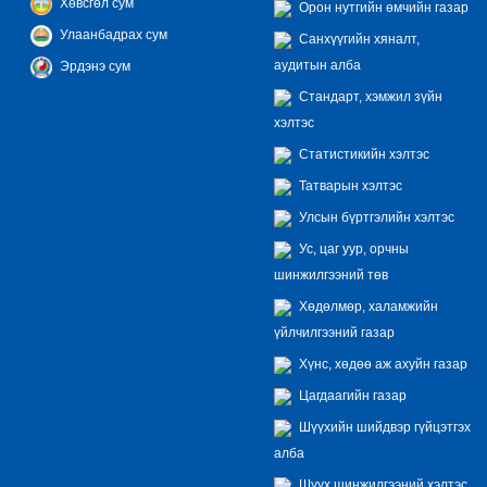
Хөвсгөл сум
Орон нутгийн өмчийн газар
Улаанбадрах сум
Санхүүгийн хяналт,
аудитын алба
Эрдэнэ сум
Стандарт, хэмжил зүйн
хэлтэс
Статистикийн хэлтэс
Татварын хэлтэс
Улсын бүртгэлийн хэлтэс
Ус, цаг уур, орчны
шинжилгээний төв
Хөдөлмөр, халамжийн
үйлчилгээний газар
Хүнс, хөдөө аж ахуйн газар
Цагдаагийн газар
Шүүхийн шийдвэр гүйцэтгэх
алба
Шүүх шинжилгээний хэлтэс