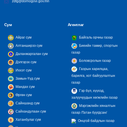
zdtg@dornogovi.gov.mn
Сум
Агентлаг
Айраг сум
Байгаль орчны газар
Алтанширээ сум
Биеийн тамир, спортын
газар
Даланжаргалан сум
Боловсролын газар
Дэлгэрэх сум
Газрын харилцаа,
Иххэт сум
барилга, хот байгуулалтын
Замын-Үүд сум
газар
Мандах сум
Гэр бүл, хүүхэд,
Өргөн сум
залуучуудын хөгжлийн газар
Сайншанд сум
Мэргэжлийн хяналтын
Сайхандулаан сум
газар /Татан буугдсан/
Хатанбулаг сум
Онцгой байдлын газар