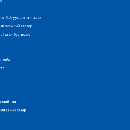
р
хот байгуулалтын газар
ын хөгжлийн газар
/Татан буугдсан/
н алба
тэс
ээний төв
лгээний газар