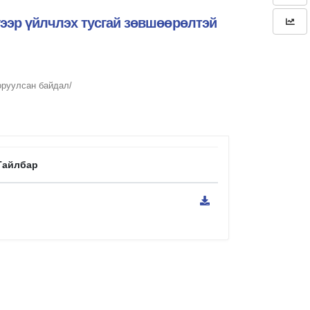
гээр үйлчлэх тусгай зөвшөөрөлтэй
оруулсан байдал/
Тайлбар