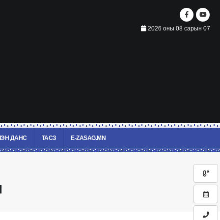
2026 оны 08 сарын 07
ЭН ДАНС
ТАСЗ
E-ZASAG.MN
л