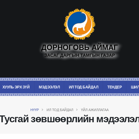
ДОРНОГОВЬ АЙМАГ
ЗАСАГ ДАРГЫН ТАМГЫН ГАЗАР
ХУУЛЬ ЭРХ ЗҮЙ
МЭДЭЭЛЭЛ
ИЛ ТОД БАЙДАЛ
ТЕНДЕР
ШИЛ
НҮҮР
ИЛ ТОД БАЙДАЛ
ҮЙЛ АЖИЛЛАГАА
Тусгай зөвшөөрлийн мэдээлэ