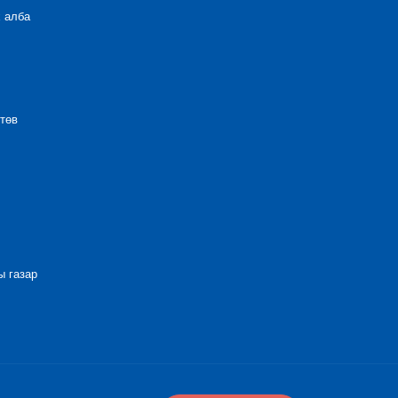
 алба
төв
 газар