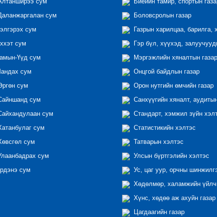
лтанширээ сум
Биеийн тамир, спортын газа
аланжаргалан сум
Боловсролын газар
элгэрэх сум
Газрын харилцаа, барилга, 
ххэт сум
Гэр бүл, хүүхэд, залуучууд
амын-Үүд сум
Мэргэжлийн хяналтын газар 
андах сум
Онцгой байдлын газар
ргөн сум
Орон нутгийн өмчийн газар
айншанд сум
Санхүүгийн хяналт, аудиты
айхандулаан сум
Стандарт, хэмжил зүйн хэл
атанбулаг сум
Статистикийн хэлтэс
өвсгөл сум
Татварын хэлтэс
лаанбадрах сум
Улсын бүртгэлийн хэлтэс
рдэнэ сум
Ус, цаг уур, орчны шинжилг
Хөдөлмөр, халамжийн үйлчи
Хүнс, хөдөө аж ахуйн газар
Цагдаагийн газар