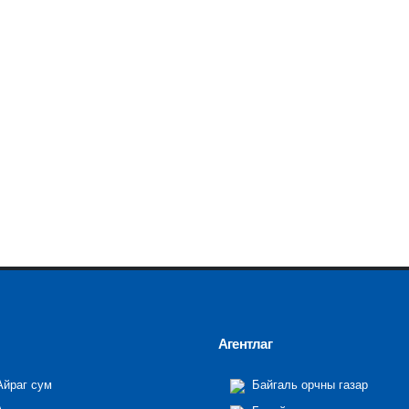
Агентлаг
йраг сум
Байгаль орчны газар