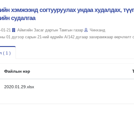
ийн хэмжээнд согтууруулах ундаа худалдах, түү
ийн судалгаа
-01-21
Аймгийн Засаг даргын Тамгын газар
Чинханд
оны 01 дүгээр сарын 21-ний өдрийн А/142 дугаар захирамжаар өөрчлөлт 
 ( 1 )
Файлын нэр
2020.01.29.xlsx