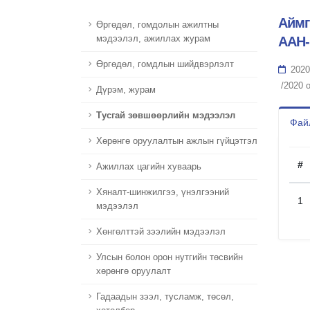
Аймг
Өргөдөл, гомдолын ажилтны
мэдээлэл, ажиллах журам
ААН-
Өргөдөл, гомдлын шийдвэрлэлт
2020
/2020 
Дүрэм, журам
Тусгай зөвшөөрлийн мэдээлэл
Файл
Хөрөнгө оруулалтын ажлын гүйцэтгэл
#
Ажиллах цагийн хуваарь
Хяналт-шинжилгээ, үнэлгээний
1
мэдээлэл
Хөнгөлттэй зээлийн мэдээлэл
Улсын болон орон нутгийн төсвийн
хөрөнгө оруулалт
Гадаадын зээл, тусламж, төсөл,