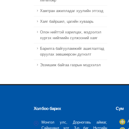
хөтөлбөр
Хамтран ажилладаг хуулийн этгээд
Хаяг байршил, цагийн хуваарь
Олон нийттэй харилцах, мэдээлэл
хүргэх нийгмийн сүлжээний хаяг
Барилга байгууламжийг ашиглалтад
оруулах зөвшөөрсөн дүгнэлт
Эзэмшиж байгаа газрын мэдээлэл
Холбоо барих
Сум
А
Монгол улс, Дорноговь аймаг,
Сайншанд хот, 3-р баг, Нутгийн