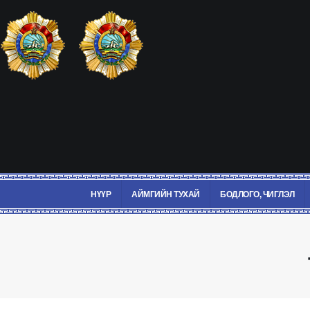
НҮҮР
АЙМГИЙН ТУХАЙ
БОДЛОГО, ЧИГЛЭЛ