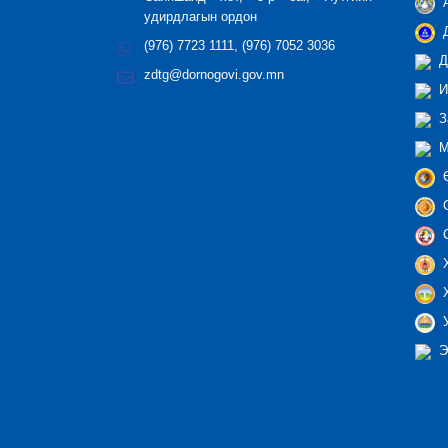
А
удирдлагын ордон
Д
(976) 7723 1111, (976) 7052 3036
Д
zdtg@dornogovi.gov.mn
И
З
М
Ө
С
С
Х
Х
У
Э