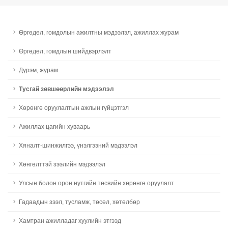
Өргөдөл, гомдолын ажилтны мэдээлэл, ажиллах журам
Өргөдөл, гомдлын шийдвэрлэлт
Дүрэм, журам
Тусгай зөвшөөрлийн мэдээлэл
Хөрөнгө оруулалтын ажлын гүйцэтгэл
Ажиллах цагийн хуваарь
Хяналт-шинжилгээ, үнэлгээний мэдээлэл
Хөнгөлттэй зээлийн мэдээлэл
Улсын болон орон нутгийн төсвийн хөрөнгө оруулалт
Гадаадын зээл, тусламж, төсөл, хөтөлбөр
Хамтран ажилладаг хуулийн этгээд