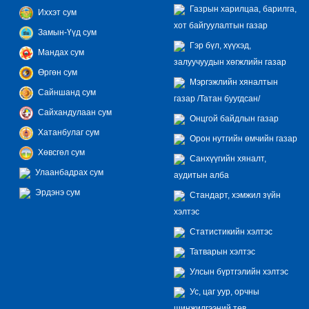
Газрын харилцаа, барилга,
Иххэт сум
хот байгуулалтын газар
Замын-Үүд сум
Гэр бүл, хүүхэд,
Мандах сум
залуучуудын хөгжлийн газар
Өргөн сум
Мэргэжлийн хяналтын
Сайншанд сум
газар /Татан буугдсан/
Сайхандулаан сум
Онцгой байдлын газар
Хатанбулаг сум
Орон нутгийн өмчийн газар
Хөвсгөл сум
Санхүүгийн хяналт,
Улаанбадрах сум
аудитын алба
Эрдэнэ сум
Стандарт, хэмжил зүйн
хэлтэс
Статистикийн хэлтэс
Татварын хэлтэс
Улсын бүртгэлийн хэлтэс
Ус, цаг уур, орчны
шинжилгээний төв