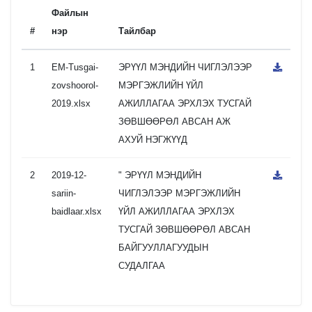
Файлын
#
нэр
Тайлбар
1
EM-Tusgai-
ЭРҮҮЛ МЭНДИЙН ЧИГЛЭЛЭЭР
zovshoorol-
МЭРГЭЖЛИЙН ҮЙЛ
2019.xlsx
АЖИЛЛАГАА ЭРХЛЭХ ТУСГАЙ
ЗӨВШӨӨРӨЛ АВСАН АЖ
АХУЙ НЭГЖҮҮД
2
2019-12-
" ЭРҮҮЛ МЭНДИЙН
sariin-
ЧИГЛЭЛЭЭР МЭРГЭЖЛИЙН
baidlaar.xlsx
ҮЙЛ АЖИЛЛАГАА ЭРХЛЭХ
ТУСГАЙ ЗӨВШӨӨРӨЛ АВСАН
БАЙГУУЛЛАГУУДЫН
СУДАЛГАА