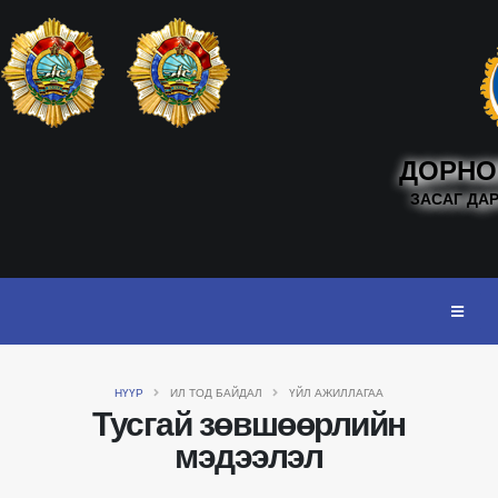
ДОРНО
ЗАСАГ ДА
НҮҮР
ИЛ ТОД БАЙДАЛ
ҮЙЛ АЖИЛЛАГАА
Тусгай зөвшөөрлийн
мэдээлэл