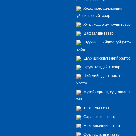
Хөдөлмөр, халамжийн
үйлчилгээний газар
Хүнс, хөдөө аж ахуйн газар
Цагдаагийн газар
Шүүхийн шийдвэр гүйцэтгэх
алба
Шүүх шинжилгээний хэлтэс
Эрүүл мэндийн газар
Нийгмийн даатгалын
хэлтэс
Музей сургалт, судалгааны
төв
Төв номын сан
Саран хөхөө театр
Мал эмнэлгийн газар
Соёл урлагийн газар