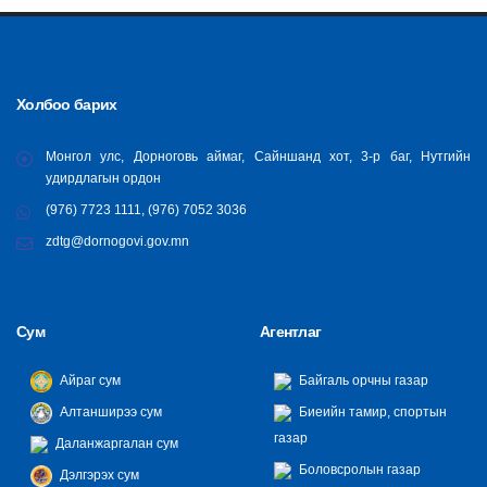
Холбоо барих
Монгол улс, Дорноговь аймаг, Сайншанд хот, 3-р баг, Нутгийн
удирдлагын ордон
(976) 7723 1111, (976) 7052 3036
zdtg@dornogovi.gov.mn
Сум
Агентлаг
Айраг сум
Байгаль орчны газар
Алтанширээ сум
Биеийн тамир, спортын
газар
Даланжаргалан сум
Боловсролын газар
Дэлгэрэх сум