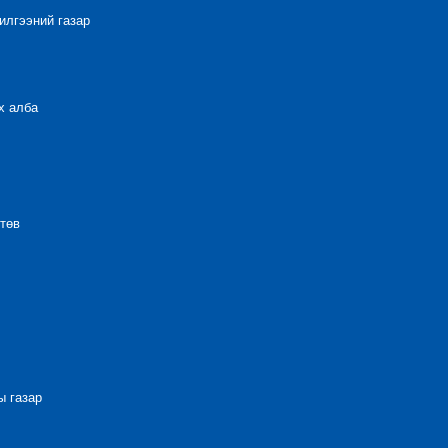
лгээний газар
х алба
төв
 газар