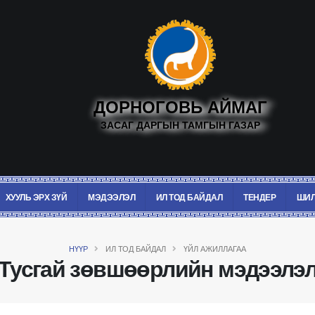
ДОРНОГОВЬ АЙМАГ
ЗАСАГ ДАРГЫН ТАМГЫН ГАЗАР
ХУУЛЬ ЭРХ ЗҮЙ
МЭДЭЭЛЭЛ
ИЛ ТОД БАЙДАЛ
ТЕНДЕР
ШИЛ
НҮҮР
ИЛ ТОД БАЙДАЛ
ҮЙЛ АЖИЛЛАГАА
Тусгай зөвшөөрлийн мэдээлэ