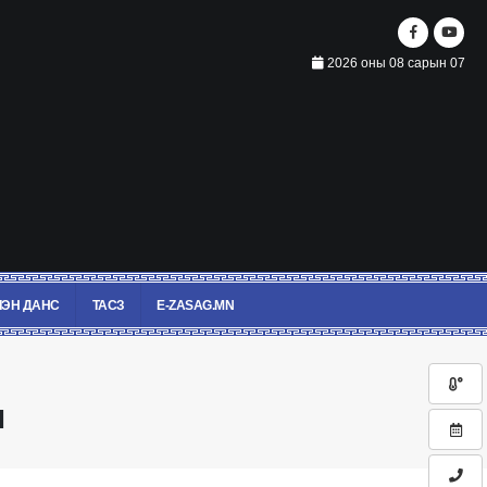
2026 оны 08 сарын 07
ЭН ДАНС
ТАСЗ
E-ZASAG.MN
л