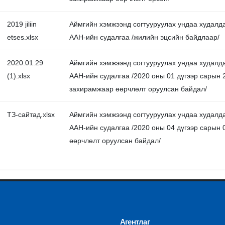
2019 jiliin
Аймгийн хэмжээнд согтууруулах ундаа худалда
etses.xlsx
ААН-ийн судалгаа /жилийн эцсийн байдлаар/
2020.01.29
Аймгийн хэмжээнд согтууруулах ундаа худалда
(1).xlsx
ААН-ийн судалгаа /2020 оны 01 дүгээр сарын 
захирамжаар өөрчлөлт оруулсан байдал/
ТЗ-сайтад.xlsx
Аймгийн хэмжээнд согтууруулах ундаа худалда
ААН-ийн судалгаа /2020 оны 04 дүгээр сарын 
өөрчлөлт оруулсан байдал/
Агентлаг