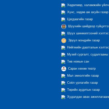
Хөдөлмөр, халамжийн үйлчи
Хүнс, хөдөө аж ахуйн газар
Цагдаагийн газар
Шүүхийн шийдвэр гүйцэтгэ
Шүүх шинжилгээний хэлтэс
Эрүүл мэндийн газар
Нийгмийн даатгалын хэлтэс
Музей сургалт, судалгааны 
Төв номын сан
Саран хөхөө театр
Мал эмнэлгийн газар
Соёл урлагийн газар
Төрийн аудитын газар
Худалдан авах ажиллагааны