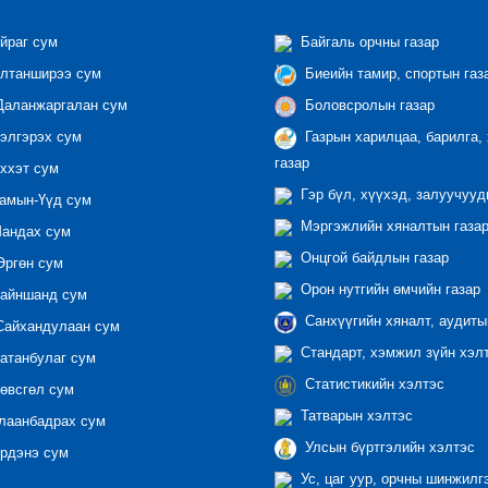
йраг сум
Байгаль орчны газар
лтанширээ сум
Биеийн тамир, спортын газ
аланжаргалан сум
Боловсролын газар
элгэрэх сум
Газрын харилцаа, барилга,
газар
ххэт сум
Гэр бүл, хүүхэд, залуучууд
амын-Үүд сум
Мэргэжлийн хяналтын газар 
андах сум
Онцгой байдлын газар
ргөн сум
Орон нутгийн өмчийн газар
айншанд сум
Санхүүгийн хяналт, аудиты
айхандулаан сум
Стандарт, хэмжил зүйн хэл
атанбулаг сум
Статистикийн хэлтэс
өвсгөл сум
Татварын хэлтэс
лаанбадрах сум
Улсын бүртгэлийн хэлтэс
рдэнэ сум
Ус, цаг уур, орчны шинжилг