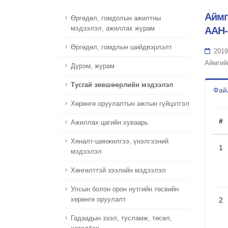
Аймг
Өргөдөл, гомдолын ажилтны
мэдээлэл, ажиллах журам
ААН-
Өргөдөл, гомдлын шийдвэрлэлт
2019
Аймгий
Дүрэм, журам
Тусгай зөвшөөрлийн мэдээлэл
Файл
Хөрөнгө оруулалтын ажлын гүйцэтгэл
#
Ажиллах цагийн хуваарь
Хяналт-шинжилгээ, үнэлгээний
1
мэдээлэл
Хөнгөлттэй зээлийн мэдээлэл
Улсын болон орон нутгийн төсвийн
хөрөнгө оруулалт
2
Гадаадын зээл, тусламж, төсөл,