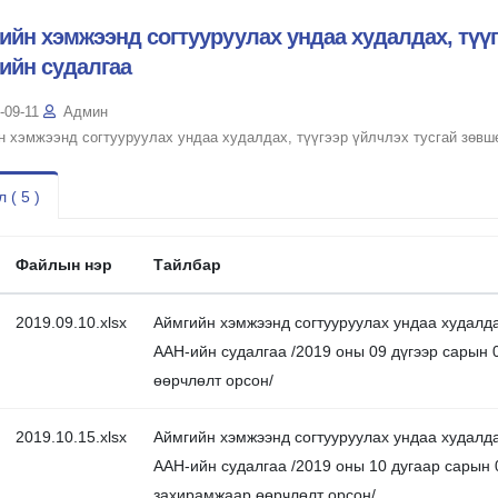
ийн хэмжээнд согтууруулах ундаа худалдах, түү
ийн судалгаа
-09-11
Админ
н хэмжээнд согтууруулах ундаа худалдах, түүгээр үйлчлэх тусгай зөвш
 ( 5 )
Файлын нэр
Тайлбар
2019.09.10.xlsx
Аймгийн хэмжээнд согтууруулах ундаа худалда
ААН-ийн судалгаа /2019 оны 09 дүгээр сарын 
өөрчлөлт орсон/
2019.10.15.xlsx
Аймгийн хэмжээнд согтууруулах ундаа худалда
ААН-ийн судалгаа /2019 оны 10 дугаар сарын 
захирамжаар өөрчлөлт орсон/