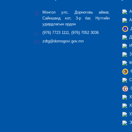
А
Монгол улс, Дорноговь аймаг,
Сайншанд хот, 3-р баг, Нутгийн
А
удирдлагын ордон
Д
(976) 7723 1111, (976) 7052 3036
Д
zdtg@dornogovi.gov.mn
И
З
М
Ө
С
С
Х
Х
У
Э