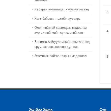
хөтөлбөр
Хамтран ажилладаг хуулийн этгээд
3
Хаяг байршил, цагийн хуваарь
Олон нийттэй харилцах, мэдээлэл
4
хүргэх нийгмийн сүлжээний хаяг
Барилга байгууламжийг ашиглалтад
оруулах зөвшөөрсөн дүгнэлт
Эзэмшиж байгаа газрын мэдээлэл
5
Холбоо барих
Сум