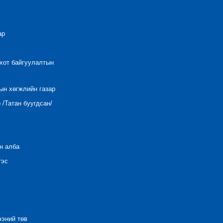
ар
 хот байгуулалтын
ын хөгжлийн газар
/Татан буугдсан/
н алба
тэс
ээний төв