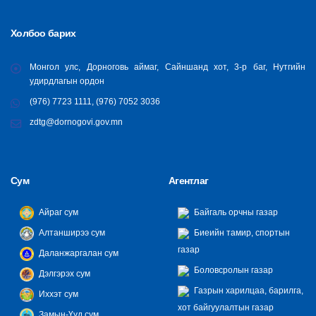
Холбоо барих
Монгол улс, Дорноговь аймаг, Сайншанд хот, 3-р баг, Нутгийн
удирдлагын ордон
(976) 7723 1111, (976) 7052 3036
zdtg@dornogovi.gov.mn
Сум
Агентлаг
Айраг сум
Байгаль орчны газар
Алтанширээ сум
Биеийн тамир, спортын
газар
Даланжаргалан сум
Боловсролын газар
Дэлгэрэх сум
Газрын харилцаа, барилга,
Иххэт сум
хот байгуулалтын газар
Замын-Үүд сум