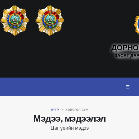
ДОРНО
ЗАСАГ ДА
НҮҮР
ХӨВСГӨЛ СУМ
Мэдээ, мэдээлэл
Цаг үеийн мэдээ