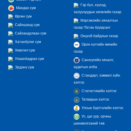
Гэр бүл, хүүхэд,
Мандах сум
залуучуудын хөгжлийн газар
Өргөн сум
Мэргэжлийн хяналтын
Сайншанд сум
газар /Татан буугдсан/
Сайхандулаан сум
Онцгой байдлын газар
Хатанбулаг сум
Орон нутгийн өмчийн
Хөвсгөл сум
газар
Улаанбадрах сум
Санхүүгийн хяналт,
аудитын алба
Эрдэнэ сум
Стандарт, хэмжил зүйн
хэлтэс
Статистикийн хэлтэс
Татварын хэлтэс
Улсын бүртгэлийн хэлтэс
Ус, цаг уур, орчны
шинжилгээний төв