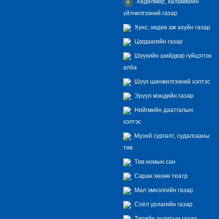
Хөдөлмөр, халамжийн
үйлчилгээний газар
Хүнс, хөдөө аж ахуйн газар
Цагдаагийн газар
Шүүхийн шийдвэр гүйцэтгэх
алба
Шүүх шинжилгээний хэлтэс
Эрүүл мэндийн газар
Нийгмийн даатгалын
хэлтэс
Музей сургалт, судалгааны
төв
Төв номын сан
Саран хөхөө театр
Мал эмнэлгийн газар
Соёл урлагийн газар
Төрийн аудитын газар