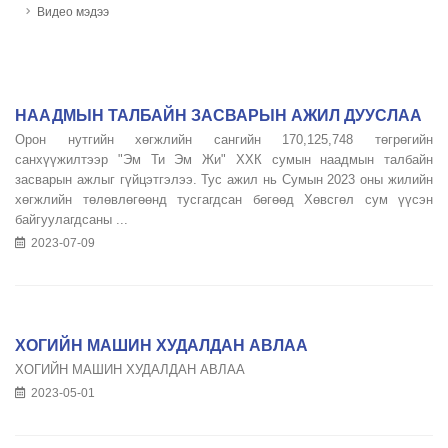
Видео мэдээ
НААДМЫН ТАЛБАЙН ЗАСВАРЫН АЖИЛ ДУУСЛАА
Орон нутгийн хөгжлийн сангийн 170,125,748 төгрөгийн
санхүүжилтээр "Эм Ти Эм Жи" ХХК сумын наадмын талбайн
засварын ажлыг гүйцэтгэлээ. Тус ажил нь Сумын 2023 оны жилийн
хөгжлийн төлөвлөгөөнд тусгагдсан бөгөөд Хөвсгөл сум үүсэн
байгуулагдсаны ...
2023-07-09
ХОГИЙН МАШИН ХУДАЛДАН АВЛАА
ХОГИЙН МАШИН ХУДАЛДАН АВЛАА
2023-05-01