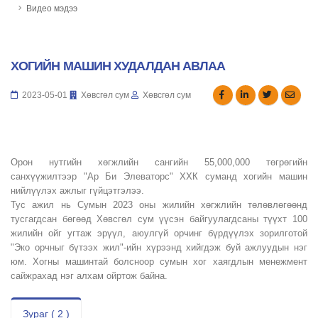
Видео мэдээ
ХОГИЙН МАШИН ХУДАЛДАН АВЛАА
2023-05-01
Хөвсгөл сум
Хөвсгөл сум
Орон нутгийн хөгжлийн сангийн 55,000,000 төгрөгийн
санхүүжилтээр "Ар Би Элеваторс" ХХК суманд хогийн машин
нийлүүлэх ажлыг гүйцэтгэлээ.
Тус ажил нь Сумын 2023 оны жилийн хөгжлийн төлөвлөгөөнд
тусгагдсан бөгөөд Хөвсгөл сум үүсэн байгуулагдсаны түүхт 100
жилийн ойг угтаж эрүүл, аюулгүй орчинг бүрдүүлэх зорилготой
"Эко орчныг бүтээх жил"-ийн хүрээнд хийгдэж буй ажлуудын нэг
юм. Хогны машинтай болсноор сумын хог хаягдлын менежмент
сайжрахад нэг алхам ойртож байна.
Зураг ( 2 )