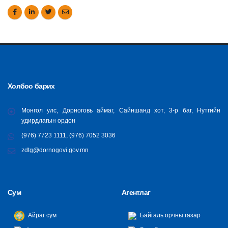
Холбоо барих
Монгол улс, Дорноговь аймаг, Сайншанд хот, 3-р баг, Нутгийн
удирдлагын ордон
(976) 7723 1111, (976) 7052 3036
zdtg@dornogovi.gov.mn
Сум
Агентлаг
Айраг сум
Байгаль орчны газар