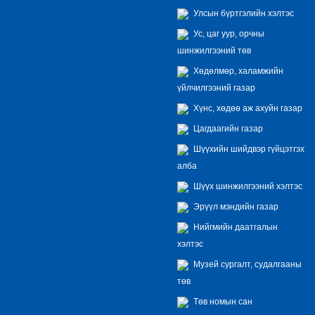
Улсын бүртгэлийн хэлтэс
Ус, цаг уур, орчны
шинжилгээний төв
Хөдөлмөр, халамжийн
үйлчилгээний газар
Хүнс, хөдөө аж ахуйн газар
Цагдаагийн газар
Шүүхийн шийдвэр гүйцэтгэх
алба
Шүүх шинжилгээний хэлтэс
Эрүүл мэндийн газар
Нийгмийн даатгалын
хэлтэс
Музей сургалт, судалгааны
төв
Төв номын сан