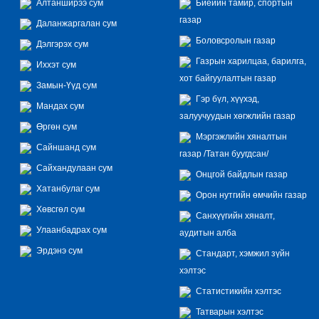
Алтанширээ сум
Биеийн тамир, спортын
газар
Даланжаргалан сум
Боловсролын газар
Дэлгэрэх сум
Газрын харилцаа, барилга,
Иххэт сум
хот байгуулалтын газар
Замын-Үүд сум
Гэр бүл, хүүхэд,
Мандах сум
залуучуудын хөгжлийн газар
Өргөн сум
Мэргэжлийн хяналтын
Сайншанд сум
газар /Татан буугдсан/
Сайхандулаан сум
Онцгой байдлын газар
Хатанбулаг сум
Орон нутгийн өмчийн газар
Хөвсгөл сум
Санхүүгийн хяналт,
Улаанбадрах сум
аудитын алба
Эрдэнэ сум
Стандарт, хэмжил зүйн
хэлтэс
Статистикийн хэлтэс
Татварын хэлтэс