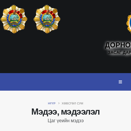
ДОРНО
ЗАСАГ ДА
НҮҮР
ХӨВСГӨЛ СУМ
Мэдээ, мэдээлэл
Цаг үеийн мэдээ