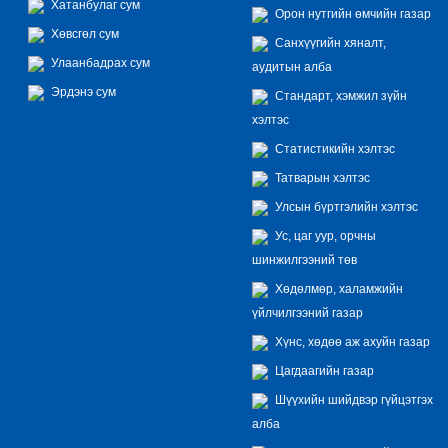
Хатанбулаг сум
Орон нутгийн өмчийн газар
Хөвсгөл сум
Санхүүгийн хяналт,
Улаанбадрах сум
аудитын алба
Эрдэнэ сум
Стандарт, хэмжил зүйн
хэлтэс
Статистикийн хэлтэс
Татварын хэлтэс
Улсын бүртгэлийн хэлтэс
Ус, цаг уур, орчны
шинжилгээний төв
Хөдөлмөр, халамжийн
үйлчилгээний газар
Хүнс, хөдөө аж ахуйн газар
Цагдаагийн газар
Шүүхийн шийдвэр гүйцэтгэх
алба