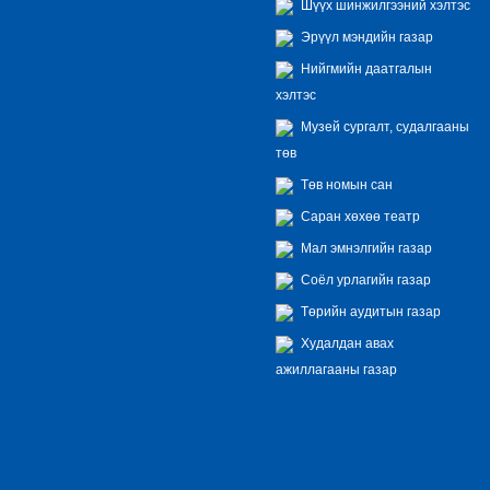
Шүүх шинжилгээний хэлтэс
Эрүүл мэндийн газар
Нийгмийн даатгалын
хэлтэс
Музей сургалт, судалгааны
төв
Төв номын сан
Саран хөхөө театр
Мал эмнэлгийн газар
Соёл урлагийн газар
Төрийн аудитын газар
Худалдан авах
ажиллагааны газар