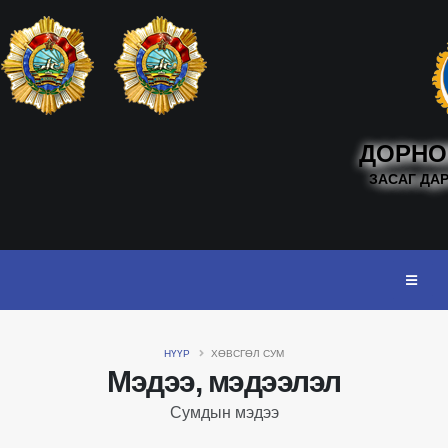
ДОРНО
ЗАСАГ ДА
НҮҮР
ХӨВСГӨЛ СУМ
Мэдээ, мэдээлэл
Сумдын мэдээ