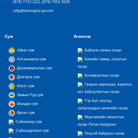
(976) 7723 1111, (976) 7052 3036
zdtg@dornogovi.gov.mn
Сум
Агентлаг
Айраг сум
Байгаль орчны газар
Алтанширээ сум
Биеийн тамир, спортын
газар
Даланжаргалан сум
Боловсролын газар
Дэлгэрэх сум
Газрын харилцаа, барилга,
Иххэт сум
хот байгуулалтын газар
Замын-Үүд сум
Гэр бүл, хүүхэд,
Мандах сум
залуучуудын хөгжлийн газар
Өргөн сум
Мэргэжлийн хяналтын
Сайншанд сум
газар /Татан буугдсан/
Сайхандулаан сум
Онцгой байдлын газар