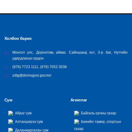
Холбоо барих
Монгол улс, Дорноговь аймаг, Сайншанд хот, 3-р баг, Нутгийн
удирдлагын ордон
(976) 7723 1111, (976) 7052 3036
zdtg@dornogovi.gov.mn
Сум
Агентлаг
Айраг сум
Байгаль орчны газар
Алтанширээ сум
Биеийн тамир, спортын
газар
Даланжаргалан сум