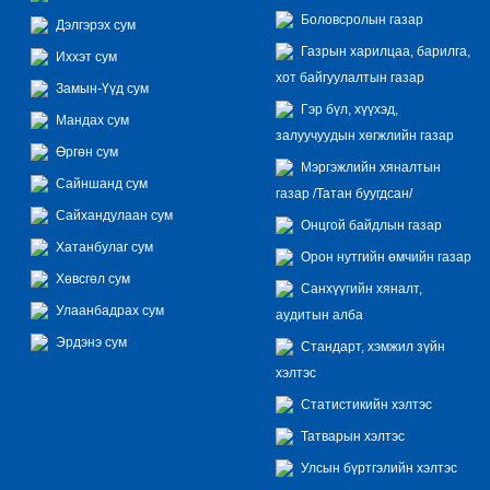
Боловсролын газар
Дэлгэрэх сум
Газрын харилцаа, барилга,
Иххэт сум
хот байгуулалтын газар
Замын-Үүд сум
Гэр бүл, хүүхэд,
Мандах сум
залуучуудын хөгжлийн газар
Өргөн сум
Мэргэжлийн хяналтын
Сайншанд сум
газар /Татан буугдсан/
Сайхандулаан сум
Онцгой байдлын газар
Хатанбулаг сум
Орон нутгийн өмчийн газар
Хөвсгөл сум
Санхүүгийн хяналт,
Улаанбадрах сум
аудитын алба
Эрдэнэ сум
Стандарт, хэмжил зүйн
хэлтэс
Статистикийн хэлтэс
Татварын хэлтэс
Улсын бүртгэлийн хэлтэс