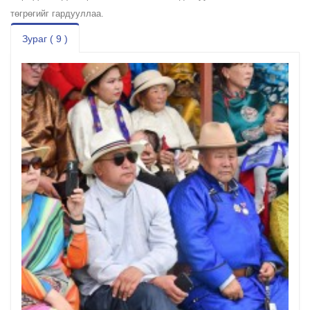
төгрөгийг гардууллаа.
Зураг ( 9 )