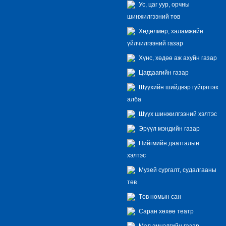
Ус, цаг уур, орчны
шинжилгээний төв
Хөдөлмөр, халамжийн
үйлчилгээний газар
Хүнс, хөдөө аж ахуйн газар
Цагдаагийн газар
Шүүхийн шийдвэр гүйцэтгэх
алба
Шүүх шинжилгээний хэлтэс
Эрүүл мэндийн газар
Нийгмийн даатгалын
хэлтэс
Музей сургалт, судалгааны
төв
Төв номын сан
Саран хөхөө театр
Мал эмнэлгийн газар