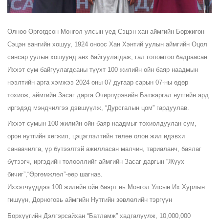
Олноо Өргөгдсөн Монгол улсын үед Сэцэн хан аймгийн Боржигон
Сэцэн вангийн хошуу, 1924 оноос Хан Хэнтий уулын аймгийн Оцол
сансар уулын хошуунд анх байгуулагдаж, гал голомтоо бадраасан
Иххэт сум байгуулагдсаны түүхт 100 жилийн ойн баяр наадмын
нээлтийн арга хэмжээ 2024 оны 07 дугаар сарын 07-ны өдөр
тохиож, аймгийн Засаг дарга Очирпүрэвийн Батжаргал нутгийн ард
иргэдэд мэндчилгээ дэвшүүлж, “Дурсгалын цом” гардуулав.
Иххэт сумын 100 жилийн ойн баяр наадмыг тохиолдуулан сум,
орон нутгийн хөгжил, цэцэглэлтийн төлөө олон жил идэвхи
санаачилга, үр бүтээлтэй ажилласан малчин, тариаланч, баялаг
бүтээгч, иргэдийн төлөөллийг аймгийн Засаг даргын “Жуух
бичиг”,“Өргөмжлөл”-өөр шагнав.
Иххэтчүүддээ 100 жилийн ойн баярт нь Монгол Улсын Их Хурлын
гишүүн, Дорноговь аймгийн Нутгийн зөвлөлийн тэргүүн
Борхүүгийн Дэлгэрсайхан “Батламж” хадгалуулж, 10,000,000