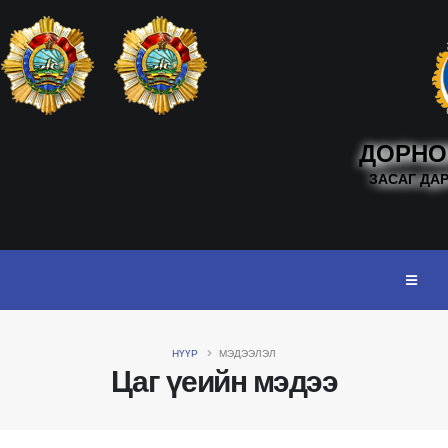
ДОРНО
ЗАСАГ ДА
НҮҮР
МЭДЭЭЛЭЛ
Цаг үеийн мэдээ