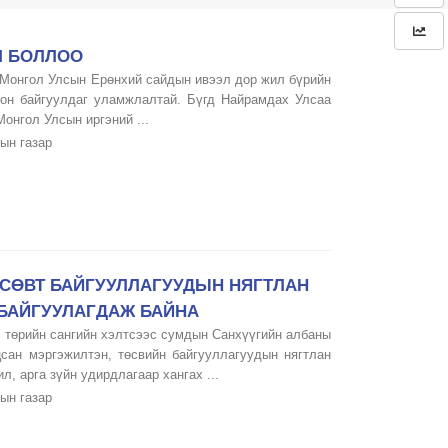
Л БОЛЛОО
 Монгол Улсын Ерөнхий сайдын ивээл дор жил бүрийн
ион байгуулдаг уламжлалтай. Бүгд Найрамдах Улсаа
онгол Улсын иргэний ...
ын газар
ӨСӨВТ БАЙГУУЛЛАГУУДЫН НЯГТЛАН
БАЙГУУЛАГДАЖ БАЙНА
, төрийн сангийн хэлтсээс сумдын Санхүүгийн албаны
цсан мэргэжилтэн, төсвийн байгууллагуудын нягтлан
, арга зүйн удирдлагаар хангах ...
ын газар