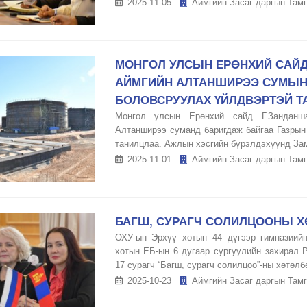
2025-11-05
Аймгийн Засаг даргын Тамг
МОНГОЛ УЛСЫН ЕРӨНХИЙ САЙД
АЙМГИЙН АЛТАНШИРЭЭ СУМЫН 
БОЛОВСРУУЛАХ ҮЙЛДВЭРТЭЙ Т
Монгол улсын Ерөнхий сайд Г.Занданша
Алтанширээ суманд баригдаж байгаа Газрын
танилцлаа. Ажлын хэсгийн бүрэлдэхүүнд Зам 
2025-11-01
Аймгийн Засаг даргын Тамг
БАГШ, СУРАГЧ СОЛИЛЦООНЫ 
ОХУ-ын Эрхүү хотын 44 дүгээр гимназиий
хотын ЕБ-ын 6 дугаар сургуулийн захирал 
17 сурагч “Багш, сурагч солилцоо”-ны хөтөлб
2025-10-23
Аймгийн Засаг даргын Тамг