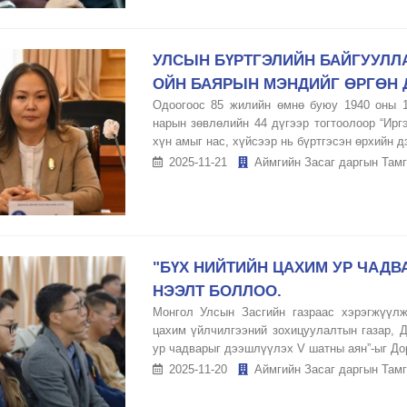
УЛСЫН БҮРТГЭЛИЙН БАЙГУУЛЛ
ОЙН БАЯРЫН МЭНДИЙГ ӨРГӨН 
Одоогоос 85 жилийн өмнө буюу 1940 оны 
нарын зөвлөлийн 44 дүгээр тогтоолоор “Ирг
хүн амыг нас, хүйсээр нь бүртгэсэн өрхийн д
2025-11-21
Аймгийн Засаг даргын Тамг
"БҮХ НИЙТИЙН ЦАХИМ УР ЧАД
НЭЭЛТ БОЛЛОО.
Монгол Улсын Засгийн газраас хэрэгжүүл
цахим үйлчилгээний зохицуулалтын газар, 
ур чадварыг дээшлүүлэх V шатны аян”-ыг Дор
2025-11-20
Аймгийн Засаг даргын Тамг