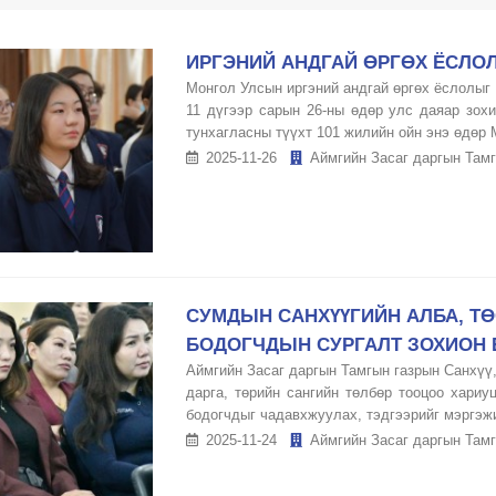
ИРГЭНИЙ АНДГАЙ ӨРГӨХ ЁСЛО
Монгол Улсын иргэний андгай өргөх ёслолыг
11 дүгээр сарын 26-ны өдөр улс даяар зох
тунхагласны түүхт 101 жилийн ойн энэ өдөр М
2025-11-26
Аймгийн Засаг даргын Тамг
СУМДЫН САНХҮҮГИЙН АЛБА, Т
БОДОГЧДЫН СУРГАЛТ ЗОХИОН 
Аймгийн Засаг даргын Тамгын газрын Санхүү
дарга, төрийн сангийн төлбөр тооцоо хариу
бодогчдыг чадавхжуулах, тэдгээрийг мэргэжил
2025-11-24
Аймгийн Засаг даргын Тамг