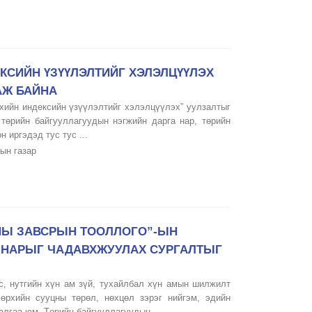
КСИЙН ҮЗҮҮЛЭЛТИЙГ ХЭЛЭЛЦҮҮЛЭХ
АЖ БАЙНА
хийн индексийн үзүүлэлтийг хэлэлцүүлэх” уулзалтыг
төрийн байгууллагуудын нэгжийн дарга нар, төрийн
 иргэдэд тус тус ...
ын газар
ОНЫ ЗАВСРЫН ТООЛЛОГО”-ЫН
А НАРЫГ ЧАДАВХЖУУЛАХ СУРГАЛТЫГ
с, нутгийн хүн ам зүй, тухайлбал хүн амын шилжилт
 өрхийн сууцны төрөл, нөхцөл зэрэг нийгэм, эдийн
алгаа юм. Төрийн байгууллагуудын ...