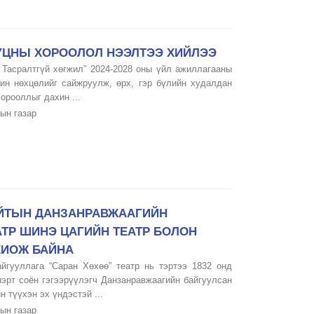
УУЦНЫ ХОРООЛОЛ НЭЭЛТЭЭ ХИЙЛЭЭ
- Тасралтгүй хөгжил” 2024-2028 оны үйл ажиллагааны
чин нөхцөлийг сайжруулж, өрх, гэр бүлийн худалдан
орооллыг дахин ...
ын газар
УЙТЫН ДАНЗАНРАВЖААГИЙН
АТР ШИНЭ ЦАГИЙН ТЕАТР БОЛОН
ХИОЖ БАЙНА
йгууллага “Саран Хөхөө” театр нь тэртээ 1832 онд
нэрт соён гэгээрүүлэгч Данзанравжаагийн байгуулсан
 түүхэн эх үндэстэй ...
ын газар