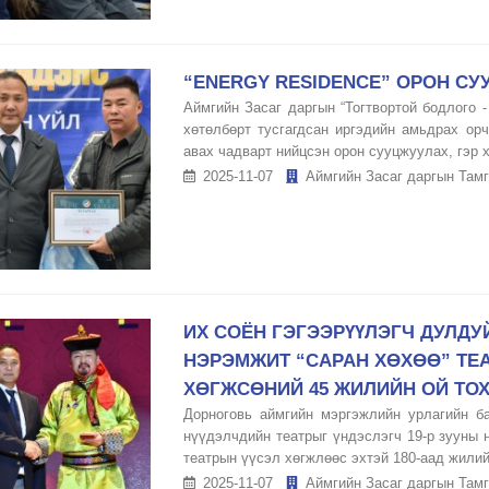
“ENERGY RESIDENCE” ОРОН С
Аймгийн Засаг даргын “Тогтвортой бодлого 
хөтөлбөрт тусгагдсан иргэдийн амьдрах ор
авах чадварт нийцсэн орон сууцжуулах, гэр х
2025-11-07
Аймгийн Засаг даргын Тамг
ИХ СОЁН ГЭГЭЭРҮҮЛЭГЧ ДУЛД
НЭРЭМЖИТ “САРАН ХӨХӨӨ” ТЕ
ХӨГЖСӨНИЙ 45 ЖИЛИЙН ОЙ ТО
Дорноговь аймгийн мэргэжлийн урлагийн ба
нүүдэлчдийн театрыг үндэслэгч 19-р зууны 
театрын үүсэл хөгжлөөс эхтэй 180-аад жилийн
2025-11-07
Аймгийн Засаг даргын Тамг