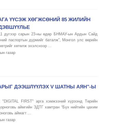
АГА ҮҮСЭЖ ХӨГЖСӨНИЙ 85 ЖИЛИЙН
ДЭВШҮҮЛЬЕ
11 дүгээр сарын 23-ны өдөр БНМАУ-ын Ардын Сайд
эний паспортын дүрмийг баталж”, Монгол улс өөрийн
эвтрийг хөтөлж эхэлснээр ...
ын газар
ВАРЫГ ДЭЭШЛҮҮЛЭХ V ШАТНЫ АЯН"-Ы
ж "DIGITAL FIRST" арга хэмжээний хүрээнд Төрийн
Дорноговь аймгийн ЗДТГ хамтран “Бүх нийтийн цахим
ноговь аймагт ...
ын газар