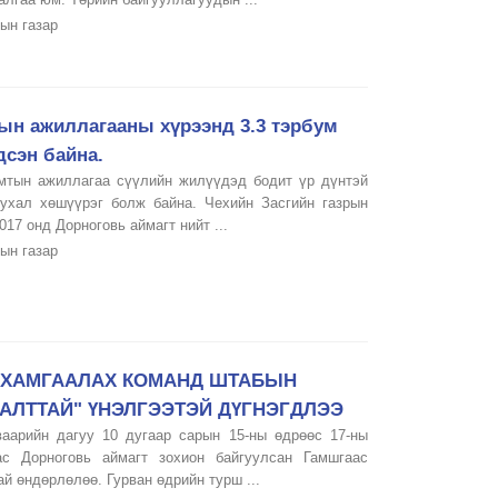
ын газар
ын ажиллагааны хүрээнд 3.3 тэрбум
дсэн байна.
мтын ажиллагаа сүүлийн жилүүдэд бодит үр дүнтэй
чухал хөшүүрэг болж байна. Чехийн Засгийн газрын
17 онд Дорноговь аймагт нийт ...
ын газар
 ХАМГААЛАХ КОМАНД ШТАБЫН
АЛТТАЙ" ҮНЭЛГЭЭТЭЙ ДҮГНЭГДЛЭЭ
аарийн дагуу 10 дугаар сарын 15-ны өдрөөс 17-ны
с Дорноговь аймагт зохион байгуулсан Гамшгаас
й өндөрлөлөө. Гурван өдрийн турш ...