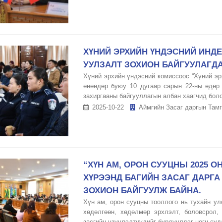
ХҮНИЙ ЭРХИЙН ҮНДЭСНИЙ ИНДЕ
УУЛЗАЛТ ЗОХИОН БАЙГУУЛАГД
Хүний эрхийн үндэсний комиссоос “Хүний эр
өнөөдөр буюу 10 дугаар сарын 22-ны өдөр 
захиргааны байгууллагын албан хаагчид болон
2025-10-22
Аймгийн Засаг даргын Тамг
“ХҮН АМ, ОРОН СУУЦНЫ 2025 
ХҮРЭЭНД БАГИЙН ЗАСАГ ДАРГ
ЗОХИОН БАЙГУУЛЖ БАЙНА.
Хүн ам, орон сууцны тооллого нь тухайн ул
хөдөлгөөн, хөдөлмөр эрхлэлт, боловсрол,
засгийн үзүүлэлтүүдийг бүрдүүлдэг цогц суд