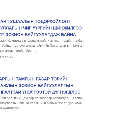
БАН ТУШААЛЫН ТОДОРХОЙЛОЛТ
УУЛЛАГЫН ЧИГ ҮҮРГИЙН ШИНЖИЛГЭЭ
АЛТ ЗОХИОН БАЙГУУЛАГДАЖ БАЙНА
азар Удирдлагын академитай хамтран төрийн албан
 байна. Тус сургалтад аймгийн Засаг даргын Тамгын
ын ажлын алба, Орон ...
ын газар
АРГЫН ТАМГЫН ГАЗАР ТӨРИЙН
, АЖЛЫН ЗОХИОН БАЙГУУЛАЛТЫН
НГАЛТТАЙ ҮНЭЛГЭЭТЭЙ ДҮГНЭГДЛЭЭ
-ний өдрийн 23 дугаар тогтоолоор батлагдсан "Төрийн
айгуулалтын улсын үзлэг"-ийн ажлын хэсэг Дорноговь
 ажиллагаа, ...