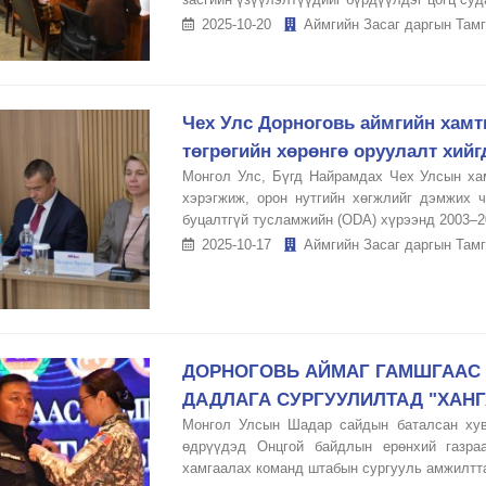
2025-10-20
Аймгийн Засаг даргын Тамг
Чех Улс Дорноговь аймгийн хамт
төгрөгийн хөрөнгө оруулалт хийг
Монгол Улс, Бүгд Найрамдах Чех Улсын ха
хэрэгжиж, орон нутгийн хөгжлийг дэмжих 
буцалтгүй тусламжийн (ODA) хүрээнд 2003–20
2025-10-17
Аймгийн Засаг даргын Тамг
ДОРНОГОВЬ АЙМАГ ГАМШГААС
ДАДЛАГА СУРГУУЛИЛТАД "ХАНГ
Монгол Улсын Шадар сайдын баталсан хув
өдрүүдэд Онцгой байдлын ерөнхий газраа
хамгаалах команд штабын сургууль амжилтта