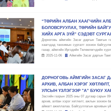
“ТӨРИЙН АЛБАН ХААГЧИЙН АЛ
БОЛОВСРУУЛАХ, ТӨРИЙН БАЙГ
ХИЙХ АРГА ЗҮЙ” СЭДЭВТ СУРГ
Дорноговь аймгийн Засаг даргын Тамгын г
хаагчдад танхимын сургалт зохион байгуулж
газар, аймгийн Иргэдийн Төлөөлөгчдийн хурл
2025-11-06
Аймгийн Засаг даргын Тамг
ДОРНОГОВЬ АЙМГИЙН ЗАСАГ Д
АРХИВ, АЛБАН ХЭРЭГ ХӨТЛӨЛТ
УЛСЫН ҮЗЛЭГЭЭР "А” БУЮУ ХА
Засгийн газрын 2025 оны 07 дугаар сарын 09
архив, албан хэрэг хөтлөлт, ажлын зохион б
аймагт ажиллалаа. Байгууллагын архивын үйл