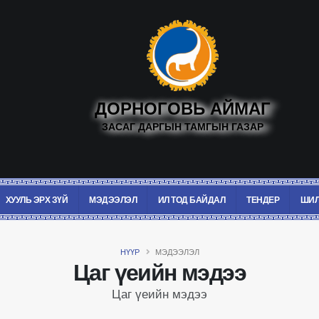
ДОРНОГОВЬ АЙМАГ
ЗАСАГ ДАРГЫН ТАМГЫН ГАЗАР
ХУУЛЬ ЭРХ ЗҮЙ
МЭДЭЭЛЭЛ
ИЛ ТОД БАЙДАЛ
ТЕНДЕР
ШИЛ
НҮҮР
МЭДЭЭЛЭЛ
Цаг үеийн мэдээ
Цаг үеийн мэдээ