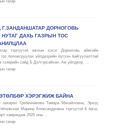
ын газар
 Г.ЗАНДАНШАТАР ДОРНОГОВЬ
НУТАГ ДАХЬ ГАЗРЫН ТОС
АНИЛЦЛАА
тар тэргүүтэй ажлын хэсэг Дорноговь аймгийн
 тос боловсруулах үйлдвэрийн бүтээн байгуулалттай
тээврийн сайд Б.Дэлгэрсайхан, Аж үйлдвэр, ...
ын газар
ХӨТӨЛБӨР ХЭРЭГЖИЖ БАЙНА
н захирал Гребенникова Тамара Михайловна, Эрхүү
Рябчевская Марина Александровна тэргүүтэй 6 багш,
өрт хамрагдаж 2025 оны ...
ын газар