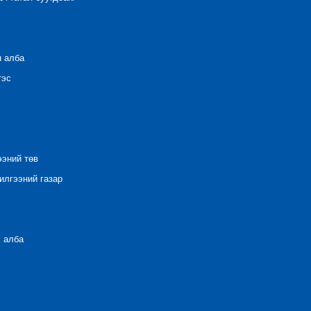
н алба
тэс
ээний төв
лгээний газар
 алба