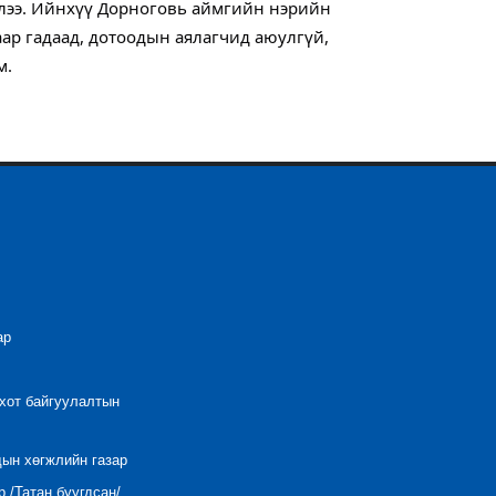
элээ. Ийнхүү Дорноговь аймгийн нэрийн
ар гадаад, дотоодын аялагчид аюулгүй,
м.
ар
 хот байгуулалтын
дын хөгжлийн газар
 /Татан буугдсан/