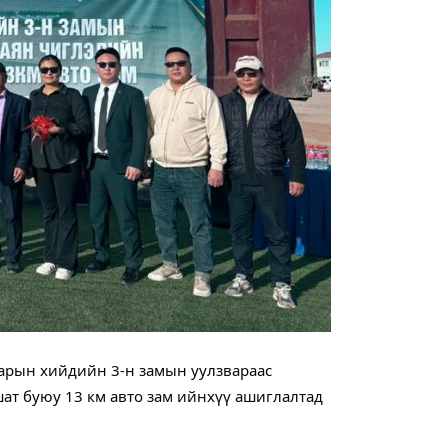
арын хийдийн 3-н замын уулзвараас
шат буюу 13 км авто зам ийнхүү ашиглалтад