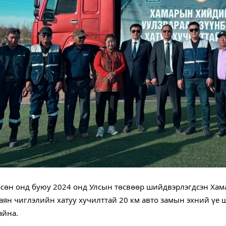
сөн онд буюу 2024 онд Улсын төсвөөр шийдвэрлэгдсэн Хам
аян чиглэлийн хатуу хучилттай 20 км авто замын эхний үе 
айна.