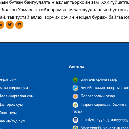
амын бүтээн байгуулалтын ажлыг “Борхойн зам” ХХК гүйцэтг
с болсон Хамарын хийд орчмын аялал жуулчлалын бүс нутга
ай, тав тухтай аялах, зорчих орчин нөхцөл бүрдэж байгаа ю
Агентлаг
йраг сум
Байгаль орчны газар
лтанширээ сум
Биеийн тамир, спортын газ
аланжаргалан сум
Боловсролын газар
элгэрэх сум
Газрын харилцаа, барилга,
газар
ххэт сум
Гэр бүл, хүүхэд, залуучуу
амын-Үүд сум
Мэргэжлийн хяналтын газар