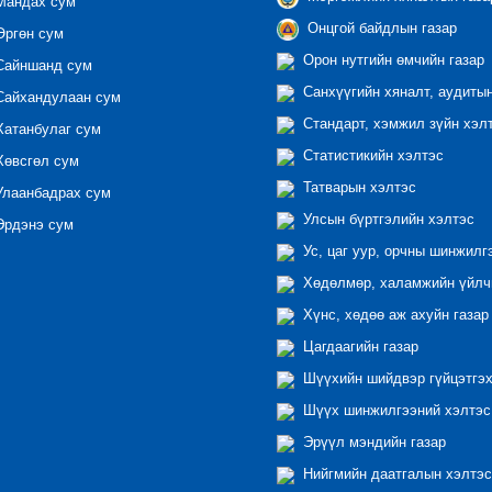
андах сум
Онцгой байдлын газар
ргөн сум
Орон нутгийн өмчийн газар
айншанд сум
Санхүүгийн хяналт, аудиты
айхандулаан сум
Стандарт, хэмжил зүйн хэл
атанбулаг сум
Статистикийн хэлтэс
өвсгөл сум
Татварын хэлтэс
лаанбадрах сум
Улсын бүртгэлийн хэлтэс
рдэнэ сум
Ус, цаг уур, орчны шинжилг
Хөдөлмөр, халамжийн үйлчи
Хүнс, хөдөө аж ахуйн газар
Цагдаагийн газар
Шүүхийн шийдвэр гүйцэтгэх
Шүүх шинжилгээний хэлтэс
Эрүүл мэндийн газар
Нийгмийн даатгалын хэлтэс