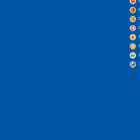
М
Ө
С
С
Х
Х
У
Э