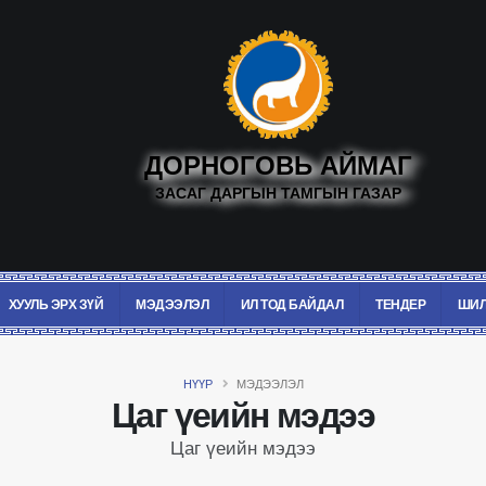
ДОРНОГОВЬ АЙМАГ
ЗАСАГ ДАРГЫН ТАМГЫН ГАЗАР
ХУУЛЬ ЭРХ ЗҮЙ
МЭДЭЭЛЭЛ
ИЛ ТОД БАЙДАЛ
ТЕНДЕР
ШИЛ
НҮҮР
МЭДЭЭЛЭЛ
Цаг үеийн мэдээ
Цаг үеийн мэдээ