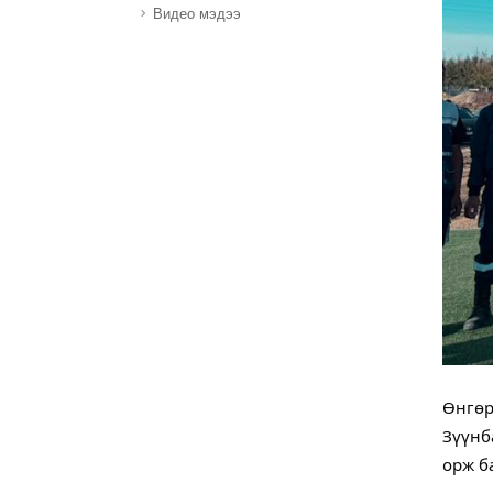
Видео мэдээ
Өнгөр
Зүүнб
орж б