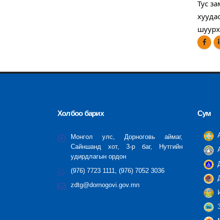
Тус з
хууда
шуурх
Холбоо барих
Сум
А
Монгол улс, Дорноговь аймаг,
Сайншанд хот, 3-р баг, Нутгийн
А
удирдлагын ордон
Д
(976) 7723 1111, (976) 7052 3036
Д
zdtg@dornogovi.gov.mn
И
З