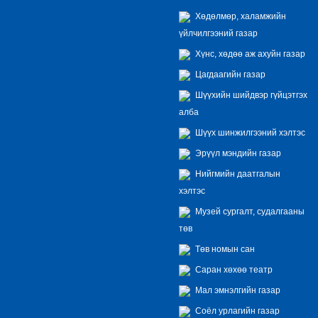
Хөдөлмөр, халамжийн
үйлчилгээний газар
Хүнс, хөдөө аж ахуйн газар
Цагдаагийн газар
Шүүхийн шийдвэр гүйцэтгэх
алба
Шүүх шинжилгээний хэлтэс
Эрүүл мэндийн газар
Нийгмийн даатгалын
хэлтэс
Музей сургалт, судалгааны
төв
Төв номын сан
Саран хөхөө театр
Мал эмнэлгийн газар
Соёл урлагийн газар