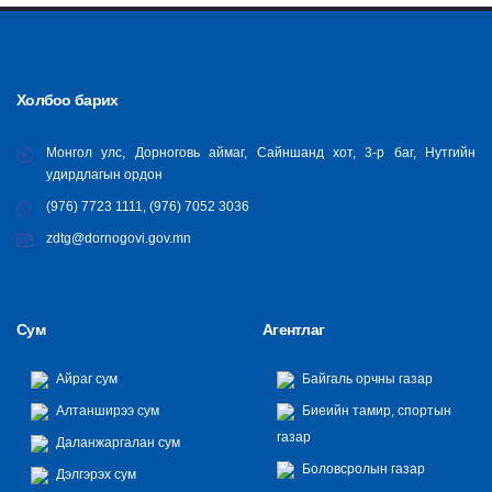
Холбоо барих
Монгол улс, Дорноговь аймаг, Сайншанд хот, 3-р баг, Нутгийн
удирдлагын ордон
(976) 7723 1111, (976) 7052 3036
zdtg@dornogovi.gov.mn
Сум
Агентлаг
Айраг сум
Байгаль орчны газар
Алтанширээ сум
Биеийн тамир, спортын
газар
Даланжаргалан сум
Боловсролын газар
Дэлгэрэх сум