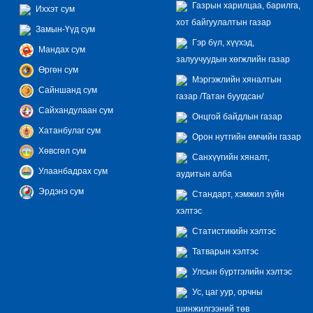
Газрын харилцаа, барилга,
Иххэт сум
хот байгуулалтын газар
Замын-Үүд сум
Гэр бүл, хүүхэд,
Мандах сум
залуучуудын хөгжлийн газар
Өргөн сум
Мэргэжлийн хяналтын
Сайншанд сум
газар /Татан буугдсан/
Сайхандулаан сум
Онцгой байдлын газар
Хатанбулаг сум
Орон нутгийн өмчийн газар
Хөвсгөл сум
Санхүүгийн хяналт,
Улаанбадрах сум
аудитын алба
Эрдэнэ сум
Стандарт, хэмжил зүйн
хэлтэс
Статистикийн хэлтэс
Татварын хэлтэс
Улсын бүртгэлийн хэлтэс
Ус, цаг уур, орчны
шинжилгээний төв