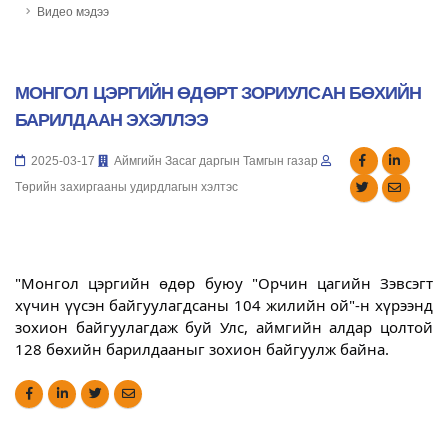
Видео мэдээ
МОНГОЛ ЦЭРГИЙН ӨДӨРТ ЗОРИУЛСАН БӨХИЙН
БАРИЛДААН ЭХЭЛЛЭЭ
2025-03-17
Аймгийн Засаг даргын Тамгын газар
Төрийн захиргааны удирдлагын хэлтэс
"Монгол цэргийн өдөр буюу "Орчин цагийн Зэвсэгт
хүчин үүсэн байгуулагдсаны 104 жилийн ой"-н хүрээнд
зохион байгуулагдаж буй Улс, аймгийн алдар цолтой
128 бөхийн барилдааныг зохион байгуулж байна.