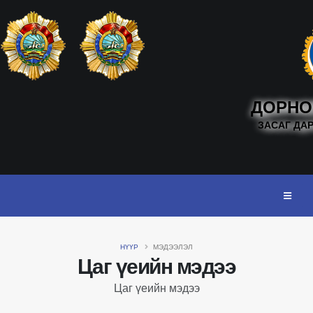
ДОРНО
ЗАСАГ ДА
НҮҮР
МЭДЭЭЛЭЛ
Цаг үеийн мэдээ
Цаг үеийн мэдээ