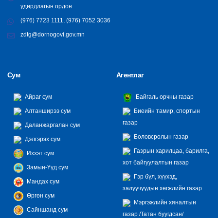
удирдлагын ордон
(976) 7723 1111, (976) 7052 3036
zdtg@dornogovi.gov.mn
Сум
Агентлаг
Айраг сум
Байгаль орчны газар
Алтанширээ сум
Биеийн тамир, спортын
газар
Даланжаргалан сум
Боловсролын газар
Дэлгэрэх сум
Газрын харилцаа, барилга,
Иххэт сум
хот байгуулалтын газар
Замын-Үүд сум
Гэр бүл, хүүхэд,
Мандах сум
залуучуудын хөгжлийн газар
Өргөн сум
Мэргэжлийн хяналтын
Сайншанд сум
газар /Татан буугдсан/