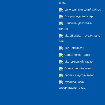
алба
Шүүх шинжилгээний хэлтэс
Эрүүл мэндийн газар
Нийгмийн даатгалын
хэлтэс
Музей сургалт, судалгааны
төв
Төв номын сан
Саран хөхөө театр
Мал эмнэлгийн газар
Соёл урлагийн газар
Төрийн аудитын газар
Худалдан авах
ажиллагааны газар