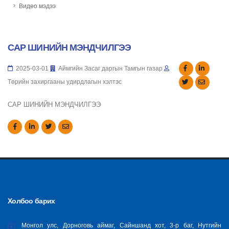
Видео мэдээ
САР ШИНИЙН МЭНДЧИЛГЭЭ
2025-03-01
Аймгийн Засаг даргын Тамгын газар
Төрийн захиргааны удирдлагын хэлтэс
САР ШИНИЙН МЭНДЧИЛГЭЭ
Холбоо барих
Монгол улс, Дорноговь аймаг, Сайншанд хот, 3-р баг, Нутгийн