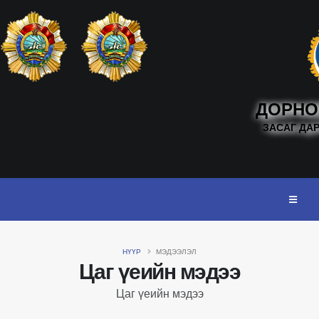
ДОРНО
ЗАСАГ ДА
НҮҮР
МЭДЭЭЛЭЛ
Цаг үеийн мэдээ
Цаг үеийн мэдээ