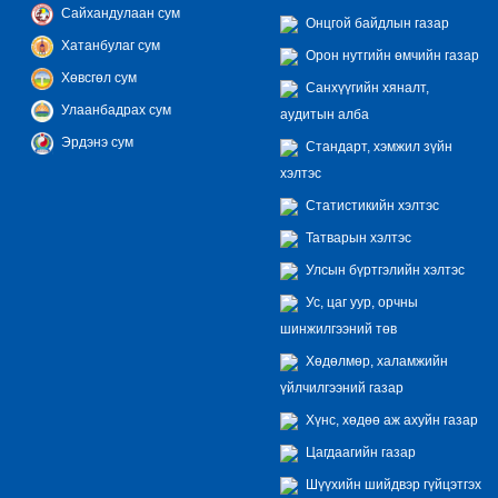
Сайхандулаан сум
Онцгой байдлын газар
Хатанбулаг сум
Орон нутгийн өмчийн газар
Хөвсгөл сум
Санхүүгийн хяналт,
Улаанбадрах сум
аудитын алба
Эрдэнэ сум
Стандарт, хэмжил зүйн
хэлтэс
Статистикийн хэлтэс
Татварын хэлтэс
Улсын бүртгэлийн хэлтэс
Ус, цаг уур, орчны
шинжилгээний төв
Хөдөлмөр, халамжийн
үйлчилгээний газар
Хүнс, хөдөө аж ахуйн газар
Цагдаагийн газар
Шүүхийн шийдвэр гүйцэтгэх