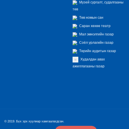
Музей сургалт, судалгааны
төв
Төв номын сан
Саран хөхөө театр
Мал эмнэлгийн газар
Соёл урлагийн газар
Төрийн аудитын газар
Худалдан авах
ажиллагааны газар
© 2019. Бүх эрх хуулиар хамгаалагдсан.