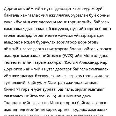
Дорноговь аймгийн нутаг дэвсгэрт хэрэгжүүлж буй
байгаль хамгаалах үйл ажиллагаа, хүрээлэн буй орчны
хууль бус үйл ажиллагаанд мониторинг хийх, байгаль
хамгаалагчдын чадавх бэхжүүлэх, нутгийн иргэд болон
зэрлэг амьтдад сөрөг нөлөө үзүүлэхгүйгээр зэрэгцэн
амьдрах нөхцөл бүрдүүлэх зорилгоор
Дорноговь
аймгийн Засаг дарга О.Батжаргал болон Байгаль, зэрлэг
амьтдыг хамгаалах нийгэмлэг (WCS)-ийн Монгол дахь
төлөөлөгчийн газрын захирал Жастин Александр нар
Дорноговь аймгийн нутаг дэвсгэрт байгаль хамгаалах
үйл ажиллагааг бэхжүүлэх чиглэлээр хамтран ажиллах
түншлэлийг байгуулж "Хамтран ажиллах санамж
бичиг"-т гарын үсэг зурлаа. Байгаль, зэрлэг амьтдыг
хамгаалах нийгэмлэг (WCS)-ийн Монгол дахь
Төлөөлөгчийн газар нь Монгол орны байгаль, зэрлэг
амьтад тэдгээрийн амьдрах орчныг судлах, хамгаалах