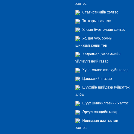
хэлтэс
Статистикийн хэлтэс
Татварын хэлтэс
Улсын бүртгэлийн хэлтэс
Ус, цаг уур, орчны
шинжилгээний төв
Хөдөлмөр, халамжийн
үйлчилгээний газар
Хүнс, хөдөө аж ахуйн газар
Цагдаагийн газар
Шүүхийн шийдвэр гүйцэтгэх
алба
Шүүх шинжилгээний хэлтэс
Эрүүл мэндийн газар
Нийгмийн даатгалын
хэлтэс