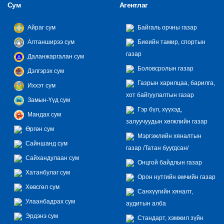
Сум
Агентлаг
Айраг сум
Байгаль орчны газар
Алтанширээ сум
Биеийн тамир, спортын
газар
Даланжаргалан сум
Боловсролын газар
Дэлгэрэх сум
Газрын харилцаа, барилга,
Иххэт сум
хот байгуулалтын газар
Замын-Үүд сум
Гэр бүл, хүүхэд,
Мандах сум
залуучуудын хөгжлийн газар
Өргөн сум
Мэргэжлийн хяналтын
Сайншанд сум
газар /Татан буугдсан/
Сайхандулаан сум
Онцгой байдлын газар
Хатанбулаг сум
Орон нутгийн өмчийн газар
Хөвсгөл сум
Санхүүгийн хяналт,
Улаанбадрах сум
аудитын алба
Эрдэнэ сум
Стандарт, хэмжил зүйн