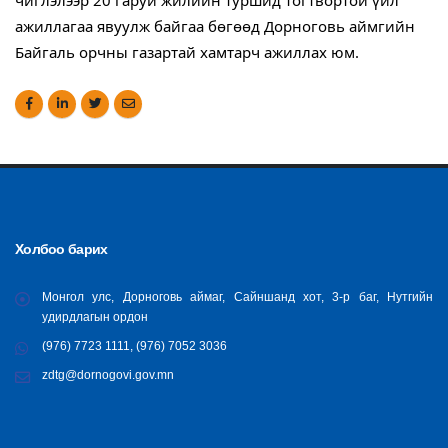
чиглэлээр 20 гаруй жилийн туршид тогтвортой үйл
ажиллагаа явуулж байгаа бөгөөд Дорноговь аймгийн
Байгаль орчны газартай хамтарч ажиллах юм.
Холбоо барих
Монгол улс, Дорноговь аймаг, Сайншанд хот, 3-р баг, Нутгийн
удирдлагын ордон
(976) 7723 1111, (976) 7052 3036
zdtg@dornogovi.gov.mn