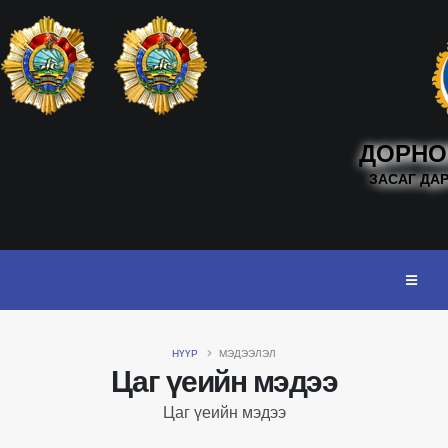
ДОРНО
ЗАСАГ ДА
НҮҮР
МЭДЭЭЛЭЛ
Цаг үеийн мэдээ
Цаг үеийн мэдээ